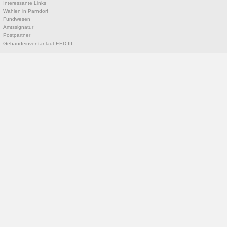
Interessante Links
Wahlen in Parndorf
Fundwesen
Amtssignatur
Postpartner
Gebäudeinventar laut EED III