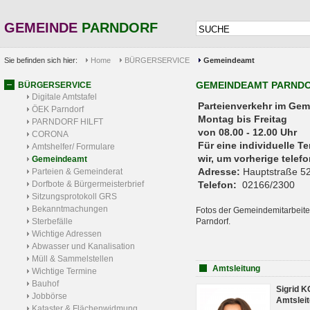
GEMEINDE
PARNDORF
Sie befinden sich hier:
Home
BÜRGERSERVICE
Gemeindeamt
GEMEINDEAMT PARND
BÜRGERSERVICE
Digitale Amtstafel
Parteienverkehr 
ÖEK Parndorf
Montag bis Freitag
PARNDORF HILFT
von 08.00 - 12.00 Uhr
CORONA
Für eine individuelle T
Amtshelfer/ Formulare
wir, um vorherige tele
Gemeindeamt
Adresse:
Hauptstraße 52
Parteien & Gemeinderat
Dorfbote & Bürgermeisterbrief
Telefon:
02166/2300
Sitzungsprotokoll GRS
Bekanntmachungen
Fotos der Gemeindemitarbeite
Sterbefälle
Parndorf.
Wichtige Adressen
Abwasser und Kanalisation
Müll & Sammelstellen
Amtsleitung
Wichtige Termine
Bauhof
Sigrid 
Jobbörse
Amtsleit
Kataster & Flächenwidmung