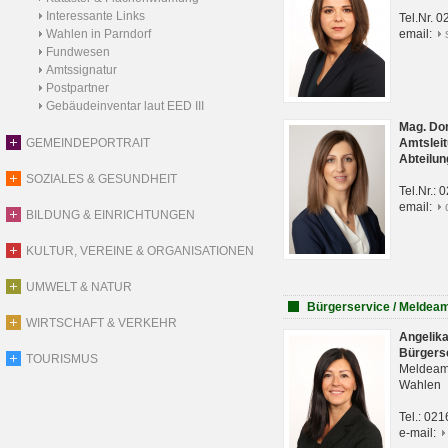
Interessante Links
Tel.Nr. 
Wahlen in Parndorf
email:
Fundwesen
Amtssignatur
Postpartner
Gebäudeinventar laut EED III
Mag. Do
GEMEINDEPORTRAIT
Amtsleit
Abteilun
SOZIALES & GESUNDHEIT
Tel.Nr.:
email:
BILDUNG & EINRICHTUNGEN
KULTUR, VEREINE & ORGANISATIONEN
UMWELT & NATUR
Bürgerservice / Meldea
WIRTSCHAFT & VERKEHR
Angelik
Bürgers
TOURISMUS
Meldeam
Wahlen
Tel.: 02
e-mail: