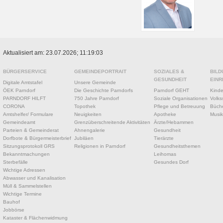
Aktualisiert am: 23.07.2026; 11:19:03
BÜRGERSERVICE
GEMEINDEPORTRAIT
SOZIALES &
BILD
GESUNDHEIT
EINR
Digitale Amtstafel
Unsere Gemeinde
ÖEK Parndorf
Die Geschichte Parndorfs
Parndorf GEHT
Kinde
PARNDORF HILFT
750 Jahre Parndorf
Soziale Organisationen
Volks
CORONA
Topothek
Pflege und Betreuung
Büche
Amtshelfer/ Formulare
Neuigkeiten
Apotheke
Musik
Gemeindeamt
Grenzüberschreitende Aktivitäten
Ärzte/Hebammen
Parteien & Gemeinderat
Ahnengalerie
Gesundheit
Dorfbote & Bürgermeisterbrief
Jubiläen
Tierärzte
Sitzungsprotokoll GRS
Religionen in Parndorf
Gesundheitsthemen
Bekanntmachungen
Leihomas
Sterbefälle
Gesundes Dorf
Wichtige Adressen
Abwasser und Kanalisation
Müll & Sammelstellen
Wichtige Termine
Bauhof
Jobbörse
Kataster & Flächenwidmung