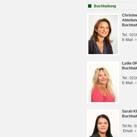
Buchhaltung
Christi
Abteilun
Buchhal
Tel.: 02
E-Mail:
Lydia G
Buchhal
Tel.: 02
E-Mail:
Sarah 
Buchhal
Tel:Nr.:
Email: