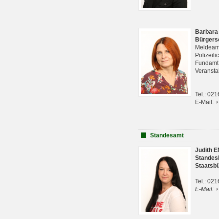
Barbara
Bürgers
Meldeam
Polizeil
Fundam
Veranst
Tel.: 02
E-Mail:
Standesamt
Judith 
Standes
Staatsb
Tel.: 02
E-Mail: