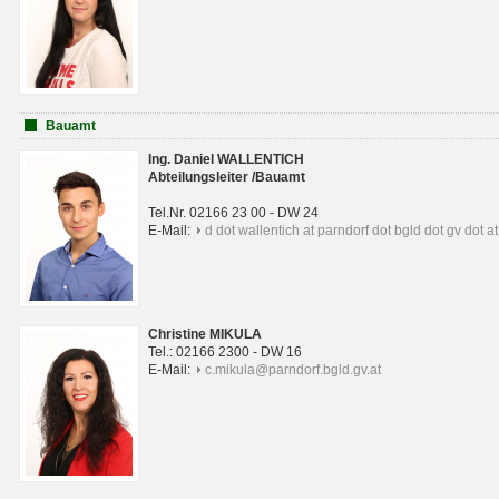
Bauamt
Ing. Daniel WALLENTICH
Abteilungsleiter /Bauamt
Tel.Nr. 02166 23 00 - DW 24
E-Mail:
d dot wallentich at parndorf dot bgld dot gv dot at
Christine MIKULA
Tel.: 02166 2300 - DW 16
E-Mail:
c.mikula@parndorf.bgld.gv.at