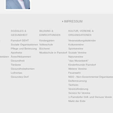
IMPRESSUM
SOZIALES &
BILDUNG &
KULTUR, VEREINE &
GESUNDHEIT
EINRICHTUNGEN
ORGANISATIONEN
s
Parndorf GEHT
Kindergärten
Veranstaltungskalender
Soziale Organisationen
Volksschule
Kulturvereine
Pflege und Betreuung
Bücherei
Sportvereine
Apotheke
Musikschule in Parndorf
Soziale Vereine
ivitäten
Ärzte/Hebammen
Naturvereine
Gesundheit
"das Wurzelwerk"
Tierärzte
Kinderfreunde Parndorf
Gesundheitsthemen
Weitere Vereine
Leihomas
Feuerwehr
Gesundes Dorf
NGO - Non-Governmental Organisatio
Dorferneuerung
Tierheim
Vereinsförderung
Service für Vereine
1.Parndorfer Grill- und Genuss Verein
Markt der Erde