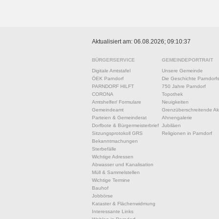
Aktualisiert am: 06.08.2026; 09:10:37
BÜRGERSERVICE
GEMEINDEPORTRAIT
Digitale Amtstafel
Unsere Gemeinde
ÖEK Parndorf
Die Geschichte Parndorf
PARNDORF HILFT
750 Jahre Parndorf
CORONA
Topothek
Amtshelfer/ Formulare
Neuigkeiten
Gemeindeamt
Grenzüberschreitende Akt
Parteien & Gemeinderat
Ahnengalerie
Dorfbote & Bürgermeisterbrief
Jubiläen
Sitzungsprotokoll GRS
Religionen in Parndorf
Bekanntmachungen
Sterbefälle
Wichtige Adressen
Abwasser und Kanalisation
Müll & Sammelstellen
Wichtige Termine
Bauhof
Jobbörse
Kataster & Flächenwidmung
Interessante Links