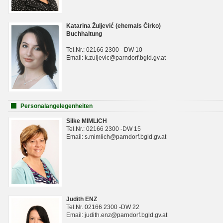
Katarina Žuljević (ehemals Čirko)
Buchhaltung
Tel.Nr.: 02166 2300 - DW 10
Email: k.zuljevic@parndorf.bgld.gv.at
Personalangelegenheiten
Silke MIMLICH
Tel.Nr.: 02166 2300 -DW 15
Email: s.mimlich@parndorf.bgld.gv.at
Judith ENZ
Tel.Nr. 02166 2300 -DW 22
Email: judith.enz@parndorf.bgld.gv.at