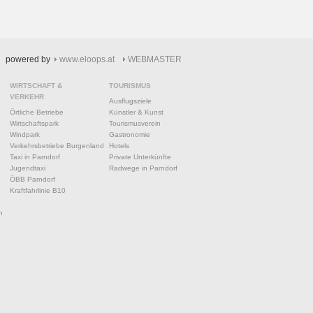
powered by
www.eloops.at
WEBMASTER
WIRTSCHAFT &
TOURISMUS
VERKEHR
Ausflugsziele
Örtliche Betriebe
Künstler & Kunst
Wirtschaftspark
Tourismusverein
Windpark
Gastronomie
Verkehrsbetriebe Burgenland
Hotels
Taxi in Parndorf
Private Unterkünfte
Jugendtaxi
Radwege in Parndorf
ÖBB Parndorf
Kraftfahrlinie B10
n