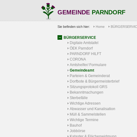
GEMEINDE
PARNDORF
Sie befinden sich hier:
Home
BÜRGERSERVI
BÜRGERSERVICE
Digitale Amtstafel
ÖEK Parndorf
PARNDORF HILFT
CORONA
Amtshelfer/ Formulare
Gemeindeamt
Parteien & Gemeinderat
Dorfbote & Bürgermeisterbrief
Sitzungsprotokoll GRS
Bekanntmachungen
Sterbefälle
Wichtige Adressen
Abwasser und Kanalisation
Müll & Sammelstellen
Wichtige Termine
Bauhof
Jobbörse
Kataster & Flächenwidmung