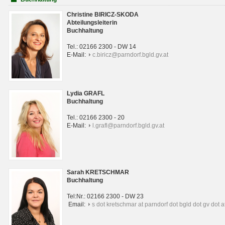
Christine BIRICZ-SKODA
Abteilungsleiterin
Buchhaltung
Tel.: 02166 2300 - DW 14
E-Mail:
c.biricz@parndorf.bgld.gv.at
Lydia GRAFL
Buchhaltung
Tel.: 02166 2300 - 20
E-Mail:
l.grafl@parndorf.bgld.gv.at
Sarah KRETSCHMAR
Buchhaltung
Tel:Nr.: 02166 2300 - DW 23
Email:
s dot kretschmar at parndorf dot bgld dot gv dot a