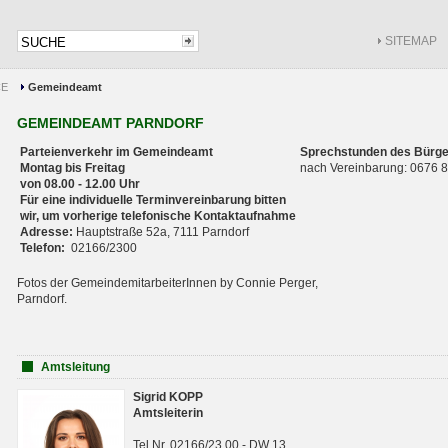
SITEMAP
CE
Gemeindeamt
GEMEINDEAMT PARNDORF
Parteienverkehr im Gemeindeamt
Sprechstunden des Bürge
Montag bis Freitag
nach Vereinbarung: 0676
von 08.00 - 12.00 Uhr
Für eine individuelle Terminvereinbarung bitten
wir, um vorherige telefonische Kontaktaufnahme
Adresse:
Hauptstraße 52a, 7111 Parndorf
Telefon:
02166/2300
Fotos der GemeindemitarbeiterInnen by Connie Perger,
Parndorf.
Amtsleitung
Sigrid KOPP
Amtsleiterin
Tel.Nr. 02166/23 00 - DW 13