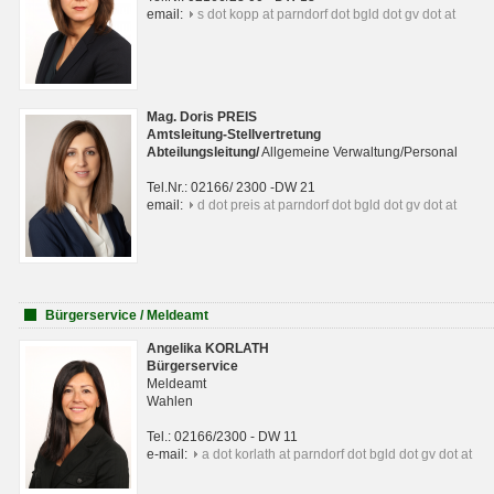
email:
s dot kopp at parndorf dot bgld dot gv dot at
Mag. Doris PREIS
Amtsleitung-Stellvertretung
Abteilungsleitun
g
/
Allgemeine Verwaltung/Personal
Tel.Nr.: 02166/ 2300 -DW 21
email:
d dot preis at parndorf dot bgld dot gv dot at
Bürgerservice / Meldeamt
Angelika KORLATH
Bürgerservice
Meldeamt
Wahlen
Tel.: 02166/2300 - DW 11
e-mail:
a dot korlath at parndorf dot bgld dot gv dot at