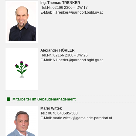
Ing. Thomas TRENKER
Tel.Nr. 02166 2300 - DW 17
E-Mail: T.Trenker@parndorf.bgld.gv.at
Alexander HÖRLER
Tel.Nr.: 02166 2300 - DW 26
E-Mail: A.Hoerler@parndorf.bgld.gv.at
Mitarbeiter im Gebäudemanagement
Mario Wittek
Tel.: 0676 843685-500
E-Mail: mario.wittek@gemeinde-parndorf.at