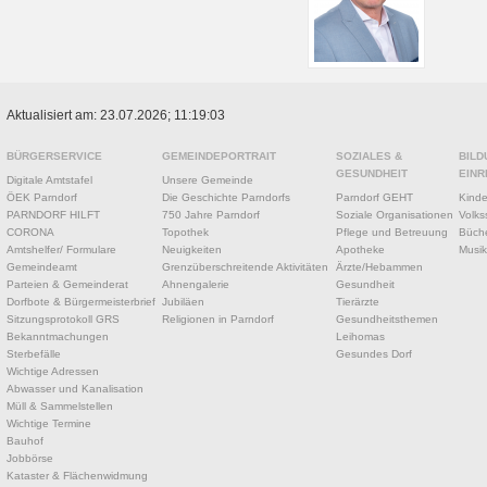
Aktualisiert am: 23.07.2026; 11:19:03
BÜRGERSERVICE
GEMEINDEPORTRAIT
SOZIALES &
BILD
GESUNDHEIT
EINR
Digitale Amtstafel
Unsere Gemeinde
ÖEK Parndorf
Die Geschichte Parndorfs
Parndorf GEHT
Kinde
PARNDORF HILFT
750 Jahre Parndorf
Soziale Organisationen
Volks
CORONA
Topothek
Pflege und Betreuung
Büche
Amtshelfer/ Formulare
Neuigkeiten
Apotheke
Musik
Gemeindeamt
Grenzüberschreitende Aktivitäten
Ärzte/Hebammen
Parteien & Gemeinderat
Ahnengalerie
Gesundheit
Dorfbote & Bürgermeisterbrief
Jubiläen
Tierärzte
Sitzungsprotokoll GRS
Religionen in Parndorf
Gesundheitsthemen
Bekanntmachungen
Leihomas
Sterbefälle
Gesundes Dorf
Wichtige Adressen
Abwasser und Kanalisation
Müll & Sammelstellen
Wichtige Termine
Bauhof
Jobbörse
Kataster & Flächenwidmung