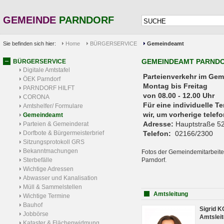
GEMEINDE
PARNDORF
Sie befinden sich hier:
Home
BÜRGERSERVICE
Gemeindeamt
GEMEINDEAMT PARND
BÜRGERSERVICE
Digitale Amtstafel
Parteienverkehr 
ÖEK Parndorf
Montag bis Freitag
PARNDORF HILFT
von 08.00 - 12.00 Uhr
CORONA
Für eine individuelle T
Amtshelfer/ Formulare
wir, um vorherige tele
Gemeindeamt
Adresse:
Hauptstraße 52
Parteien & Gemeinderat
Dorfbote & Bürgermeisterbrief
Telefon:
02166/2300
Sitzungsprotokoll GRS
Bekanntmachungen
Fotos der Gemeindemitarbeite
Sterbefälle
Parndorf.
Wichtige Adressen
Abwasser und Kanalisation
Müll & Sammelstellen
Amtsleitung
Wichtige Termine
Bauhof
Sigrid 
Jobbörse
Amtsleit
Kataster & Flächenwidmung