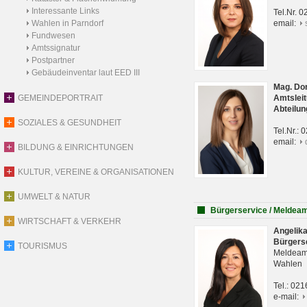
Interessante Links
Tel.Nr. 
Wahlen in Parndorf
email:
Fundwesen
Amtssignatur
Postpartner
Gebäudeinventar laut EED III
Mag. Do
GEMEINDEPORTRAIT
Amtsleit
Abteilun
SOZIALES & GESUNDHEIT
Tel.Nr.:
email:
BILDUNG & EINRICHTUNGEN
KULTUR, VEREINE & ORGANISATIONEN
UMWELT & NATUR
Bürgerservice / Meldea
WIRTSCHAFT & VERKEHR
Angelik
Bürgers
TOURISMUS
Meldeam
Wahlen
Tel.: 02
e-mail: