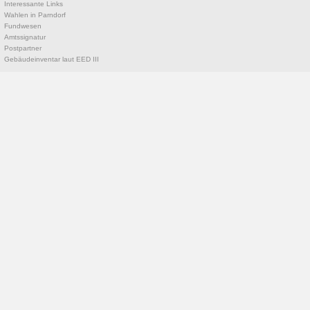
Interessante Links
Wahlen in Parndorf
Fundwesen
Amtssignatur
Postpartner
Gebäudeinventar laut EED III