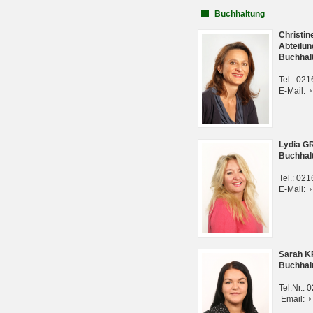
Buchhaltung
Christi
Abteilun
Buchhal
Tel.: 02
E-Mail:
Lydia G
Buchhal
Tel.: 02
E-Mail:
Sarah 
Buchhal
Tel:Nr.:
Email: