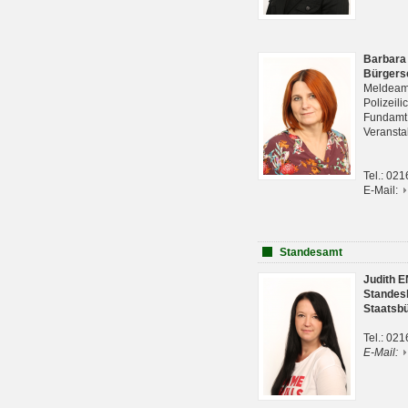
Barbara
Bürgers
Meldeam
Polizeil
Fundam
Veranst
Tel.: 02
E-Mail:
Standesamt
Judith 
Standes
Staatsb
Tel.: 02
E-Mail: