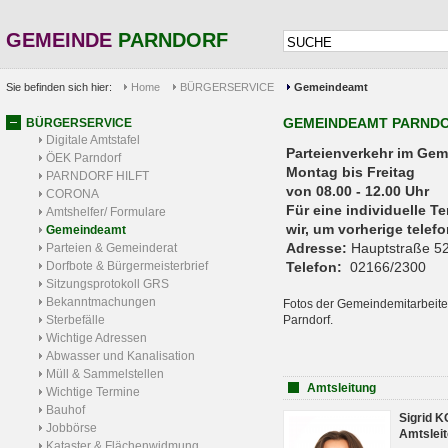
GEMEINDE
PARNDORF
Sie befinden sich hier:
Home
BÜRGERSERVICE
Gemeindeamt
GEMEINDEAMT PARND
BÜRGERSERVICE
Digitale Amtstafel
Parteienverkehr 
ÖEK Parndorf
Montag bis Freitag
PARNDORF HILFT
von 08.00 - 12.00 Uhr
CORONA
Für eine individuelle T
Amtshelfer/ Formulare
wir, um vorherige tele
Gemeindeamt
Adresse:
Hauptstraße 52
Parteien & Gemeinderat
Dorfbote & Bürgermeisterbrief
Telefon:
02166/2300
Sitzungsprotokoll GRS
Bekanntmachungen
Fotos der Gemeindemitarbeite
Sterbefälle
Parndorf.
Wichtige Adressen
Abwasser und Kanalisation
Müll & Sammelstellen
Amtsleitung
Wichtige Termine
Bauhof
Sigrid 
Jobbörse
Amtsleit
Kataster & Flächenwidmung