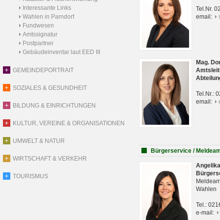
Interessante Links
Tel.Nr. 
Wahlen in Parndorf
email:
Fundwesen
Amtssignatur
Postpartner
Gebäudeinventar laut EED III
Mag. Do
GEMEINDEPORTRAIT
Amtsleit
Abteilun
SOZIALES & GESUNDHEIT
Tel.Nr.:
email:
BILDUNG & EINRICHTUNGEN
KULTUR, VEREINE & ORGANISATIONEN
UMWELT & NATUR
Bürgerservice / Meldea
WIRTSCHAFT & VERKEHR
Angelik
Bürgers
TOURISMUS
Meldeam
Wahlen
Tel.: 02
e-mail: