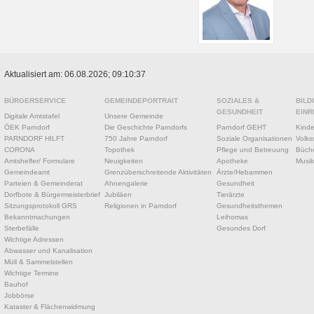
Aktualisiert am: 06.08.2026; 09:10:37
BÜRGERSERVICE
GEMEINDEPORTRAIT
SOZIALES &
BILD
GESUNDHEIT
EINR
Digitale Amtstafel
Unsere Gemeinde
ÖEK Parndorf
Die Geschichte Parndorfs
Parndorf GEHT
Kinde
PARNDORF HILFT
750 Jahre Parndorf
Soziale Organisationen
Volks
CORONA
Topothek
Pflege und Betreuung
Büche
Amtshelfer/ Formulare
Neuigkeiten
Apotheke
Musik
Gemeindeamt
Grenzüberschreitende Aktivitäten
Ärzte/Hebammen
Parteien & Gemeinderat
Ahnengalerie
Gesundheit
Dorfbote & Bürgermeisterbrief
Jubiläen
Tierärzte
Sitzungsprotokoll GRS
Religionen in Parndorf
Gesundheitsthemen
Bekanntmachungen
Leihomas
Sterbefälle
Gesundes Dorf
Wichtige Adressen
Abwasser und Kanalisation
Müll & Sammelstellen
Wichtige Termine
Bauhof
Jobbörse
Kataster & Flächenwidmung