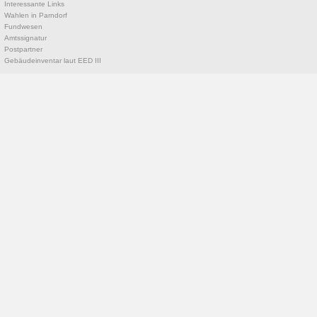
Interessante Links
Wahlen in Parndorf
Fundwesen
Amtssignatur
Postpartner
Gebäudeinventar laut EED III