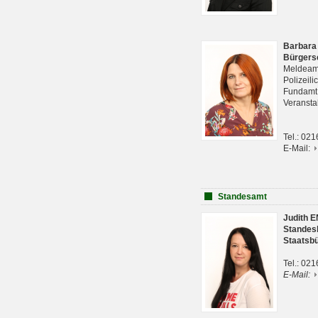
Barbara
Bürgers
Meldeam
Polizeil
Fundam
Veranst
Tel.: 02
E-Mail:
Standesamt
Judith 
Standes
Staatsb
Tel.: 02
E-Mail: