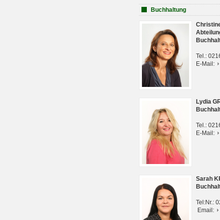
Buchhaltung
Christi
Abteilun
Buchhal
Tel.: 02
E-Mail:
Lydia G
Buchhal
Tel.: 02
E-Mail:
Sarah 
Buchhal
Tel:Nr.:
Email: