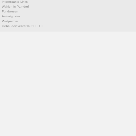
Interessante Links
Wahlen in Parndorf
Fundwesen
Amtssignatur
Postpartner
Gebäudeinventar laut EED III