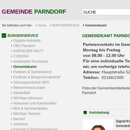
GEMEINDE
PARNDORF
Sie befinden sich hier:
Home
BÜRGERSERVICE
Gemeindeamt
GEMEINDEAMT PARND
BÜRGERSERVICE
Digitale Amtstafel
Parteienverkehr 
ÖEK Parndorf
Montag bis Freitag
PARNDORF HILFT
von 08.00 - 12.00 Uhr
CORONA
Für eine individuelle T
Amtshelfer/ Formulare
wir, um vorherige tele
Gemeindeamt
Adresse:
Hauptstraße 52
Parteien & Gemeinderat
Dorfbote & Bürgermeisterbrief
Telefon:
02166/2300
Sitzungsprotokoll GRS
Bekanntmachungen
Fotos der Gemeindemitarbeite
Sterbefälle
Parndorf.
Wichtige Adressen
Abwasser und Kanalisation
Müll & Sammelstellen
Amtsleitung
Wichtige Termine
Bauhof
Sigrid 
Jobbörse
Amtsleit
Kataster & Flächenwidmung