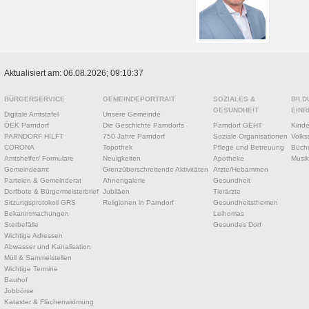
Aktualisiert am: 06.08.2026; 09:10:37
BÜRGERSERVICE
GEMEINDEPORTRAIT
SOZIALES &
BILD
GESUNDHEIT
EINR
Digitale Amtstafel
Unsere Gemeinde
ÖEK Parndorf
Die Geschichte Parndorfs
Parndorf GEHT
Kinde
PARNDORF HILFT
750 Jahre Parndorf
Soziale Organisationen
Volks
CORONA
Topothek
Pflege und Betreuung
Büche
Amtshelfer/ Formulare
Neuigkeiten
Apotheke
Musik
Gemeindeamt
Grenzüberschreitende Aktivitäten
Ärzte/Hebammen
Parteien & Gemeinderat
Ahnengalerie
Gesundheit
Dorfbote & Bürgermeisterbrief
Jubiläen
Tierärzte
Sitzungsprotokoll GRS
Religionen in Parndorf
Gesundheitsthemen
Bekanntmachungen
Leihomas
Sterbefälle
Gesundes Dorf
Wichtige Adressen
Abwasser und Kanalisation
Müll & Sammelstellen
Wichtige Termine
Bauhof
Jobbörse
Kataster & Flächenwidmung