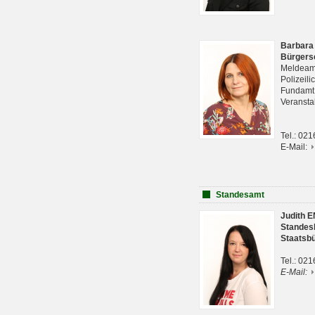
Barbara
Bürgers
Meldeam
Polizeil
Fundam
Veranst
Tel.: 02
E-Mail:
Standesamt
Judith 
Standes
Staatsb
Tel.: 02
E-Mail: