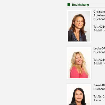
Buchhaltung
Christi
Abteilun
Buchhal
Tel.: 02
E-Mail:
Lydia G
Buchhal
Tel.: 02
E-Mail:
Sarah 
Buchhal
Tel:Nr.:
Email: