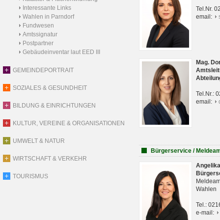
Interessante Links
Tel.Nr. 
Wahlen in Parndorf
email:
Fundwesen
Amtssignatur
Postpartner
Gebäudeinventar laut EED III
Mag. Do
GEMEINDEPORTRAIT
Amtsleit
Abteilun
SOZIALES & GESUNDHEIT
Tel.Nr.:
email:
BILDUNG & EINRICHTUNGEN
KULTUR, VEREINE & ORGANISATIONEN
UMWELT & NATUR
Bürgerservice / Meldea
WIRTSCHAFT & VERKEHR
Angelik
Bürgers
TOURISMUS
Meldeam
Wahlen
Tel.: 02
e-mail: