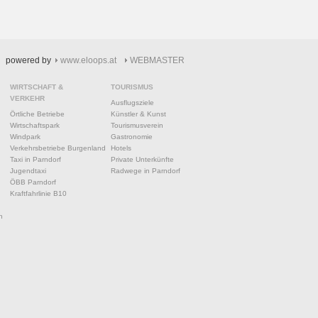
powered by
www.eloops.at
WEBMASTER
WIRTSCHAFT &
TOURISMUS
VERKEHR
Ausflugsziele
Örtliche Betriebe
Künstler & Kunst
Wirtschaftspark
Tourismusverein
Windpark
Gastronomie
Verkehrsbetriebe Burgenland
Hotels
Taxi in Parndorf
Private Unterkünfte
Jugendtaxi
Radwege in Parndorf
ÖBB Parndorf
Kraftfahrlinie B10
n