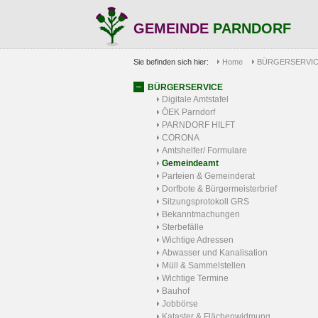
GEMEINDE
PARNDORF
Sie befinden sich hier:
Home
BÜRGERSERVI
BÜRGERSERVICE
Digitale Amtstafel
ÖEK Parndorf
PARNDORF HILFT
CORONA
Amtshelfer/ Formulare
Gemeindeamt
Parteien & Gemeinderat
Dorfbote & Bürgermeisterbrief
Sitzungsprotokoll GRS
Bekanntmachungen
Sterbefälle
Wichtige Adressen
Abwasser und Kanalisation
Müll & Sammelstellen
Wichtige Termine
Bauhof
Jobbörse
Kataster & Flächenwidmung