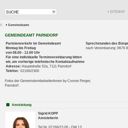
SITEMAP
CE
Gemeindeamt
GEMEINDEAMT PARNDORF
Parteienverkehr im Gemeindeamt
Sprechstunden des Bürge
Montag bis Freitag
nach Vereinbarung: 0676
von 08.00 - 12.00 Uhr
Für eine individuelle Terminvereinbarung bitten
wir, um vorherige telefonische Kontaktaufnahme
Adresse:
Hauptstraße 52a, 7111 Parndorf
Telefon:
02166/2300
Fotos der GemeindemitarbeiterInnen by Connie Perger,
Parndorf.
Amtsleitung
Sigrid KOPP
Amtsleiterin
Tel.Nr. 02166/23 00 - DW 13