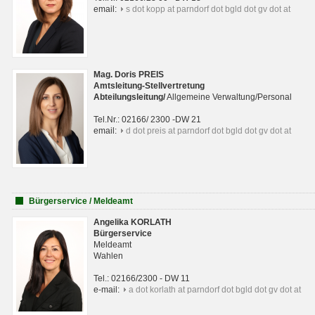
email:
s dot kopp at parndorf dot bgld dot gv dot at
Mag. Doris PREIS
Amtsleitung-Stellvertretung
Abteilungsleitun
g
/
Allgemeine Verwaltung/Personal
Tel.Nr.: 02166/ 2300 -DW 21
email:
d dot preis at parndorf dot bgld dot gv dot at
Bürgerservice / Meldeamt
Angelika KORLATH
Bürgerservice
Meldeamt
Wahlen
Tel.: 02166/2300 - DW 11
e-mail:
a dot korlath at parndorf dot bgld dot gv dot at