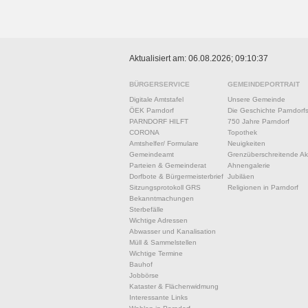
Aktualisiert am: 06.08.2026; 09:10:37
BÜRGERSERVICE
GEMEINDEPORTRAIT
Digitale Amtstafel
Unsere Gemeinde
ÖEK Parndorf
Die Geschichte Parndorf
PARNDORF HILFT
750 Jahre Parndorf
CORONA
Topothek
Amtshelfer/ Formulare
Neuigkeiten
Gemeindeamt
Grenzüberschreitende Akt
Parteien & Gemeinderat
Ahnengalerie
Dorfbote & Bürgermeisterbrief
Jubiläen
Sitzungsprotokoll GRS
Religionen in Parndorf
Bekanntmachungen
Sterbefälle
Wichtige Adressen
Abwasser und Kanalisation
Müll & Sammelstellen
Wichtige Termine
Bauhof
Jobbörse
Kataster & Flächenwidmung
Interessante Links