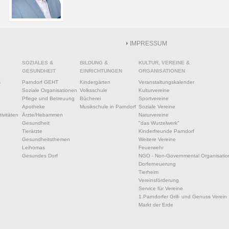
IMPRESSUM
SOZIALES &
BILDUNG &
KULTUR, VEREINE &
GESUNDHEIT
EINRICHTUNGEN
ORGANISATIONEN
s
Parndorf GEHT
Kindergärten
Veranstaltungskalender
Soziale Organisationen
Volksschule
Kulturvereine
Pflege und Betreuung
Bücherei
Sportvereine
Apotheke
Musikschule in Parndorf
Soziale Vereine
ivitäten
Ärzte/Hebammen
Naturvereine
Gesundheit
"das Wurzelwerk"
Tierärzte
Kinderfreunde Parndorf
Gesundheitsthemen
Weitere Vereine
Leihomas
Feuerwehr
Gesundes Dorf
NGO - Non-Governmental Organisatio
Dorferneuerung
Tierheim
Vereinsförderung
Service für Vereine
1.Parndorfer Grill- und Genuss Verein
Markt der Erde