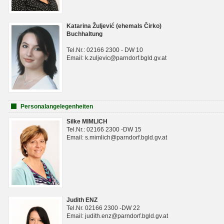
Katarina Žuljević (ehemals Čirko)
Buchhaltung
Tel.Nr.: 02166 2300 - DW 10
Email: k.zuljevic@parndorf.bgld.gv.at
Personalangelegenheiten
Silke MIMLICH
Tel.Nr.: 02166 2300 -DW 15
Email: s.mimlich@parndorf.bgld.gv.at
Judith ENZ
Tel.Nr. 02166 2300 -DW 22
Email: judith.enz@parndorf.bgld.gv.at