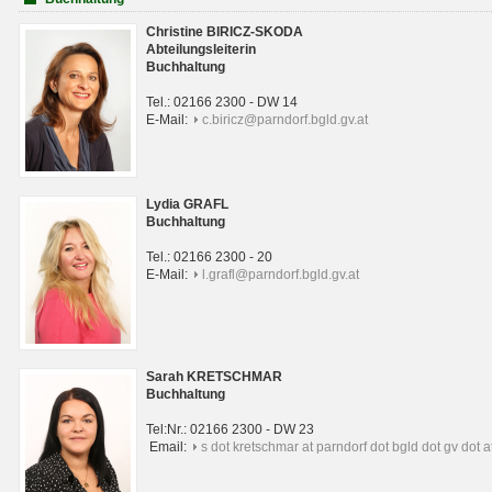
Christine BIRICZ-SKODA
Abteilungsleiterin
Buchhaltung
Tel.: 02166 2300 - DW 14
E-Mail:
c.biricz@parndorf.bgld.gv.at
Lydia GRAFL
Buchhaltung
Tel.: 02166 2300 - 20
E-Mail:
l.grafl@parndorf.bgld.gv.at
Sarah KRETSCHMAR
Buchhaltung
Tel:Nr.: 02166 2300 - DW 23
Email:
s dot kretschmar at parndorf dot bgld dot gv dot a