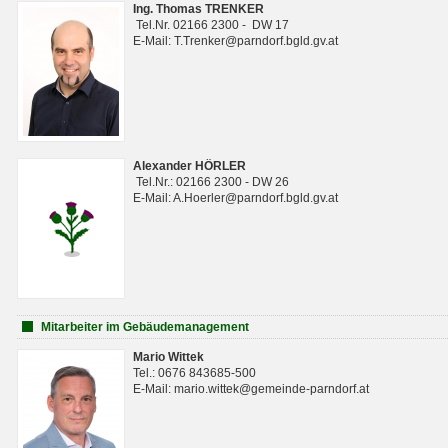
Ing. Thomas TRENKER
Tel.Nr. 02166 2300 - DW 17
E-Mail: T.Trenker@parndorf.bgld.gv.at
Alexander HÖRLER
Tel.Nr.: 02166 2300 - DW 26
E-Mail: A.Hoerler@parndorf.bgld.gv.at
Mitarbeiter im Gebäudemanagement
Mario Wittek
Tel.: 0676 843685-500
E-Mail: mario.wittek@gemeinde-parndorf.at