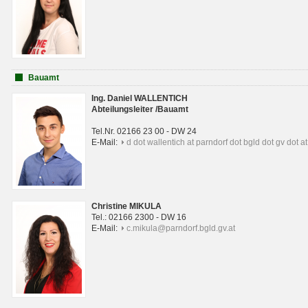
Bauamt
Ing. Daniel WALLENTICH
Abteilungsleiter /Bauamt
Tel.Nr. 02166 23 00 - DW 24
E-Mail:
d dot wallentich at parndorf dot bgld dot gv dot at
Christine MIKULA
Tel.: 02166 2300 - DW 16
E-Mail:
c.mikula@parndorf.bgld.gv.at