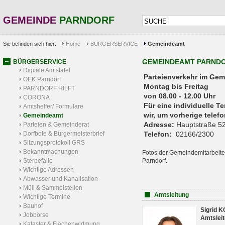
GEMEINDE
PARNDORF
Sie befinden sich hier:
Home
BÜRGERSERVICE
Gemeindeamt
GEMEINDEAMT PARND
BÜRGERSERVICE
Digitale Amtstafel
Parteienverkehr 
ÖEK Parndorf
Montag bis Freitag
PARNDORF HILFT
von 08.00 - 12.00 Uhr
CORONA
Für eine individuelle T
Amtshelfer/ Formulare
wir, um vorherige tele
Gemeindeamt
Adresse:
Hauptstraße 52
Parteien & Gemeinderat
Dorfbote & Bürgermeisterbrief
Telefon:
02166/2300
Sitzungsprotokoll GRS
Bekanntmachungen
Fotos der Gemeindemitarbeite
Sterbefälle
Parndorf.
Wichtige Adressen
Abwasser und Kanalisation
Müll & Sammelstellen
Amtsleitung
Wichtige Termine
Bauhof
Sigrid 
Jobbörse
Amtsleit
Kataster & Flächenwidmung