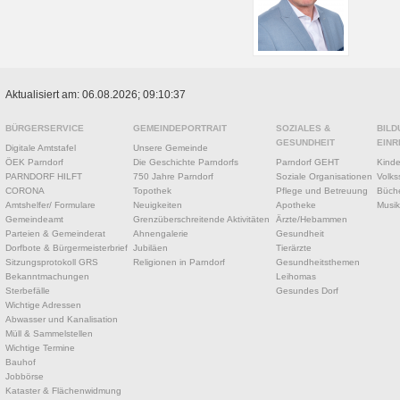
Aktualisiert am: 06.08.2026; 09:10:37
BÜRGERSERVICE
GEMEINDEPORTRAIT
SOZIALES &
BILD
GESUNDHEIT
EINR
Digitale Amtstafel
Unsere Gemeinde
ÖEK Parndorf
Die Geschichte Parndorfs
Parndorf GEHT
Kinde
PARNDORF HILFT
750 Jahre Parndorf
Soziale Organisationen
Volks
CORONA
Topothek
Pflege und Betreuung
Büche
Amtshelfer/ Formulare
Neuigkeiten
Apotheke
Musik
Gemeindeamt
Grenzüberschreitende Aktivitäten
Ärzte/Hebammen
Parteien & Gemeinderat
Ahnengalerie
Gesundheit
Dorfbote & Bürgermeisterbrief
Jubiläen
Tierärzte
Sitzungsprotokoll GRS
Religionen in Parndorf
Gesundheitsthemen
Bekanntmachungen
Leihomas
Sterbefälle
Gesundes Dorf
Wichtige Adressen
Abwasser und Kanalisation
Müll & Sammelstellen
Wichtige Termine
Bauhof
Jobbörse
Kataster & Flächenwidmung