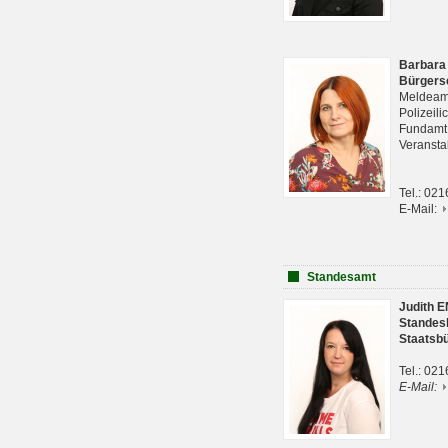
Barbara
Bürgers
Meldeam
Polizeil
Fundam
Veranst
Tel.: 02
E-Mail:
Standesamt
Judith 
Standes
Staatsb
Tel.: 02
E-Mail: