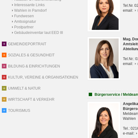
Interessante Links
Tel.Nr. 
Wahlen in Parndorf
email:
Fundwesen
Amtssignatur
Postpartner
Gebäudeinventar laut EED III
Mag. Do
GEMEINDEPORTRAIT
Amtsleit
Abteilun
SOZIALES & GESUNDHEIT
Tel.Nr.:
email:
BILDUNG & EINRICHTUNGEN
KULTUR, VEREINE & ORGANISATIONEN
UMWELT & NATUR
Bürgerservice / Meldea
WIRTSCHAFT & VERKEHR
Angelik
Bürgers
TOURISMUS
Meldeam
Wahlen
Tel.: 02
e-mail: