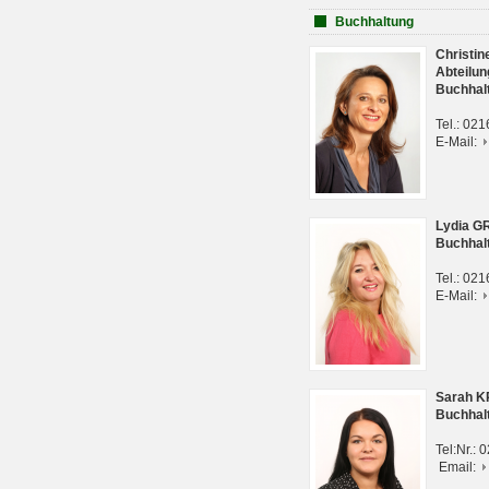
Buchhaltung
Christi
Abteilun
Buchhal
Tel.: 02
E-Mail:
Lydia G
Buchhal
Tel.: 02
E-Mail:
Sarah 
Buchhal
Tel:Nr.:
Email: