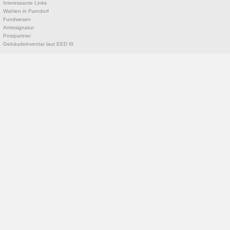
Interessante Links
Wahlen in Parndorf
Fundwesen
Amtssignatur
Postpartner
Gebäudeinventar laut EED III