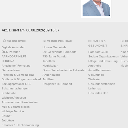
Aktualisiert am: 06.08.2026; 09:10:37
BÜRGERSERVICE
GEMEINDEPORTRAIT
SOZIALES &
BILD
GESUNDHEIT
EINR
Digitale Amtstafel
Unsere Gemeinde
ÖEK Parndorf
Die Geschichte Parndorfs
Parndorf GEHT
Kinde
PARNDORF HILFT
750 Jahre Parndorf
Soziale Organisationen
Volks
CORONA
Topothek
Pflege und Betreuung
Büche
Amtshelfer/ Formulare
Neuigkeiten
Apotheke
Musik
Gemeindeamt
Grenzüberschreitende Aktivitäten
Ärzte/Hebammen
Parteien & Gemeinderat
Ahnengalerie
Gesundheit
Dorfbote & Bürgermeisterbrief
Jubiläen
Tierärzte
Sitzungsprotokoll GRS
Religionen in Parndorf
Gesundheitsthemen
Bekanntmachungen
Leihomas
Sterbefälle
Gesundes Dorf
Wichtige Adressen
Abwasser und Kanalisation
Müll & Sammelstellen
Wichtige Termine
Bauhof
Jobbörse
Kataster & Flächenwidmung