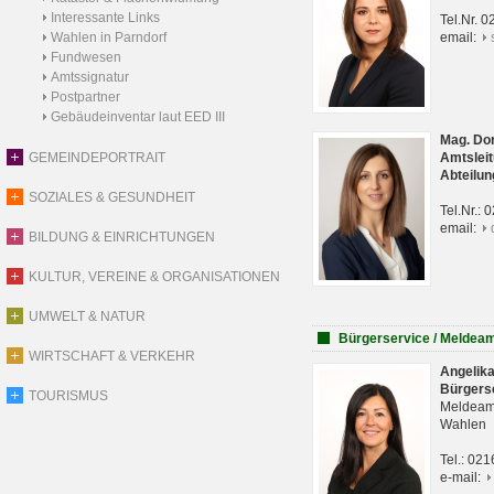
Interessante Links
Tel.Nr. 
Wahlen in Parndorf
email:
Fundwesen
Amtssignatur
Postpartner
Gebäudeinventar laut EED III
Mag. Do
GEMEINDEPORTRAIT
Amtsleit
Abteilun
SOZIALES & GESUNDHEIT
Tel.Nr.:
email:
BILDUNG & EINRICHTUNGEN
KULTUR, VEREINE & ORGANISATIONEN
UMWELT & NATUR
Bürgerservice / Meldea
WIRTSCHAFT & VERKEHR
Angelik
Bürgers
TOURISMUS
Meldeam
Wahlen
Tel.: 02
e-mail: