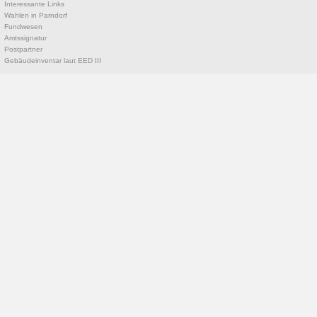
Interessante Links
Wahlen in Parndorf
Fundwesen
Amtssignatur
Postpartner
Gebäudeinventar laut EED III