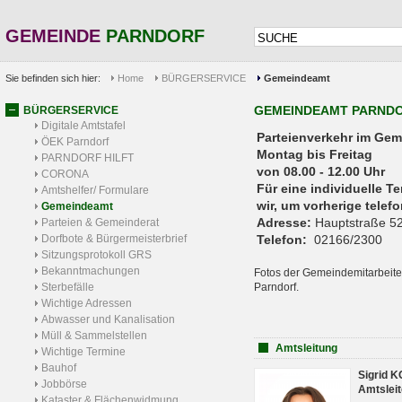
GEMEINDE
PARNDORF
Sie befinden sich hier:
Home
BÜRGERSERVICE
Gemeindeamt
GEMEINDEAMT PARND
BÜRGERSERVICE
Digitale Amtstafel
Parteienverkehr 
ÖEK Parndorf
Montag bis Freitag
PARNDORF HILFT
von 08.00 - 12.00 Uhr
CORONA
Für eine individuelle T
Amtshelfer/ Formulare
wir, um vorherige tele
Gemeindeamt
Adresse:
Hauptstraße 52
Parteien & Gemeinderat
Dorfbote & Bürgermeisterbrief
Telefon:
02166/2300
Sitzungsprotokoll GRS
Bekanntmachungen
Fotos der Gemeindemitarbeite
Sterbefälle
Parndorf.
Wichtige Adressen
Abwasser und Kanalisation
Müll & Sammelstellen
Amtsleitung
Wichtige Termine
Bauhof
Sigrid 
Jobbörse
Amtsleit
Kataster & Flächenwidmung