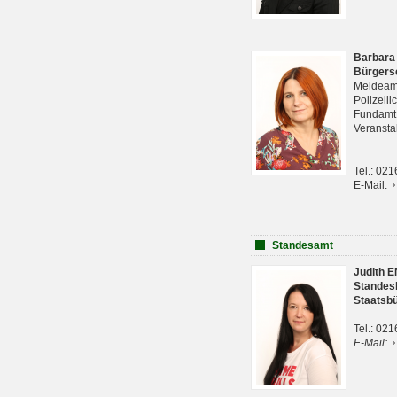
Barbara
Bürgers
Meldeam
Polizeil
Fundam
Veranst
Tel.: 02
E-Mail:
Standesamt
Judith 
Standes
Staatsb
Tel.: 02
E-Mail: