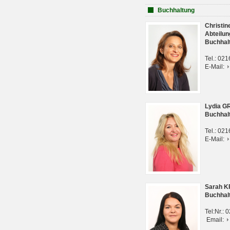
Buchhaltung
Christi
Abteilun
Buchhal
Tel.: 02
E-Mail:
Lydia G
Buchhal
Tel.: 02
E-Mail:
Sarah 
Buchhal
Tel:Nr.:
Email: