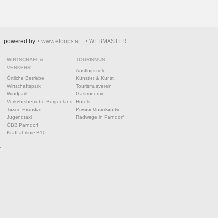
powered by
www.eloops.at
WEBMASTER
WIRTSCHAFT &
TOURISMUS
VERKEHR
Ausflugsziele
Örtliche Betriebe
Künstler & Kunst
Wirtschaftspark
Tourismusverein
Windpark
Gastronomie
Verkehrsbetriebe Burgenland
Hotels
Taxi in Parndorf
Private Unterkünfte
Jugendtaxi
Radwege in Parndorf
ÖBB Parndorf
Kraftfahrlinie B10
n