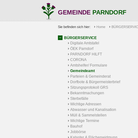
GEMEINDE
PARNDORF
Sie befinden sich hier:
Home
BÜRGERSERVI
BÜRGERSERVICE
Digitale Amtstafel
ÖEK Parndorf
PARNDORF HILFT
CORONA
Amtshelfer/ Formulare
Gemeindeamt
Parteien & Gemeinderat
Dorfbote & Bürgermeisterbrief
Sitzungsprotokoll GRS
Bekanntmachungen
Sterbefälle
Wichtige Adressen
Abwasser und Kanalisation
Müll & Sammelstellen
Wichtige Termine
Bauhof
Jobbörse
Kataster & Flächenwidmung