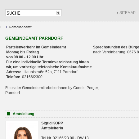
SITEMAP
CE
Gemeindeamt
GEMEINDEAMT PARNDORF
Parteienverkehr im Gemeindeamt
Sprechstunden des Bürge
Montag bis Freitag
nach Vereinbarung: 0676
von 08.00 - 12.00 Uhr
Für eine individuelle Terminvereinbarung bitten
wir, um vorherige telefonische Kontaktaufnahme
Adresse:
Hauptstraße 52a, 7111 Parndorf
Telefon:
02166/2300
Fotos der GemeindemitarbeiterInnen by Connie Perger,
Parndorf.
Amtsleitung
Sigrid KOPP
Amtsleiterin
Tel.Nr. 02166/23 00 - DW 13