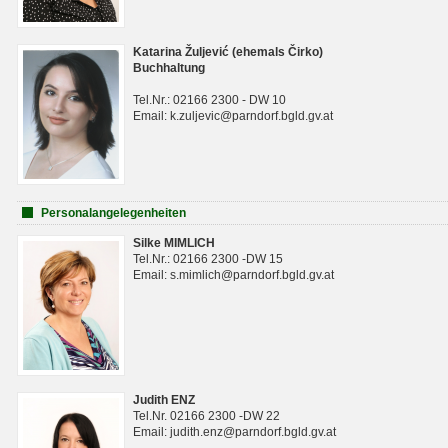
Katarina Žuljević (ehemals Čirko)
Buchhaltung
Tel.Nr.: 02166 2300 - DW 10
Email: k.zuljevic@parndorf.bgld.gv.at
Personalangelegenheiten
Silke MIMLICH
Tel.Nr.: 02166 2300 -DW 15
Email: s.mimlich@parndorf.bgld.gv.at
Judith ENZ
Tel.Nr. 02166 2300 -DW 22
Email: judith.enz@parndorf.bgld.gv.at