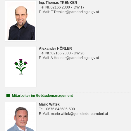
Ing. Thomas TRENKER
Tel.Nr. 02166 2300 - DW 17
E-Mail: T.Trenker@parndorf.bgld.gv.at
Alexander HÖRLER
Tel.Nr.: 02166 2300 - DW 26
E-Mail: A.Hoerler@parndorf.bgld.gv.at
Mitarbeiter im Gebäudemanagement
Mario Wittek
Tel.: 0676 843685-500
E-Mail: mario.wittek@gemeinde-parndorf.at