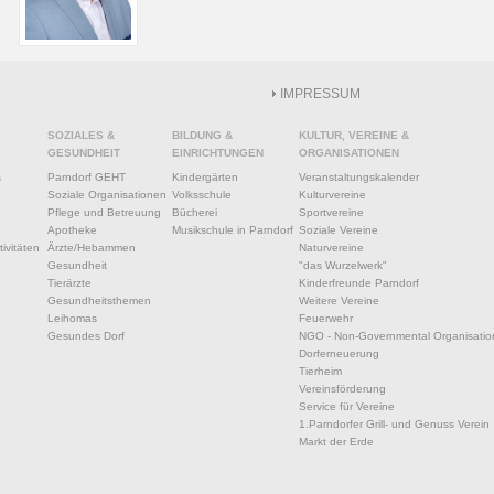
IMPRESSUM
SOZIALES &
BILDUNG &
KULTUR, VEREINE &
GESUNDHEIT
EINRICHTUNGEN
ORGANISATIONEN
s
Parndorf GEHT
Kindergärten
Veranstaltungskalender
Soziale Organisationen
Volksschule
Kulturvereine
Pflege und Betreuung
Bücherei
Sportvereine
Apotheke
Musikschule in Parndorf
Soziale Vereine
ivitäten
Ärzte/Hebammen
Naturvereine
Gesundheit
"das Wurzelwerk"
Tierärzte
Kinderfreunde Parndorf
Gesundheitsthemen
Weitere Vereine
Leihomas
Feuerwehr
Gesundes Dorf
NGO - Non-Governmental Organisatio
Dorferneuerung
Tierheim
Vereinsförderung
Service für Vereine
1.Parndorfer Grill- und Genuss Verein
Markt der Erde