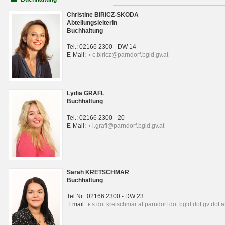
Christine BIRICZ-SKODA
Abteilungsleiterin
Buchhaltung
Tel.: 02166 2300 - DW 14
E-Mail:
c.biricz@parndorf.bgld.gv.at
Lydia GRAFL
Buchhaltung
Tel.: 02166 2300 - 20
E-Mail:
l.grafl@parndorf.bgld.gv.at
Sarah KRETSCHMAR
Buchhaltung
Tel:Nr.: 02166 2300 - DW 23
Email:
s dot kretschmar at parndorf dot bgld dot gv dot a