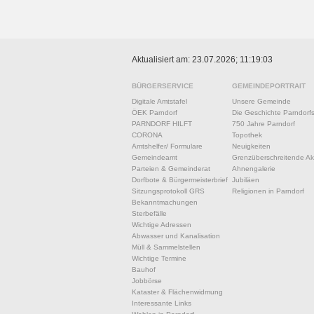
Aktualisiert am: 23.07.2026; 11:19:03
BÜRGERSERVICE
GEMEINDEPORTRAIT
Digitale Amtstafel
Unsere Gemeinde
ÖEK Parndorf
Die Geschichte Parndorf
PARNDORF HILFT
750 Jahre Parndorf
CORONA
Topothek
Amtshelfer/ Formulare
Neuigkeiten
Gemeindeamt
Grenzüberschreitende Akt
Parteien & Gemeinderat
Ahnengalerie
Dorfbote & Bürgermeisterbrief
Jubiläen
Sitzungsprotokoll GRS
Religionen in Parndorf
Bekanntmachungen
Sterbefälle
Wichtige Adressen
Abwasser und Kanalisation
Müll & Sammelstellen
Wichtige Termine
Bauhof
Jobbörse
Kataster & Flächenwidmung
Interessante Links