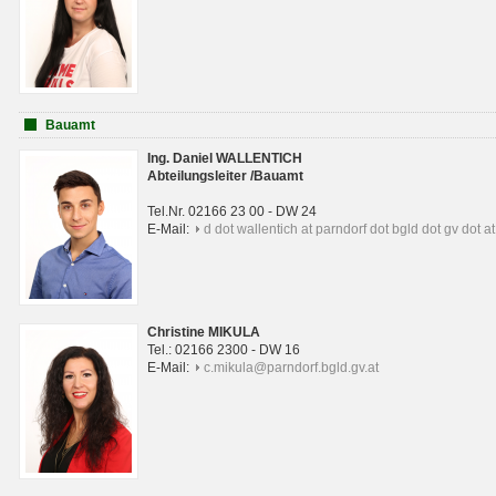
Bauamt
Ing. Daniel WALLENTICH
Abteilungsleiter /Bauamt
Tel.Nr. 02166 23 00 - DW 24
E-Mail:
d dot wallentich at parndorf dot bgld dot gv dot at
Christine MIKULA
Tel.: 02166 2300 - DW 16
E-Mail:
c.mikula@parndorf.bgld.gv.at