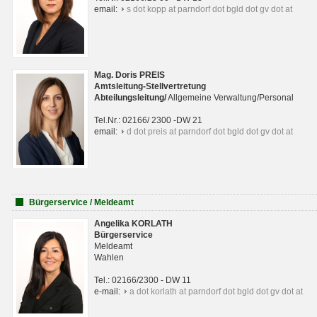
email:
s dot kopp at parndorf dot bgld dot gv dot at
Mag. Doris PREIS
Amtsleitung-Stellvertretung
Abteilungsleitun
g
/
Allgemeine Verwaltung/Personal
Tel.Nr.: 02166/ 2300 -DW 21
email:
d dot preis at parndorf dot bgld dot gv dot at
Bürgerservice / Meldeamt
Angelika KORLATH
Bürgerservice
Meldeamt
Wahlen
Tel.: 02166/2300 - DW 11
e-mail:
a dot korlath at parndorf dot bgld dot gv dot at