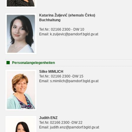
Katarina Žuljević (ehemals Čirko)
Buchhaltung
Tel.Nr.: 02166 2300 - DW 10
Email: k.zuljevic@parndorf.bgld.gv.at
Personalangelegenheiten
Silke MIMLICH
Tel.Nr.: 02166 2300 -DW 15
Email: s.mimlich@parndorf.bgld.gv.at
Judith ENZ
Tel.Nr. 02166 2300 -DW 22
Email: judith.enz@parndorf.bgld.gv.at