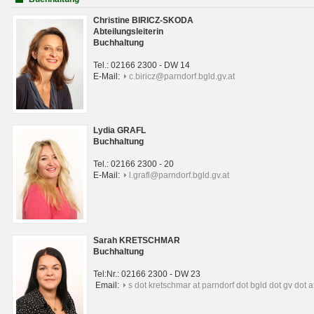
Christine BIRICZ-SKODA
Abteilungsleiterin
Buchhaltung
Tel.: 02166 2300 - DW 14
E-Mail:
c.biricz@parndorf.bgld.gv.at
Lydia GRAFL
Buchhaltung
Tel.: 02166 2300 - 20
E-Mail:
l.grafl@parndorf.bgld.gv.at
Sarah KRETSCHMAR
Buchhaltung
Tel:Nr.: 02166 2300 - DW 23
Email:
s dot kretschmar at parndorf dot bgld dot gv dot a