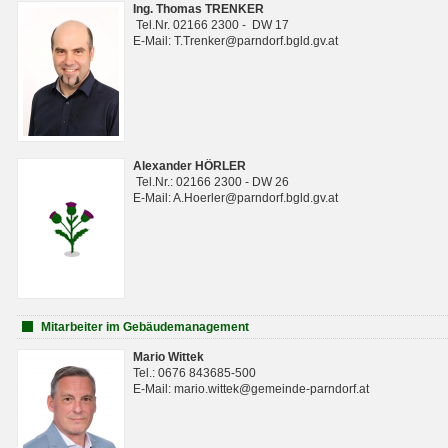
Ing. Thomas TRENKER
Tel.Nr. 02166 2300 - DW 17
E-Mail: T.Trenker@parndorf.bgld.gv.at
Alexander HÖRLER
Tel.Nr.: 02166 2300 - DW 26
E-Mail: A.Hoerler@parndorf.bgld.gv.at
Mitarbeiter im Gebäudemanagement
Mario Wittek
Tel.: 0676 843685-500
E-Mail: mario.wittek@gemeinde-parndorf.at