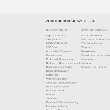
Aktualisiert am: 06.08.2026; 09:10:37
BÜRGERSERVICE
GEMEINDEPORTRAIT
Digitale Amtstafel
Unsere Gemeinde
ÖEK Parndorf
Die Geschichte Parndorf
PARNDORF HILFT
750 Jahre Parndorf
CORONA
Topothek
Amtshelfer/ Formulare
Neuigkeiten
Gemeindeamt
Grenzüberschreitende Akt
Parteien & Gemeinderat
Ahnengalerie
Dorfbote & Bürgermeisterbrief
Jubiläen
Sitzungsprotokoll GRS
Religionen in Parndorf
Bekanntmachungen
Sterbefälle
Wichtige Adressen
Abwasser und Kanalisation
Müll & Sammelstellen
Wichtige Termine
Bauhof
Jobbörse
Kataster & Flächenwidmung
Interessante Links