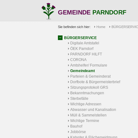
GEMEINDE
PARNDORF
Sie befinden sich hier:
Home
BÜRGERSERVI
BÜRGERSERVICE
Digitale Amtstafel
ÖEK Parndorf
PARNDORF HILFT
CORONA
Amtshelfer/ Formulare
Gemeindeamt
Parteien & Gemeinderat
Dorfbote & Bürgermeisterbrief
Sitzungsprotokoll GRS
Bekanntmachungen
Sterbefälle
Wichtige Adressen
Abwasser und Kanalisation
Müll & Sammelstellen
Wichtige Termine
Bauhof
Jobbörse
Kataster & Flächenwidmung