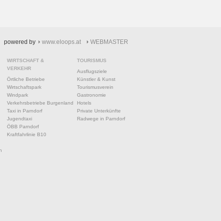
powered by
www.eloops.at
WEBMASTER
WIRTSCHAFT &
TOURISMUS
VERKEHR
Ausflugsziele
Örtliche Betriebe
Künstler & Kunst
Wirtschaftspark
Tourismusverein
Windpark
Gastronomie
Verkehrsbetriebe Burgenland
Hotels
Taxi in Parndorf
Private Unterkünfte
Jugendtaxi
Radwege in Parndorf
ÖBB Parndorf
Kraftfahrlinie B10
n