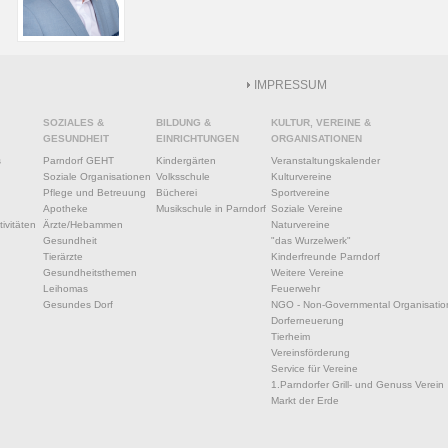
IMPRESSUM
SOZIALES &
BILDUNG &
KULTUR, VEREINE &
GESUNDHEIT
EINRICHTUNGEN
ORGANISATIONEN
s
Parndorf GEHT
Kindergärten
Veranstaltungskalender
Soziale Organisationen
Volksschule
Kulturvereine
Pflege und Betreuung
Bücherei
Sportvereine
Apotheke
Musikschule in Parndorf
Soziale Vereine
ivitäten
Ärzte/Hebammen
Naturvereine
Gesundheit
"das Wurzelwerk"
Tierärzte
Kinderfreunde Parndorf
Gesundheitsthemen
Weitere Vereine
Leihomas
Feuerwehr
Gesundes Dorf
NGO - Non-Governmental Organisatio
Dorferneuerung
Tierheim
Vereinsförderung
Service für Vereine
1.Parndorfer Grill- und Genuss Verein
Markt der Erde