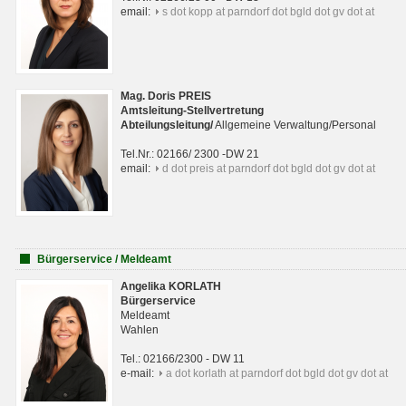
email:
s dot kopp at parndorf dot bgld dot gv dot at
Mag. Doris PREIS
Amtsleitung-Stellvertretung
Abteilungsleitun
g
/
Allgemeine Verwaltung/Personal
Tel.Nr.: 02166/ 2300 -DW 21
email:
d dot preis at parndorf dot bgld dot gv dot at
Bürgerservice / Meldeamt
Angelika KORLATH
Bürgerservice
Meldeamt
Wahlen
Tel.: 02166/2300 - DW 11
e-mail:
a dot korlath at parndorf dot bgld dot gv dot at