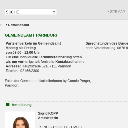
SITEMAP
CE
Gemeindeamt
GEMEINDEAMT PARNDORF
Parteienverkehr im Gemeindeamt
Sprechstunden des Bürge
Montag bis Freitag
nach Vereinbarung: 0676
von 08.00 - 12.00 Uhr
Für eine individuelle Terminvereinbarung bitten
wir, um vorherige telefonische Kontaktaufnahme
Adresse:
Hauptstraße 52a, 7111 Parndorf
Telefon:
02166/2300
Fotos der GemeindemitarbeiterInnen by Connie Perger,
Parndorf.
Amtsleitung
Sigrid KOPP
Amtsleiterin
Tel.Nr. 02166/23 00 - DW 13