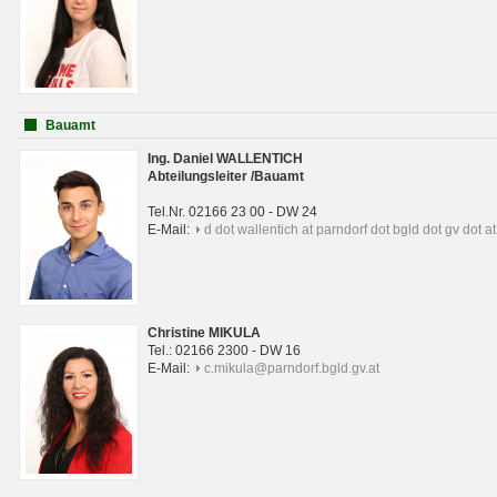
Bauamt
Ing. Daniel WALLENTICH
Abteilungsleiter /Bauamt
Tel.Nr. 02166 23 00 - DW 24
E-Mail:
d dot wallentich at parndorf dot bgld dot gv dot at
Christine MIKULA
Tel.: 02166 2300 - DW 16
E-Mail:
c.mikula@parndorf.bgld.gv.at