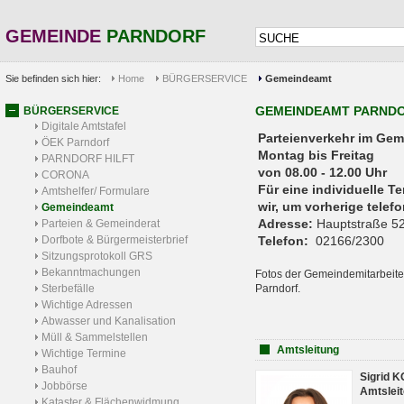
GEMEINDE
PARNDORF
Sie befinden sich hier:
Home
BÜRGERSERVICE
Gemeindeamt
GEMEINDEAMT PARND
BÜRGERSERVICE
Digitale Amtstafel
Parteienverkehr 
ÖEK Parndorf
Montag bis Freitag
PARNDORF HILFT
von 08.00 - 12.00 Uhr
CORONA
Für eine individuelle T
Amtshelfer/ Formulare
wir, um vorherige tele
Gemeindeamt
Adresse:
Hauptstraße 52
Parteien & Gemeinderat
Dorfbote & Bürgermeisterbrief
Telefon:
02166/2300
Sitzungsprotokoll GRS
Bekanntmachungen
Fotos der Gemeindemitarbeite
Sterbefälle
Parndorf.
Wichtige Adressen
Abwasser und Kanalisation
Müll & Sammelstellen
Amtsleitung
Wichtige Termine
Bauhof
Sigrid 
Jobbörse
Amtsleit
Kataster & Flächenwidmung