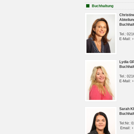
Buchhaltung
Christi
Abteilun
Buchhal
Tel.: 02
E-Mail:
Lydia G
Buchhal
Tel.: 02
E-Mail:
Sarah 
Buchhal
Tel:Nr.:
Email: