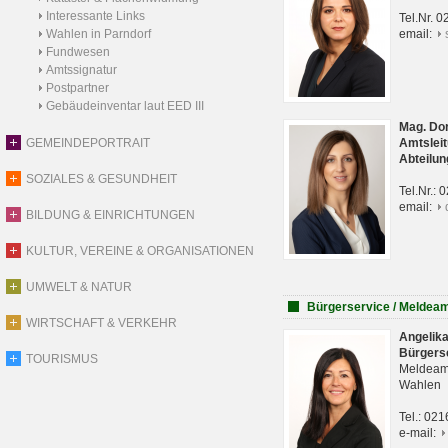
Interessante Links
Tel.Nr. 
Wahlen in Parndorf
email:
Fundwesen
Amtssignatur
Postpartner
Gebäudeinventar laut EED III
Mag. Do
GEMEINDEPORTRAIT
Amtsleit
Abteilun
SOZIALES & GESUNDHEIT
Tel.Nr.:
email:
BILDUNG & EINRICHTUNGEN
KULTUR, VEREINE & ORGANISATIONEN
UMWELT & NATUR
Bürgerservice / Meldea
WIRTSCHAFT & VERKEHR
Angelik
Bürgers
TOURISMUS
Meldeam
Wahlen
Tel.: 02
e-mail: