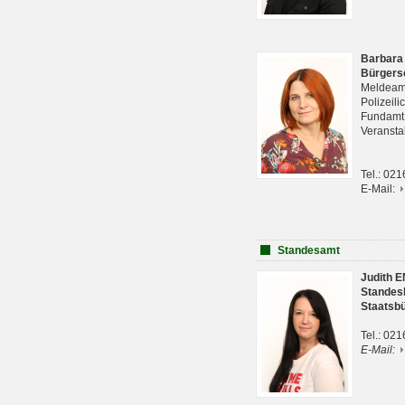
Barbara
Bürgers
Meldeam
Polizeil
Fundam
Veranst
Tel.: 02
E-Mail:
Standesamt
Judith 
Standes
Staatsb
Tel.: 02
E-Mail: