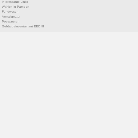
Interessante Links
Wahlen in Parndorf
Fundwesen
Amtssignatur
Postpartner
Gebäudeinventar laut EED III