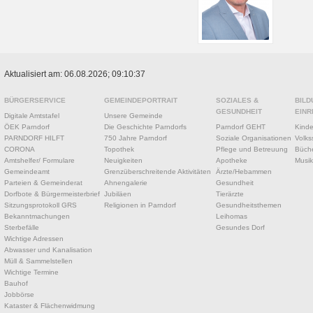
Aktualisiert am: 06.08.2026; 09:10:37
BÜRGERSERVICE
GEMEINDEPORTRAIT
SOZIALES &
BILD
GESUNDHEIT
EINR
Digitale Amtstafel
Unsere Gemeinde
ÖEK Parndorf
Die Geschichte Parndorfs
Parndorf GEHT
Kinde
PARNDORF HILFT
750 Jahre Parndorf
Soziale Organisationen
Volks
CORONA
Topothek
Pflege und Betreuung
Büche
Amtshelfer/ Formulare
Neuigkeiten
Apotheke
Musik
Gemeindeamt
Grenzüberschreitende Aktivitäten
Ärzte/Hebammen
Parteien & Gemeinderat
Ahnengalerie
Gesundheit
Dorfbote & Bürgermeisterbrief
Jubiläen
Tierärzte
Sitzungsprotokoll GRS
Religionen in Parndorf
Gesundheitsthemen
Bekanntmachungen
Leihomas
Sterbefälle
Gesundes Dorf
Wichtige Adressen
Abwasser und Kanalisation
Müll & Sammelstellen
Wichtige Termine
Bauhof
Jobbörse
Kataster & Flächenwidmung