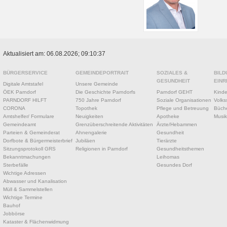
Aktualisiert am: 06.08.2026; 09:10:37
BÜRGERSERVICE
GEMEINDEPORTRAIT
SOZIALES &
BILD
GESUNDHEIT
EINR
Digitale Amtstafel
Unsere Gemeinde
ÖEK Parndorf
Die Geschichte Parndorfs
Parndorf GEHT
Kinde
PARNDORF HILFT
750 Jahre Parndorf
Soziale Organisationen
Volks
CORONA
Topothek
Pflege und Betreuung
Büche
Amtshelfer/ Formulare
Neuigkeiten
Apotheke
Musik
Gemeindeamt
Grenzüberschreitende Aktivitäten
Ärzte/Hebammen
Parteien & Gemeinderat
Ahnengalerie
Gesundheit
Dorfbote & Bürgermeisterbrief
Jubiläen
Tierärzte
Sitzungsprotokoll GRS
Religionen in Parndorf
Gesundheitsthemen
Bekanntmachungen
Leihomas
Sterbefälle
Gesundes Dorf
Wichtige Adressen
Abwasser und Kanalisation
Müll & Sammelstellen
Wichtige Termine
Bauhof
Jobbörse
Kataster & Flächenwidmung