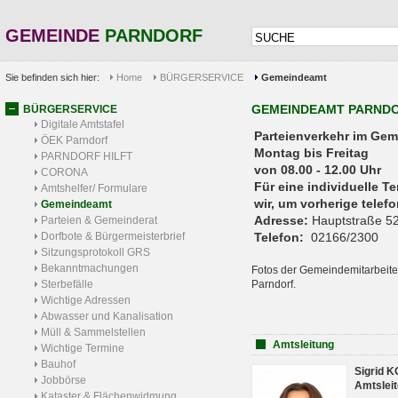
GEMEINDE
PARNDORF
Sie befinden sich hier:
Home
BÜRGERSERVICE
Gemeindeamt
GEMEINDEAMT PARND
BÜRGERSERVICE
Digitale Amtstafel
Parteienverkehr 
ÖEK Parndorf
Montag bis Freitag
PARNDORF HILFT
von 08.00 - 12.00 Uhr
CORONA
Für eine individuelle T
Amtshelfer/ Formulare
wir, um vorherige tele
Gemeindeamt
Adresse:
Hauptstraße 52
Parteien & Gemeinderat
Dorfbote & Bürgermeisterbrief
Telefon:
02166/2300
Sitzungsprotokoll GRS
Bekanntmachungen
Fotos der Gemeindemitarbeite
Sterbefälle
Parndorf.
Wichtige Adressen
Abwasser und Kanalisation
Müll & Sammelstellen
Amtsleitung
Wichtige Termine
Bauhof
Sigrid 
Jobbörse
Amtsleit
Kataster & Flächenwidmung