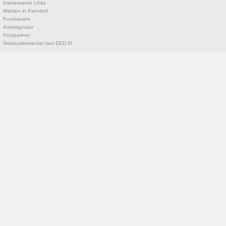
Interessante Links
Wahlen in Parndorf
Fundwesen
Amtssignatur
Postpartner
Gebäudeinventar laut EED III