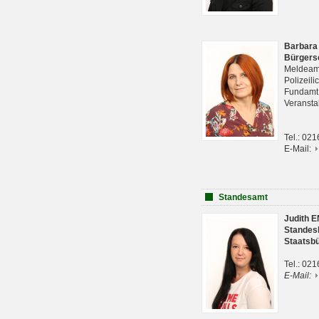
Barbara
Bürgers
Meldeam
Polizeil
Fundam
Veranst
Tel.: 02
E-Mail:
Standesamt
Judith 
Standes
Staatsb
Tel.: 02
E-Mail: