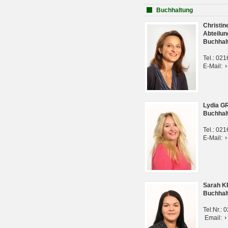
Buchhaltung
Christi
Abteilun
Buchhal
Tel.: 02
E-Mail:
Lydia G
Buchhal
Tel.: 02
E-Mail:
Sarah 
Buchhal
Tel:Nr.:
Email: