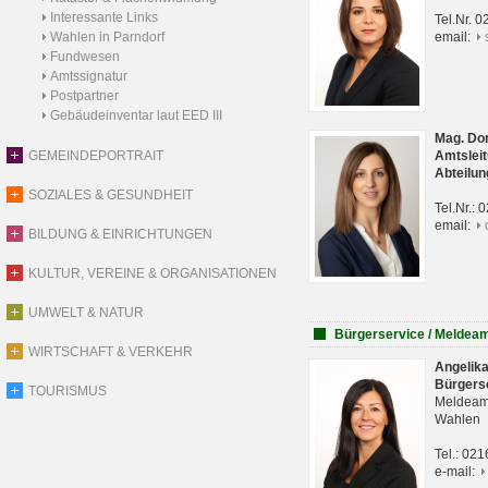
Interessante Links
Tel.Nr. 
Wahlen in Parndorf
email:
Fundwesen
Amtssignatur
Postpartner
Gebäudeinventar laut EED III
Mag. Do
GEMEINDEPORTRAIT
Amtsleit
Abteilun
SOZIALES & GESUNDHEIT
Tel.Nr.:
email:
BILDUNG & EINRICHTUNGEN
KULTUR, VEREINE & ORGANISATIONEN
UMWELT & NATUR
Bürgerservice / Meldea
WIRTSCHAFT & VERKEHR
Angelik
Bürgers
TOURISMUS
Meldeam
Wahlen
Tel.: 02
e-mail: