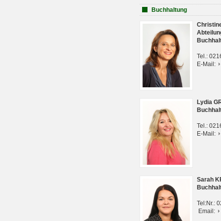
Buchhaltung
Christi
Abteilun
Buchhal
Tel.: 02
E-Mail:
Lydia G
Buchhal
Tel.: 02
E-Mail:
Sarah 
Buchhal
Tel:Nr.:
Email: