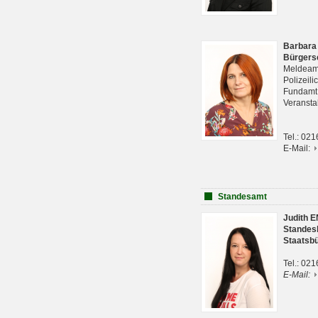
Barbara
Bürgers
Meldeam
Polizeil
Fundam
Veranst
Tel.: 02
E-Mail:
Standesamt
Judith 
Standes
Staatsb
Tel.: 02
E-Mail: