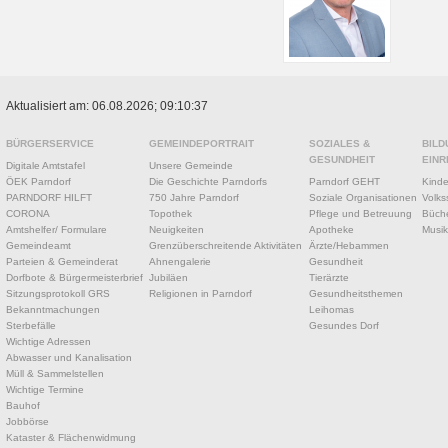
Aktualisiert am: 06.08.2026; 09:10:37
BÜRGERSERVICE
GEMEINDEPORTRAIT
SOZIALES &
BILD
GESUNDHEIT
EINR
Digitale Amtstafel
Unsere Gemeinde
ÖEK Parndorf
Die Geschichte Parndorfs
Parndorf GEHT
Kinde
PARNDORF HILFT
750 Jahre Parndorf
Soziale Organisationen
Volks
CORONA
Topothek
Pflege und Betreuung
Büche
Amtshelfer/ Formulare
Neuigkeiten
Apotheke
Musik
Gemeindeamt
Grenzüberschreitende Aktivitäten
Ärzte/Hebammen
Parteien & Gemeinderat
Ahnengalerie
Gesundheit
Dorfbote & Bürgermeisterbrief
Jubiläen
Tierärzte
Sitzungsprotokoll GRS
Religionen in Parndorf
Gesundheitsthemen
Bekanntmachungen
Leihomas
Sterbefälle
Gesundes Dorf
Wichtige Adressen
Abwasser und Kanalisation
Müll & Sammelstellen
Wichtige Termine
Bauhof
Jobbörse
Kataster & Flächenwidmung