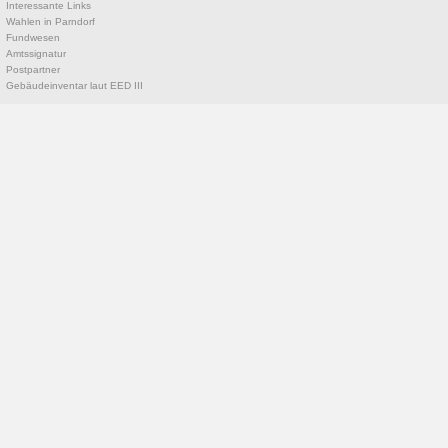
Interessante Links
Wahlen in Parndorf
Fundwesen
Amtssignatur
Postpartner
Gebäudeinventar laut EED III