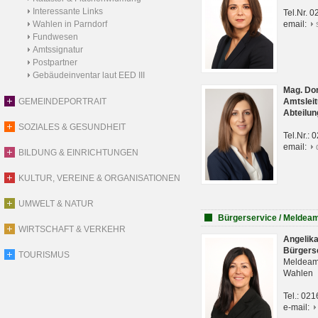
Interessante Links
Tel.Nr. 
Wahlen in Parndorf
email:
Fundwesen
Amtssignatur
Postpartner
Gebäudeinventar laut EED III
Mag. Do
GEMEINDEPORTRAIT
Amtsleit
Abteilun
SOZIALES & GESUNDHEIT
Tel.Nr.:
email:
BILDUNG & EINRICHTUNGEN
KULTUR, VEREINE & ORGANISATIONEN
UMWELT & NATUR
Bürgerservice / Meldea
WIRTSCHAFT & VERKEHR
Angelik
Bürgers
TOURISMUS
Meldeam
Wahlen
Tel.: 02
e-mail: