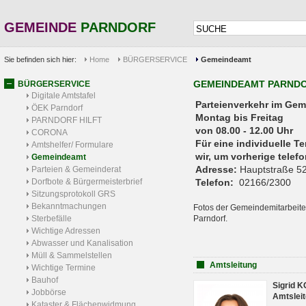
GEMEINDE
PARNDORF
Sie befinden sich hier:
Home
BÜRGERSERVICE
Gemeindeamt
GEMEINDEAMT PARND
BÜRGERSERVICE
Digitale Amtstafel
Parteienverkehr 
ÖEK Parndorf
Montag bis Freitag
PARNDORF HILFT
von 08.00 - 12.00 Uhr
CORONA
Für eine individuelle T
Amtshelfer/ Formulare
wir, um vorherige tele
Gemeindeamt
Adresse:
Hauptstraße 52
Parteien & Gemeinderat
Dorfbote & Bürgermeisterbrief
Telefon:
02166/2300
Sitzungsprotokoll GRS
Bekanntmachungen
Fotos der Gemeindemitarbeite
Sterbefälle
Parndorf.
Wichtige Adressen
Abwasser und Kanalisation
Müll & Sammelstellen
Amtsleitung
Wichtige Termine
Bauhof
Sigrid 
Jobbörse
Amtsleit
Kataster & Flächenwidmung