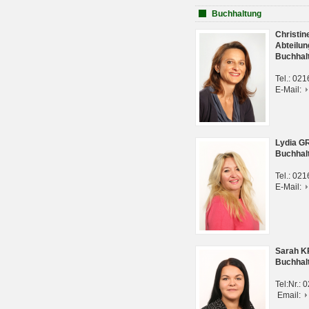
Buchhaltung
Christi
Abteilun
Buchhal
Tel.: 02
E-Mail:
Lydia G
Buchhal
Tel.: 02
E-Mail:
Sarah 
Buchhal
Tel:Nr.:
Email: