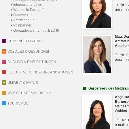
Interessante Links
Tel.Nr. 
Wahlen in Parndorf
email:
Fundwesen
Amtssignatur
Postpartner
Gebäudeinventar laut EED III
Mag. Do
GEMEINDEPORTRAIT
Amtsleit
Abteilun
SOZIALES & GESUNDHEIT
Tel.Nr.:
email:
BILDUNG & EINRICHTUNGEN
KULTUR, VEREINE & ORGANISATIONEN
UMWELT & NATUR
Bürgerservice / Meldea
WIRTSCHAFT & VERKEHR
Angelik
Bürgers
TOURISMUS
Meldeam
Wahlen
Tel.: 02
e-mail: