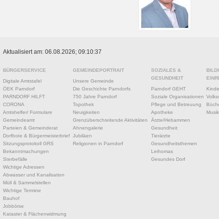
Aktualisiert am: 06.08.2026; 09:10:37
BÜRGERSERVICE
GEMEINDEPORTRAIT
SOZIALES &
BILD
GESUNDHEIT
EINR
Digitale Amtstafel
Unsere Gemeinde
ÖEK Parndorf
Die Geschichte Parndorfs
Parndorf GEHT
Kinde
PARNDORF HILFT
750 Jahre Parndorf
Soziale Organisationen
Volks
CORONA
Topothek
Pflege und Betreuung
Büche
Amtshelfer/ Formulare
Neuigkeiten
Apotheke
Musik
Gemeindeamt
Grenzüberschreitende Aktivitäten
Ärzte/Hebammen
Parteien & Gemeinderat
Ahnengalerie
Gesundheit
Dorfbote & Bürgermeisterbrief
Jubiläen
Tierärzte
Sitzungsprotokoll GRS
Religionen in Parndorf
Gesundheitsthemen
Bekanntmachungen
Leihomas
Sterbefälle
Gesundes Dorf
Wichtige Adressen
Abwasser und Kanalisation
Müll & Sammelstellen
Wichtige Termine
Bauhof
Jobbörse
Kataster & Flächenwidmung