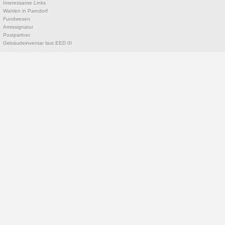
Interessante Links
Wahlen in Parndorf
Fundwesen
Amtssignatur
Postpartner
Gebäudeinventar laut EED III