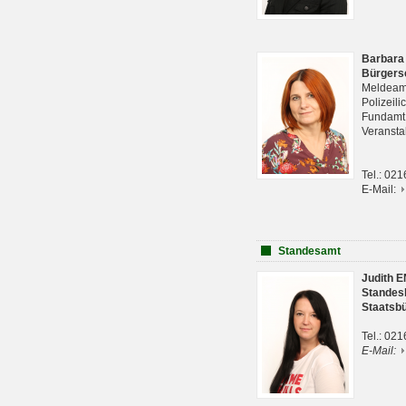
Barbara
Bürgers
Meldeam
Polizeil
Fundam
Veranst
Tel.: 02
E-Mail:
Standesamt
Judith 
Standes
Staatsb
Tel.: 02
E-Mail: