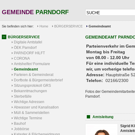
GEMEINDE
PARNDORF
Sie befinden sich hier:
Home
BÜRGERSERVICE
Gemeindeamt
GEMEINDEAMT PARND
BÜRGERSERVICE
Digitale Amtstafel
Parteienverkehr 
ÖEK Parndorf
Montag bis Freitag
PARNDORF HILFT
von 08.00 - 12.00 Uhr
CORONA
Für eine individuelle T
Amtshelfer/ Formulare
wir, um vorherige tele
Gemeindeamt
Adresse:
Hauptstraße 52
Parteien & Gemeinderat
Dorfbote & Bürgermeisterbrief
Telefon:
02166/2300
Sitzungsprotokoll GRS
Bekanntmachungen
Fotos der Gemeindemitarbeite
Sterbefälle
Parndorf.
Wichtige Adressen
Abwasser und Kanalisation
Müll & Sammelstellen
Amtsleitung
Wichtige Termine
Bauhof
Sigrid 
Jobbörse
Amtsleit
Kataster & Flächenwidmung