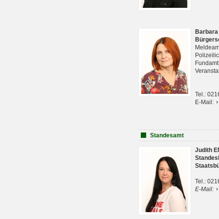
Barbara
Bürgers
Meldeam
Polizeil
Fundam
Veranst
Tel.: 02
E-Mail:
Standesamt
Judith 
Standes
Staatsb
Tel.: 02
E-Mail: