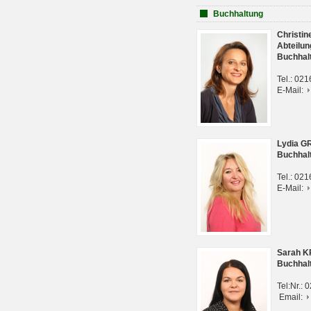
Buchhaltung
Christi
Abteilun
Buchhal
Tel.: 02
E-Mail:
Lydia G
Buchhal
Tel.: 02
E-Mail:
Sarah 
Buchhal
Tel:Nr.:
Email: