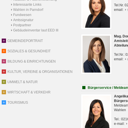
Interessante Links
Tel.Nr. 
Wahlen in Parndorf
email:
Fundwesen
Amtssignatur
Postpartner
Gebäudeinventar laut EED III
Mag. Do
GEMEINDEPORTRAIT
Amtsleit
Abteilun
SOZIALES & GESUNDHEIT
Tel.Nr.:
email:
BILDUNG & EINRICHTUNGEN
KULTUR, VEREINE & ORGANISATIONEN
UMWELT & NATUR
Bürgerservice / Meldea
WIRTSCHAFT & VERKEHR
Angelik
Bürgers
TOURISMUS
Meldeam
Wahlen
Tel.: 02
e-mail: