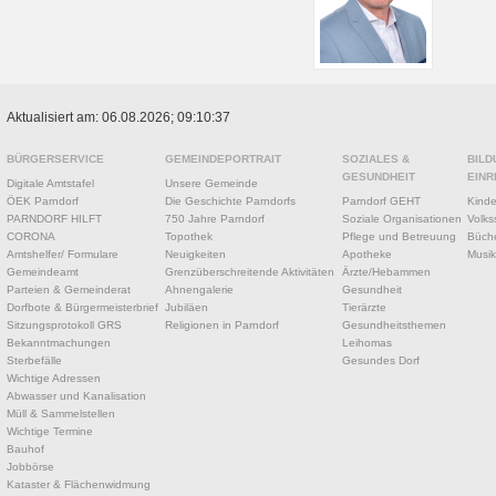
Aktualisiert am: 06.08.2026; 09:10:37
BÜRGERSERVICE
GEMEINDEPORTRAIT
SOZIALES &
BILD
GESUNDHEIT
EINR
Digitale Amtstafel
Unsere Gemeinde
ÖEK Parndorf
Die Geschichte Parndorfs
Parndorf GEHT
Kinde
PARNDORF HILFT
750 Jahre Parndorf
Soziale Organisationen
Volks
CORONA
Topothek
Pflege und Betreuung
Büche
Amtshelfer/ Formulare
Neuigkeiten
Apotheke
Musik
Gemeindeamt
Grenzüberschreitende Aktivitäten
Ärzte/Hebammen
Parteien & Gemeinderat
Ahnengalerie
Gesundheit
Dorfbote & Bürgermeisterbrief
Jubiläen
Tierärzte
Sitzungsprotokoll GRS
Religionen in Parndorf
Gesundheitsthemen
Bekanntmachungen
Leihomas
Sterbefälle
Gesundes Dorf
Wichtige Adressen
Abwasser und Kanalisation
Müll & Sammelstellen
Wichtige Termine
Bauhof
Jobbörse
Kataster & Flächenwidmung