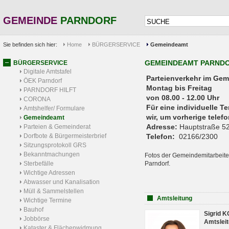
GEMEINDE
PARNDORF
Sie befinden sich hier:
Home
BÜRGERSERVICE
Gemeindeamt
GEMEINDEAMT PARND
BÜRGERSERVICE
Digitale Amtstafel
Parteienverkehr 
ÖEK Parndorf
Montag bis Freitag
PARNDORF HILFT
von 08.00 - 12.00 Uhr
CORONA
Für eine individuelle T
Amtshelfer/ Formulare
wir, um vorherige tele
Gemeindeamt
Adresse:
Hauptstraße 52
Parteien & Gemeinderat
Dorfbote & Bürgermeisterbrief
Telefon:
02166/2300
Sitzungsprotokoll GRS
Bekanntmachungen
Fotos der Gemeindemitarbeite
Sterbefälle
Parndorf.
Wichtige Adressen
Abwasser und Kanalisation
Müll & Sammelstellen
Amtsleitung
Wichtige Termine
Bauhof
Sigrid 
Jobbörse
Amtsleit
Kataster & Flächenwidmung