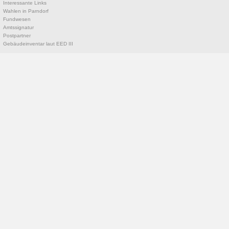
Interessante Links
Wahlen in Parndorf
Fundwesen
Amtssignatur
Postpartner
Gebäudeinventar laut EED III