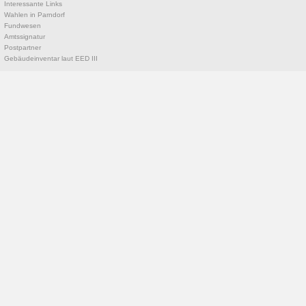
Interessante Links
Wahlen in Parndorf
Fundwesen
Amtssignatur
Postpartner
Gebäudeinventar laut EED III