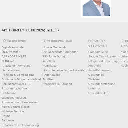
Aktualisiert am: 06.08.2026; 09:10:37
BÜRGERSERVICE
GEMEINDEPORTRAIT
SOZIALES &
BILD
GESUNDHEIT
EINR
Digitale Amtstafel
Unsere Gemeinde
ÖEK Parndorf
Die Geschichte Parndorfs
Parndorf GEHT
Kinde
PARNDORF HILFT
750 Jahre Parndorf
Soziale Organisationen
Volks
CORONA
Topothek
Pflege und Betreuung
Büche
Amtshelfer/ Formulare
Neuigkeiten
Apotheke
Musik
Gemeindeamt
Grenzüberschreitende Aktivitäten
Ärzte/Hebammen
Parteien & Gemeinderat
Ahnengalerie
Gesundheit
Dorfbote & Bürgermeisterbrief
Jubiläen
Tierärzte
Sitzungsprotokoll GRS
Religionen in Parndorf
Gesundheitsthemen
Bekanntmachungen
Leihomas
Sterbefälle
Gesundes Dorf
Wichtige Adressen
Abwasser und Kanalisation
Müll & Sammelstellen
Wichtige Termine
Bauhof
Jobbörse
Kataster & Flächenwidmung