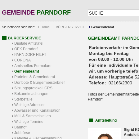
GEMEINDE
PARNDORF
Sie befinden sich hier:
Home
BÜRGERSERVICE
Gemeindeamt
GEMEINDEAMT PARND
BÜRGERSERVICE
Digitale Amtstafel
Parteienverkehr 
ÖEK Parndorf
Montag bis Freitag
PARNDORF HILFT
von 08.00 - 12.00 Uhr
CORONA
Für eine individuelle T
Amtshelfer/ Formulare
wir, um vorherige tele
Gemeindeamt
Adresse:
Hauptstraße 52
Parteien & Gemeinderat
Dorfbote & Bürgermeisterbrief
Telefon:
02166/2300
Sitzungsprotokoll GRS
Bekanntmachungen
Fotos der Gemeindemitarbeite
Sterbefälle
Parndorf.
Wichtige Adressen
Abwasser und Kanalisation
Müll & Sammelstellen
Amtsleitung
Wichtige Termine
Bauhof
Sigrid 
Jobbörse
Amtsleit
Kataster & Flächenwidmung