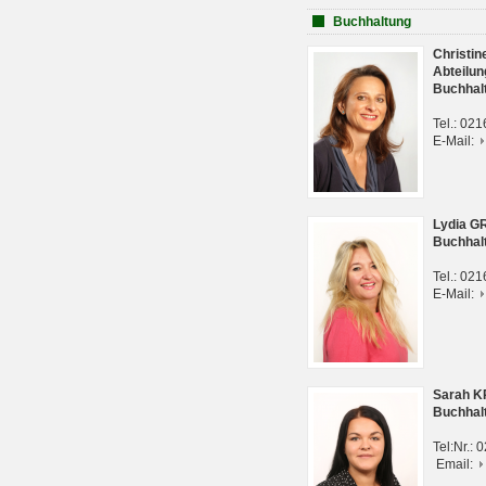
Buchhaltung
Christi
Abteilun
Buchhal
Tel.: 02
E-Mail:
Lydia G
Buchhal
Tel.: 02
E-Mail:
Sarah 
Buchhal
Tel:Nr.:
Email: