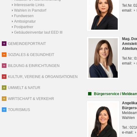
Interessante Links
Tel.Nr. 
Wahlen in Parndorf
email:
Fundwesen
Amtssignatur
Postpartner
Gebäudeinventar laut EED III
Mag. Do
GEMEINDEPORTRAIT
Amtsleit
Abteilun
SOZIALES & GESUNDHEIT
Tel.Nr.:
email:
BILDUNG & EINRICHTUNGEN
KULTUR, VEREINE & ORGANISATIONEN
UMWELT & NATUR
Bürgerservice / Meldea
WIRTSCHAFT & VERKEHR
Angelik
Bürgers
TOURISMUS
Meldeam
Wahlen
Tel.: 02
e-mail: