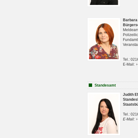
Barbara
Bürgers
Meldeam
Polizeil
Fundam
Veranst
Tel.: 02
E-Mail:
Standesamt
Judith 
Standes
Staatsb
Tel.: 02
E-Mail: