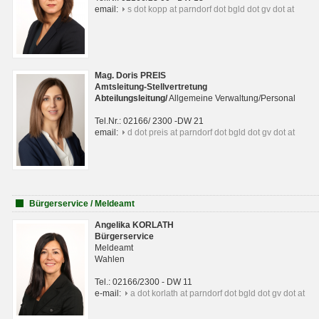
email:
s dot kopp at parndorf dot bgld dot gv dot at
Mag. Doris PREIS
Amtsleitung-Stellvertretung
Abteilungsleitun
g
/
Allgemeine Verwaltung/Personal
Tel.Nr.: 02166/ 2300 -DW 21
email:
d dot preis at parndorf dot bgld dot gv dot at
Bürgerservice / Meldeamt
Angelika KORLATH
Bürgerservice
Meldeamt
Wahlen
Tel.: 02166/2300 - DW 11
e-mail:
a dot korlath at parndorf dot bgld dot gv dot at