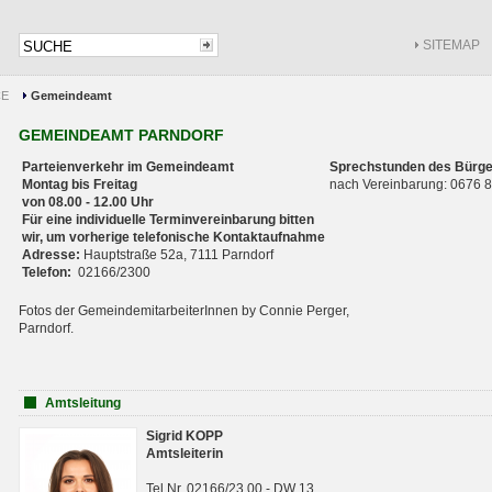
SITEMAP
CE
Gemeindeamt
GEMEINDEAMT PARNDORF
Parteienverkehr im Gemeindeamt
Sprechstunden des Bürge
Montag bis Freitag
nach Vereinbarung: 0676
von 08.00 - 12.00 Uhr
Für eine individuelle Terminvereinbarung bitten
wir, um vorherige telefonische Kontaktaufnahme
Adresse:
Hauptstraße 52a, 7111 Parndorf
Telefon:
02166/2300
Fotos der GemeindemitarbeiterInnen by Connie Perger,
Parndorf.
Amtsleitung
Sigrid KOPP
Amtsleiterin
Tel.Nr. 02166/23 00 - DW 13