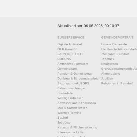
Aktualisiert am: 06.08.2026; 09:10:37
BÜRGERSERVICE
GEMEINDEPORTRAIT
Digitale Amtstafel
Unsere Gemeinde
ÖEK Parndorf
Die Geschichte Parndorf
PARNDORF HILFT
750 Jahre Parndorf
CORONA
Topothek
Amtshelfer/ Formulare
Neuigkeiten
Gemeindeamt
Grenzüberschreitende Akt
Parteien & Gemeinderat
Ahnengalerie
Dorfbote & Bürgermeisterbrief
Jubiläen
Sitzungsprotokoll GRS
Religionen in Parndorf
Bekanntmachungen
Sterbefälle
Wichtige Adressen
Abwasser und Kanalisation
Müll & Sammelstellen
Wichtige Termine
Bauhof
Jobbörse
Kataster & Flächenwidmung
Interessante Links