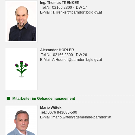
Ing. Thomas TRENKER
Tel.Nr. 02166 2300 - DW 17
E-Mail: T.Trenker@parndorf.bgld.gv.at
Alexander HÖRLER
Tel.Nr.: 02166 2300 - DW 26
E-Mail: A.Hoerler@parndorf.bgld.gv.at
Mitarbeiter im Gebäudemanagement
Mario Wittek
Tel.: 0676 843685-500
E-Mail: mario.wittek@gemeinde-parndorf.at