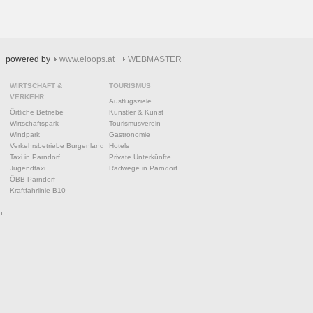
powered by
www.eloops.at
WEBMASTER
WIRTSCHAFT &
TOURISMUS
VERKEHR
Ausflugsziele
Örtliche Betriebe
Künstler & Kunst
Wirtschaftspark
Tourismusverein
Windpark
Gastronomie
Verkehrsbetriebe Burgenland
Hotels
Taxi in Parndorf
Private Unterkünfte
Jugendtaxi
Radwege in Parndorf
ÖBB Parndorf
Kraftfahrlinie B10
n