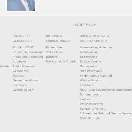
IMPRESSUM
SOZIALES &
BILDUNG &
KULTUR, VEREINE &
GESUNDHEIT
EINRICHTUNGEN
ORGANISATIONEN
s
Parndorf GEHT
Kindergärten
Veranstaltungskalender
Soziale Organisationen
Volksschule
Kulturvereine
Pflege und Betreuung
Bücherei
Sportvereine
Apotheke
Musikschule in Parndorf
Soziale Vereine
ivitäten
Ärzte/Hebammen
Naturvereine
Gesundheit
"das Wurzelwerk"
Tierärzte
Kinderfreunde Parndorf
Gesundheitsthemen
Weitere Vereine
Leihomas
Feuerwehr
Gesundes Dorf
NGO - Non-Governmental Organisatio
Dorferneuerung
Tierheim
Vereinsförderung
Service für Vereine
1.Parndorfer Grill- und Genuss Verein
Markt der Erde