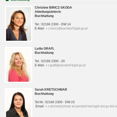
Christine BIRICZ-SKODA
Abteilungsleiterin
Buchhaltung
Tel.: 02166 2300 - DW 14
E-Mail:
c.biricz@parndorf.bgld.gv.at
Lydia GRAFL
Buchhaltung
Tel.: 02166 2300 - 20
E-Mail:
l.grafl@parndorf.bgld.gv.at
Sarah KRETSCHMAR
Buchhaltung
Tel:Nr.: 02166 2300 - DW 23
Email:
s dot kretschmar at parndorf dot bgld dot gv dot a