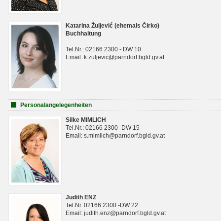
Katarina Žuljević (ehemals Čirko)
Buchhaltung
Tel.Nr.: 02166 2300 - DW 10
Email: k.zuljevic@parndorf.bgld.gv.at
Personalangelegenheiten
Silke MIMLICH
Tel.Nr.: 02166 2300 -DW 15
Email: s.mimlich@parndorf.bgld.gv.at
Judith ENZ
Tel.Nr. 02166 2300 -DW 22
Email: judith.enz@parndorf.bgld.gv.at