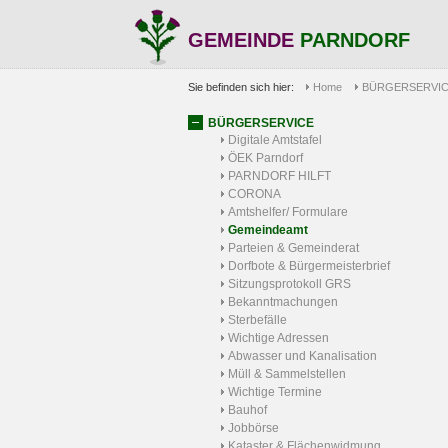
GEMEINDE
PARNDORF
Sie befinden sich hier:
Home
BÜRGERSERVI
BÜRGERSERVICE
Digitale Amtstafel
ÖEK Parndorf
PARNDORF HILFT
CORONA
Amtshelfer/ Formulare
Gemeindeamt
Parteien & Gemeinderat
Dorfbote & Bürgermeisterbrief
Sitzungsprotokoll GRS
Bekanntmachungen
Sterbefälle
Wichtige Adressen
Abwasser und Kanalisation
Müll & Sammelstellen
Wichtige Termine
Bauhof
Jobbörse
Kataster & Flächenwidmung