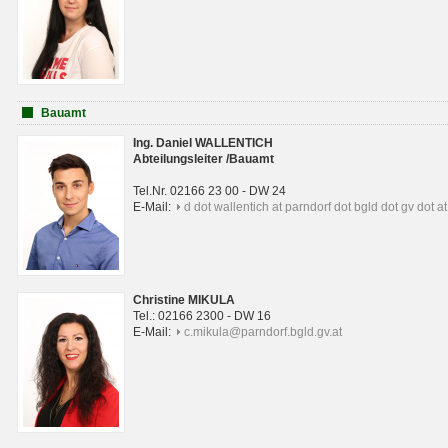
Bauamt
Ing. Daniel WALLENTICH
Abteilungsleiter /Bauamt
Tel.Nr. 02166 23 00 - DW 24
E-Mail:
d dot wallentich at parndorf dot bgld dot gv dot at
Christine MIKULA
Tel.: 02166 2300 - DW 16
E-Mail:
c.mikula@parndorf.bgld.gv.at