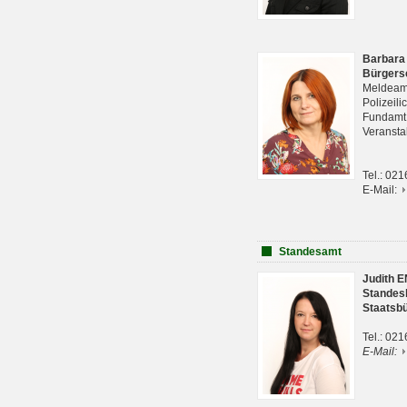
Barbara
Bürgers
Meldeam
Polizeil
Fundam
Veranst
Tel.: 02
E-Mail:
Standesamt
Judith 
Standes
Staatsb
Tel.: 02
E-Mail: