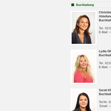
Buchhaltung
Christi
Abteilun
Buchhal
Tel.: 02
E-Mail:
Lydia G
Buchhal
Tel.: 02
E-Mail:
Sarah 
Buchhal
Tel:Nr.:
Email: