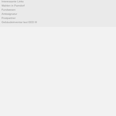
Interessante Links
Wahlen in Parndorf
Fundwesen
Amtssignatur
Postpartner
Gebäudeinventar laut EED III