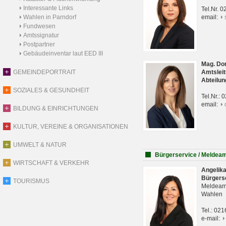
Interessante Links
Tel.Nr. 
Wahlen in Parndorf
email:
Fundwesen
Amtssignatur
Postpartner
Gebäudeinventar laut EED III
Mag. Do
GEMEINDEPORTRAIT
Amtsleit
Abteilun
SOZIALES & GESUNDHEIT
Tel.Nr.:
email:
BILDUNG & EINRICHTUNGEN
KULTUR, VEREINE & ORGANISATIONEN
UMWELT & NATUR
Bürgerservice / Meldea
WIRTSCHAFT & VERKEHR
Angelik
Bürgers
TOURISMUS
Meldeam
Wahlen
Tel.: 02
e-mail: