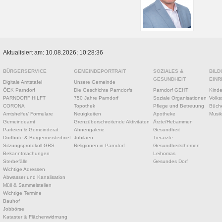
Aktualisiert am: 10.08.2026; 10:28:36
BÜRGERSERVICE
GEMEINDEPORTRAIT
SOZIALES &
BILD
GESUNDHEIT
EINR
Digitale Amtstafel
Unsere Gemeinde
ÖEK Parndorf
Die Geschichte Parndorfs
Parndorf GEHT
Kinde
PARNDORF HILFT
750 Jahre Parndorf
Soziale Organisationen
Volks
CORONA
Topothek
Pflege und Betreuung
Büche
Amtshelfer/ Formulare
Neuigkeiten
Apotheke
Musik
Gemeindeamt
Grenzüberschreitende Aktivitäten
Ärzte/Hebammen
Parteien & Gemeinderat
Ahnengalerie
Gesundheit
Dorfbote & Bürgermeisterbrief
Jubiläen
Tierärzte
Sitzungsprotokoll GRS
Religionen in Parndorf
Gesundheitsthemen
Bekanntmachungen
Leihomas
Sterbefälle
Gesundes Dorf
Wichtige Adressen
Abwasser und Kanalisation
Müll & Sammelstellen
Wichtige Termine
Bauhof
Jobbörse
Kataster & Flächenwidmung