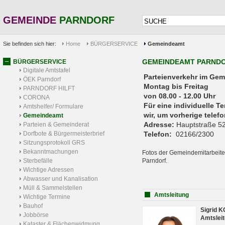
GEMEINDE
PARNDORF
Sie befinden sich hier:
Home
BÜRGERSERVICE
Gemeindeamt
GEMEINDEAMT PARND
BÜRGERSERVICE
Digitale Amtstafel
Parteienverkehr 
ÖEK Parndorf
Montag bis Freitag
PARNDORF HILFT
von 08.00 - 12.00 Uhr
CORONA
Für eine individuelle T
Amtshelfer/ Formulare
wir, um vorherige tele
Gemeindeamt
Adresse:
Hauptstraße 52
Parteien & Gemeinderat
Dorfbote & Bürgermeisterbrief
Telefon:
02166/2300
Sitzungsprotokoll GRS
Bekanntmachungen
Fotos der Gemeindemitarbeite
Sterbefälle
Parndorf.
Wichtige Adressen
Abwasser und Kanalisation
Müll & Sammelstellen
Amtsleitung
Wichtige Termine
Bauhof
Sigrid 
Jobbörse
Amtsleit
Kataster & Flächenwidmung