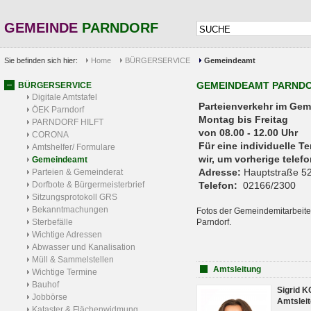
GEMEINDE
PARNDORF
Sie befinden sich hier:
Home
BÜRGERSERVICE
Gemeindeamt
GEMEINDEAMT PARND
BÜRGERSERVICE
Digitale Amtstafel
Parteienverkehr 
ÖEK Parndorf
Montag bis Freitag
PARNDORF HILFT
von 08.00 - 12.00 Uhr
CORONA
Für eine individuelle T
Amtshelfer/ Formulare
wir, um vorherige tele
Gemeindeamt
Adresse:
Hauptstraße 52
Parteien & Gemeinderat
Dorfbote & Bürgermeisterbrief
Telefon:
02166/2300
Sitzungsprotokoll GRS
Bekanntmachungen
Fotos der Gemeindemitarbeite
Sterbefälle
Parndorf.
Wichtige Adressen
Abwasser und Kanalisation
Müll & Sammelstellen
Amtsleitung
Wichtige Termine
Bauhof
Sigrid 
Jobbörse
Amtsleit
Kataster & Flächenwidmung