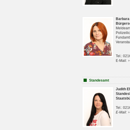
Barbara
Bürgers
Meldeam
Polizeil
Fundam
Veranst
Tel.: 02
E-Mail:
Standesamt
Judith 
Standes
Staatsb
Tel.: 02
E-Mail: