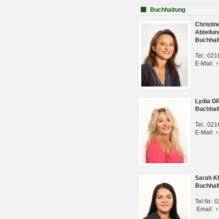
Buchhaltung
Christi
Abteilun
Buchhal
Tel.: 02
E-Mail:
Lydia G
Buchhal
Tel.: 02
E-Mail:
Sarah 
Buchhal
Tel:Nr.:
Email: