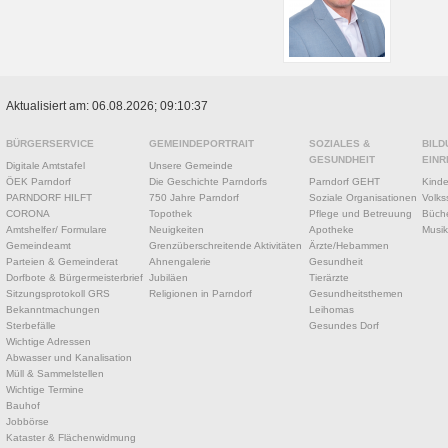
Aktualisiert am: 06.08.2026; 09:10:37
BÜRGERSERVICE
GEMEINDEPORTRAIT
SOZIALES &
BILD
GESUNDHEIT
EINR
Digitale Amtstafel
Unsere Gemeinde
ÖEK Parndorf
Die Geschichte Parndorfs
Parndorf GEHT
Kinde
PARNDORF HILFT
750 Jahre Parndorf
Soziale Organisationen
Volks
CORONA
Topothek
Pflege und Betreuung
Büche
Amtshelfer/ Formulare
Neuigkeiten
Apotheke
Musik
Gemeindeamt
Grenzüberschreitende Aktivitäten
Ärzte/Hebammen
Parteien & Gemeinderat
Ahnengalerie
Gesundheit
Dorfbote & Bürgermeisterbrief
Jubiläen
Tierärzte
Sitzungsprotokoll GRS
Religionen in Parndorf
Gesundheitsthemen
Bekanntmachungen
Leihomas
Sterbefälle
Gesundes Dorf
Wichtige Adressen
Abwasser und Kanalisation
Müll & Sammelstellen
Wichtige Termine
Bauhof
Jobbörse
Kataster & Flächenwidmung