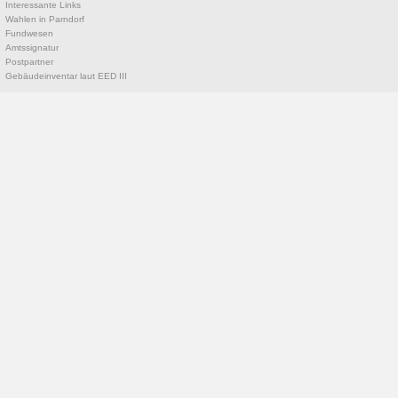
Interessante Links
Wahlen in Parndorf
Fundwesen
Amtssignatur
Postpartner
Gebäudeinventar laut EED III