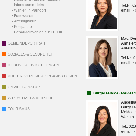
Interessante Links
Tel.Nr. 
Wahlen in Parndorf
email:
Fundwesen
Amtssignatur
Postpartner
Gebäudeinventar laut EED III
Mag. Do
GEMEINDEPORTRAIT
Amtsleit
Abteilun
SOZIALES & GESUNDHEIT
Tel.Nr.:
email:
BILDUNG & EINRICHTUNGEN
KULTUR, VEREINE & ORGANISATIONEN
UMWELT & NATUR
Bürgerservice / Meldea
WIRTSCHAFT & VERKEHR
Angelik
Bürgers
TOURISMUS
Meldeam
Wahlen
Tel.: 02
e-mail: