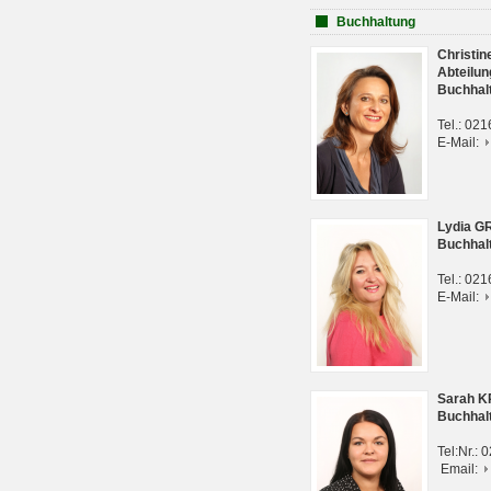
Buchhaltung
Christi
Abteilun
Buchhal
Tel.: 02
E-Mail:
Lydia G
Buchhal
Tel.: 02
E-Mail:
Sarah 
Buchhal
Tel:Nr.:
Email: