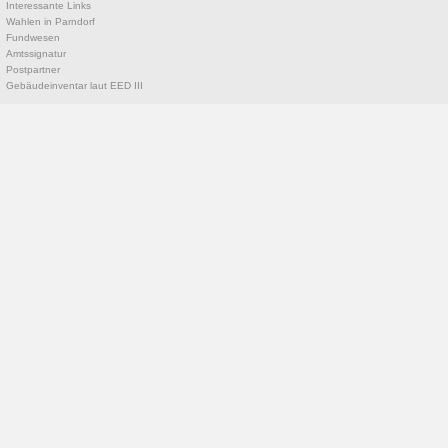
Interessante Links
Wahlen in Parndorf
Fundwesen
Amtssignatur
Postpartner
Gebäudeinventar laut EED III