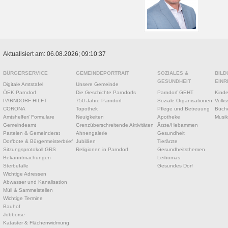
Aktualisiert am: 06.08.2026; 09:10:37
BÜRGERSERVICE
GEMEINDEPORTRAIT
SOZIALES &
BILD
GESUNDHEIT
EINR
Digitale Amtstafel
Unsere Gemeinde
ÖEK Parndorf
Die Geschichte Parndorfs
Parndorf GEHT
Kinde
PARNDORF HILFT
750 Jahre Parndorf
Soziale Organisationen
Volks
CORONA
Topothek
Pflege und Betreuung
Büche
Amtshelfer/ Formulare
Neuigkeiten
Apotheke
Musik
Gemeindeamt
Grenzüberschreitende Aktivitäten
Ärzte/Hebammen
Parteien & Gemeinderat
Ahnengalerie
Gesundheit
Dorfbote & Bürgermeisterbrief
Jubiläen
Tierärzte
Sitzungsprotokoll GRS
Religionen in Parndorf
Gesundheitsthemen
Bekanntmachungen
Leihomas
Sterbefälle
Gesundes Dorf
Wichtige Adressen
Abwasser und Kanalisation
Müll & Sammelstellen
Wichtige Termine
Bauhof
Jobbörse
Kataster & Flächenwidmung