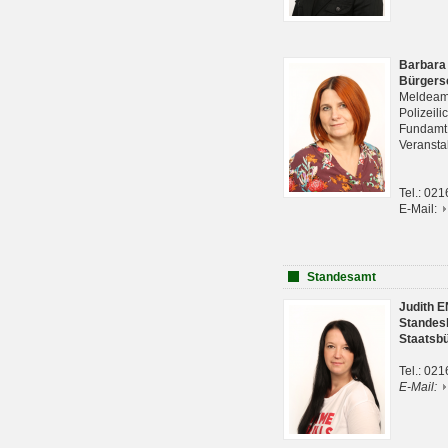
Barbara
Bürgers
Meldeam
Polizeil
Fundam
Veranst
Tel.: 02
E-Mail:
Standesamt
Judith 
Standes
Staatsb
Tel.: 02
E-Mail: