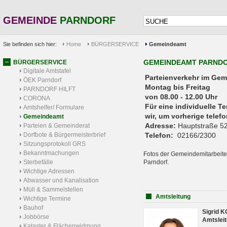
GEMEINDE
PARNDORF
Sie befinden sich hier:
Home
BÜRGERSERVICE
Gemeindeamt
GEMEINDEAMT PARND
BÜRGERSERVICE
Digitale Amtstafel
Parteienverkehr 
ÖEK Parndorf
Montag bis Freitag
PARNDORF HILFT
von 08.00 - 12.00 Uhr
CORONA
Für eine individuelle T
Amtshelfer/ Formulare
wir, um vorherige tele
Gemeindeamt
Adresse:
Hauptstraße 52
Parteien & Gemeinderat
Dorfbote & Bürgermeisterbrief
Telefon:
02166/2300
Sitzungsprotokoll GRS
Bekanntmachungen
Fotos der Gemeindemitarbeite
Sterbefälle
Parndorf.
Wichtige Adressen
Abwasser und Kanalisation
Müll & Sammelstellen
Amtsleitung
Wichtige Termine
Bauhof
Sigrid 
Jobbörse
Amtsleit
Kataster & Flächenwidmung