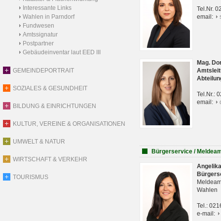
Interessante Links
Tel.Nr. 
Wahlen in Parndorf
email:
Fundwesen
Amtssignatur
Postpartner
Gebäudeinventar laut EED III
Mag. Do
GEMEINDEPORTRAIT
Amtsleit
Abteilun
SOZIALES & GESUNDHEIT
Tel.Nr.:
email:
BILDUNG & EINRICHTUNGEN
KULTUR, VEREINE & ORGANISATIONEN
UMWELT & NATUR
Bürgerservice / Meldea
WIRTSCHAFT & VERKEHR
Angelik
Bürgers
TOURISMUS
Meldeam
Wahlen
Tel.: 02
e-mail: