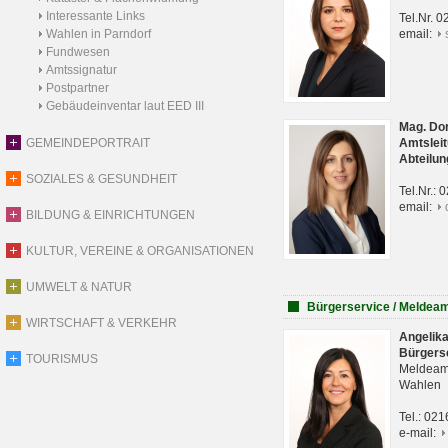
Interessante Links
Tel.Nr. 
Wahlen in Parndorf
email:
Fundwesen
Amtssignatur
Postpartner
Gebäudeinventar laut EED III
Mag. Do
GEMEINDEPORTRAIT
Amtsleit
Abteilun
SOZIALES & GESUNDHEIT
Tel.Nr.:
email:
BILDUNG & EINRICHTUNGEN
KULTUR, VEREINE & ORGANISATIONEN
UMWELT & NATUR
Bürgerservice / Meldea
WIRTSCHAFT & VERKEHR
Angelik
Bürgers
TOURISMUS
Meldeam
Wahlen
Tel.: 02
e-mail: