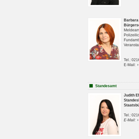
Barbara
Bürgers
Meldeam
Polizeil
Fundam
Veranst
Tel.: 02
E-Mail:
Standesamt
Judith 
Standes
Staatsb
Tel.: 02
E-Mail: