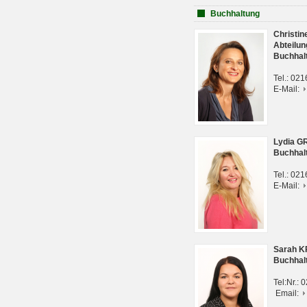
Buchhaltung
Christi
Abteilun
Buchhal
Tel.: 02
E-Mail:
Lydia G
Buchhal
Tel.: 02
E-Mail:
Sarah 
Buchhal
Tel:Nr.:
Email: