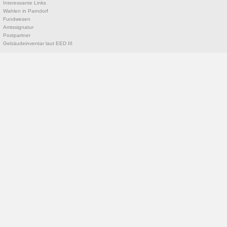
Interessante Links
Wahlen in Parndorf
Fundwesen
Amtssignatur
Postpartner
Gebäudeinventar laut EED III