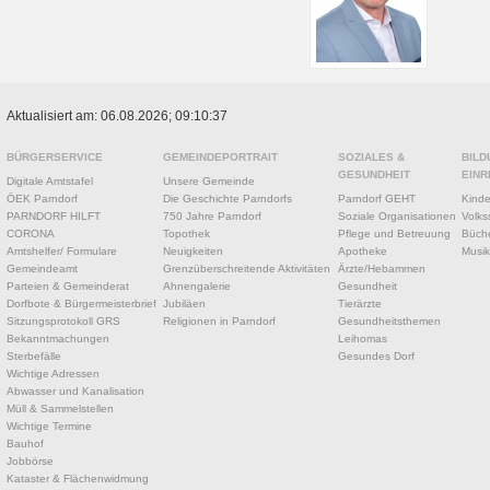
Aktualisiert am: 06.08.2026; 09:10:37
BÜRGERSERVICE
GEMEINDEPORTRAIT
SOZIALES &
BILD
GESUNDHEIT
EINR
Digitale Amtstafel
Unsere Gemeinde
ÖEK Parndorf
Die Geschichte Parndorfs
Parndorf GEHT
Kinde
PARNDORF HILFT
750 Jahre Parndorf
Soziale Organisationen
Volks
CORONA
Topothek
Pflege und Betreuung
Büche
Amtshelfer/ Formulare
Neuigkeiten
Apotheke
Musik
Gemeindeamt
Grenzüberschreitende Aktivitäten
Ärzte/Hebammen
Parteien & Gemeinderat
Ahnengalerie
Gesundheit
Dorfbote & Bürgermeisterbrief
Jubiläen
Tierärzte
Sitzungsprotokoll GRS
Religionen in Parndorf
Gesundheitsthemen
Bekanntmachungen
Leihomas
Sterbefälle
Gesundes Dorf
Wichtige Adressen
Abwasser und Kanalisation
Müll & Sammelstellen
Wichtige Termine
Bauhof
Jobbörse
Kataster & Flächenwidmung