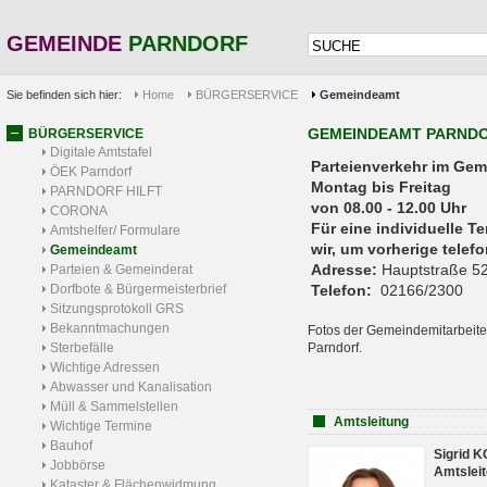
GEMEINDE
PARNDORF
Sie befinden sich hier:
Home
BÜRGERSERVICE
Gemeindeamt
GEMEINDEAMT PARND
BÜRGERSERVICE
Digitale Amtstafel
Parteienverkehr 
ÖEK Parndorf
Montag bis Freitag
PARNDORF HILFT
von 08.00 - 12.00 Uhr
CORONA
Für eine individuelle T
Amtshelfer/ Formulare
wir, um vorherige tele
Gemeindeamt
Adresse:
Hauptstraße 52
Parteien & Gemeinderat
Dorfbote & Bürgermeisterbrief
Telefon:
02166/2300
Sitzungsprotokoll GRS
Bekanntmachungen
Fotos der Gemeindemitarbeite
Sterbefälle
Parndorf.
Wichtige Adressen
Abwasser und Kanalisation
Müll & Sammelstellen
Amtsleitung
Wichtige Termine
Bauhof
Sigrid 
Jobbörse
Amtsleit
Kataster & Flächenwidmung