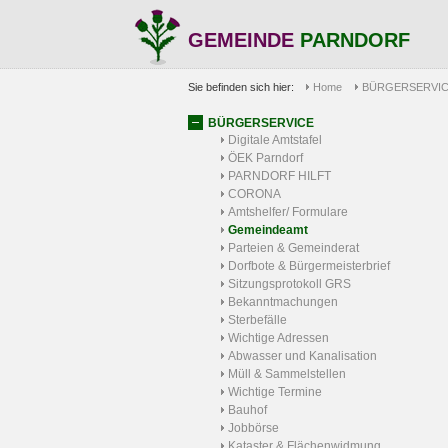
GEMEINDE
PARNDORF
Sie befinden sich hier:
Home
BÜRGERSERVI
BÜRGERSERVICE
Digitale Amtstafel
ÖEK Parndorf
PARNDORF HILFT
CORONA
Amtshelfer/ Formulare
Gemeindeamt
Parteien & Gemeinderat
Dorfbote & Bürgermeisterbrief
Sitzungsprotokoll GRS
Bekanntmachungen
Sterbefälle
Wichtige Adressen
Abwasser und Kanalisation
Müll & Sammelstellen
Wichtige Termine
Bauhof
Jobbörse
Kataster & Flächenwidmung