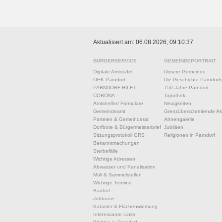
Aktualisiert am: 06.08.2026; 09:10:37
BÜRGERSERVICE
GEMEINDEPORTRAIT
Digitale Amtstafel
Unsere Gemeinde
ÖEK Parndorf
Die Geschichte Parndorf
PARNDORF HILFT
750 Jahre Parndorf
CORONA
Topothek
Amtshelfer/ Formulare
Neuigkeiten
Gemeindeamt
Grenzüberschreitende Akt
Parteien & Gemeinderat
Ahnengalerie
Dorfbote & Bürgermeisterbrief
Jubiläen
Sitzungsprotokoll GRS
Religionen in Parndorf
Bekanntmachungen
Sterbefälle
Wichtige Adressen
Abwasser und Kanalisation
Müll & Sammelstellen
Wichtige Termine
Bauhof
Jobbörse
Kataster & Flächenwidmung
Interessante Links