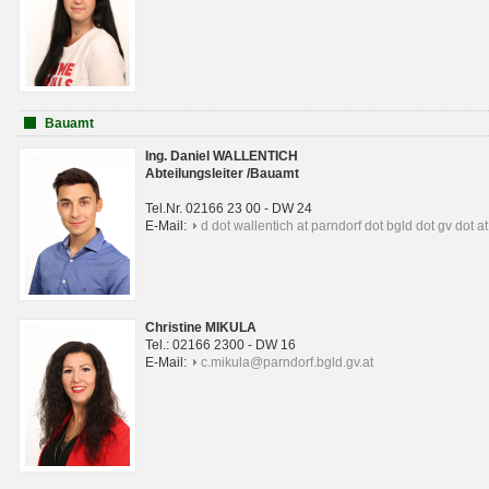
Bauamt
Ing. Daniel WALLENTICH
Abteilungsleiter /Bauamt
Tel.Nr. 02166 23 00 - DW 24
E-Mail:
d dot wallentich at parndorf dot bgld dot gv dot at
Christine MIKULA
Tel.: 02166 2300 - DW 16
E-Mail:
c.mikula@parndorf.bgld.gv.at