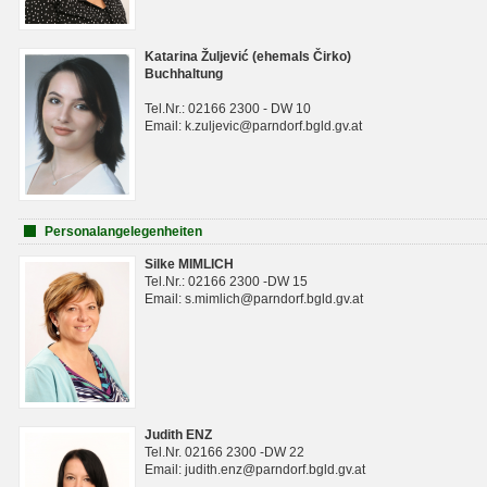
Katarina Žuljević (ehemals Čirko)
Buchhaltung
Tel.Nr.: 02166 2300 - DW 10
Email: k.zuljevic@parndorf.bgld.gv.at
Personalangelegenheiten
Silke MIMLICH
Tel.Nr.: 02166 2300 -DW 15
Email: s.mimlich@parndorf.bgld.gv.at
Judith ENZ
Tel.Nr. 02166 2300 -DW 22
Email: judith.enz@parndorf.bgld.gv.at