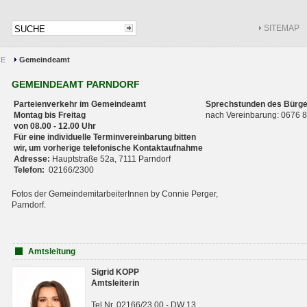
SITEMAP
CE
Gemeindeamt
GEMEINDEAMT PARNDORF
Parteienverkehr im Gemeindeamt
Sprechstunden des Bürge
Montag bis Freitag
nach Vereinbarung: 0676
von 08.00 - 12.00 Uhr
Für eine individuelle Terminvereinbarung bitten
wir, um vorherige telefonische Kontaktaufnahme
Adresse:
Hauptstraße 52a, 7111 Parndorf
Telefon:
02166/2300
Fotos der GemeindemitarbeiterInnen by Connie Perger,
Parndorf.
Amtsleitung
Sigrid KOPP
Amtsleiterin
Tel.Nr. 02166/23 00 - DW 13