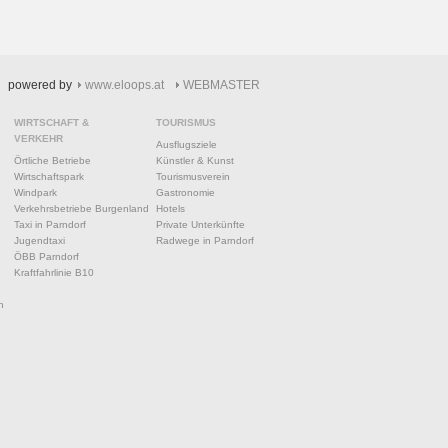
powered by
www.eloops.at
WEBMASTER
WIRTSCHAFT &
TOURISMUS
VERKEHR
Ausflugsziele
Örtliche Betriebe
Künstler & Kunst
Wirtschaftspark
Tourismusverein
Windpark
Gastronomie
Verkehrsbetriebe Burgenland
Hotels
Taxi in Parndorf
Private Unterkünfte
Jugendtaxi
Radwege in Parndorf
ÖBB Parndorf
Kraftfahrlinie B10
n