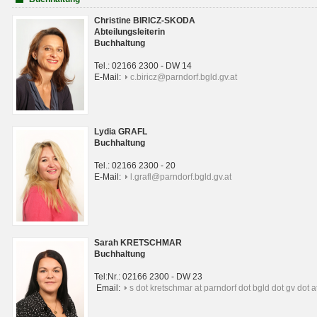
Christine BIRICZ-SKODA
Abteilungsleiterin
Buchhaltung
Tel.: 02166 2300 - DW 14
E-Mail:
c.biricz@parndorf.bgld.gv.at
Lydia GRAFL
Buchhaltung
Tel.: 02166 2300 - 20
E-Mail:
l.grafl@parndorf.bgld.gv.at
Sarah KRETSCHMAR
Buchhaltung
Tel:Nr.: 02166 2300 - DW 23
Email:
s dot kretschmar at parndorf dot bgld dot gv dot a