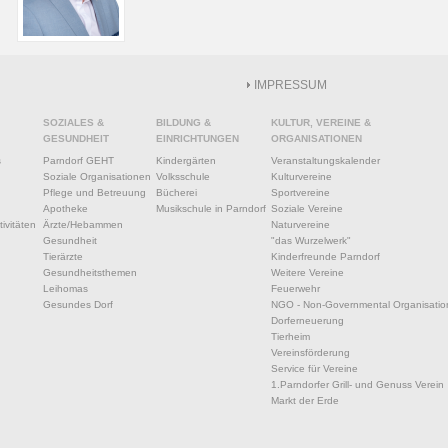
IMPRESSUM
SOZIALES &
BILDUNG &
KULTUR, VEREINE &
GESUNDHEIT
EINRICHTUNGEN
ORGANISATIONEN
s
Parndorf GEHT
Kindergärten
Veranstaltungskalender
Soziale Organisationen
Volksschule
Kulturvereine
Pflege und Betreuung
Bücherei
Sportvereine
Apotheke
Musikschule in Parndorf
Soziale Vereine
ivitäten
Ärzte/Hebammen
Naturvereine
Gesundheit
"das Wurzelwerk"
Tierärzte
Kinderfreunde Parndorf
Gesundheitsthemen
Weitere Vereine
Leihomas
Feuerwehr
Gesundes Dorf
NGO - Non-Governmental Organisatio
Dorferneuerung
Tierheim
Vereinsförderung
Service für Vereine
1.Parndorfer Grill- und Genuss Verein
Markt der Erde