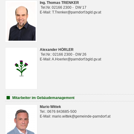
Ing. Thomas TRENKER
Tel.Nr. 02166 2300 - DW 17
E-Mail: T.Trenker@parndorf.bgld.gv.at
Alexander HÖRLER
Tel.Nr.: 02166 2300 - DW 26
E-Mail: A.Hoerler@parndorf.bgld.gv.at
Mitarbeiter im Gebäudemanagement
Mario Wittek
Tel.: 0676 843685-500
E-Mail: mario.wittek@gemeinde-parndorf.at