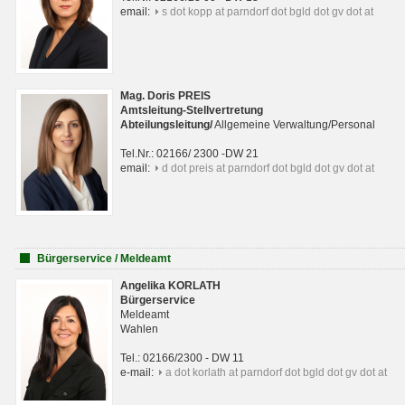
email:
s dot kopp at parndorf dot bgld dot gv dot at
Mag. Doris PREIS
Amtsleitung-Stellvertretung
Abteilungsleitun
g
/
Allgemeine Verwaltung/Personal
Tel.Nr.: 02166/ 2300 -DW 21
email:
d dot preis at parndorf dot bgld dot gv dot at
Bürgerservice / Meldeamt
Angelika KORLATH
Bürgerservice
Meldeamt
Wahlen
Tel.: 02166/2300 - DW 11
e-mail:
a dot korlath at parndorf dot bgld dot gv dot at