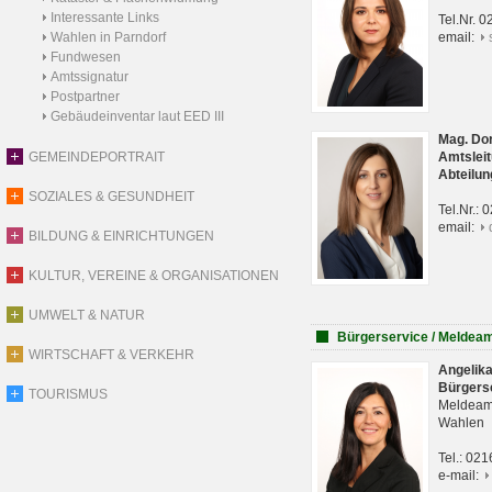
Interessante Links
Tel.Nr. 
Wahlen in Parndorf
email:
Fundwesen
Amtssignatur
Postpartner
Gebäudeinventar laut EED III
Mag. Do
GEMEINDEPORTRAIT
Amtsleit
Abteilun
SOZIALES & GESUNDHEIT
Tel.Nr.:
email:
BILDUNG & EINRICHTUNGEN
KULTUR, VEREINE & ORGANISATIONEN
UMWELT & NATUR
Bürgerservice / Meldea
WIRTSCHAFT & VERKEHR
Angelik
Bürgers
TOURISMUS
Meldeam
Wahlen
Tel.: 02
e-mail: