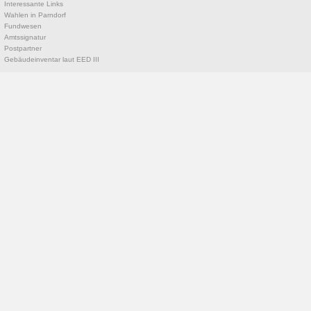
Interessante Links
Wahlen in Parndorf
Fundwesen
Amtssignatur
Postpartner
Gebäudeinventar laut EED III