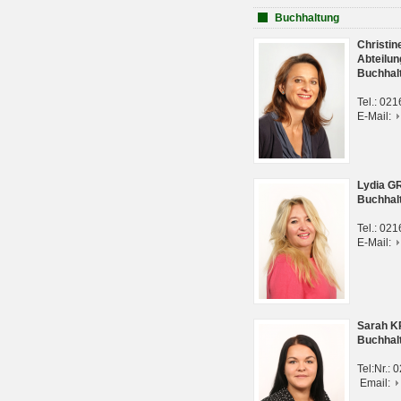
Buchhaltung
Christi
Abteilun
Buchhal
Tel.: 02
E-Mail:
Lydia G
Buchhal
Tel.: 02
E-Mail:
Sarah 
Buchhal
Tel:Nr.:
Email: