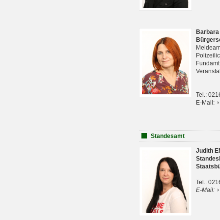
Barbara
Bürgers
Meldeam
Polizeil
Fundam
Veranst
Tel.: 02
E-Mail:
Standesamt
Judith 
Standes
Staatsb
Tel.: 02
E-Mail: