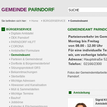
GEMEINDE
PARNDORF
Sie befinden sich hier:
Home
BÜRGERSERVICE
Gemeindeamt
GEMEINDEAMT PARND
BÜRGERSERVICE
Digitale Amtstafel
Parteienverkehr 
ÖEK Parndorf
Montag bis Freitag
PARNDORF HILFT
von 08.00 - 12.00 Uhr
CORONA
Für eine individuelle T
Amtshelfer/ Formulare
wir, um vorherige tele
Gemeindeamt
Adresse:
Hauptstraße 52
Parteien & Gemeinderat
Dorfbote & Bürgermeisterbrief
Telefon:
02166/2300
Sitzungsprotokoll GRS
Bekanntmachungen
Fotos der Gemeindemitarbeite
Sterbefälle
Parndorf.
Wichtige Adressen
Abwasser und Kanalisation
Müll & Sammelstellen
Amtsleitung
Wichtige Termine
Bauhof
Sigrid 
Jobbörse
Amtsleit
Kataster & Flächenwidmung