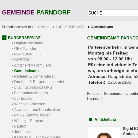
GEMEINDE
PARNDORF
Sie befinden sich hier:
Home
BÜRGERSERVICE
Gemeindeamt
GEMEINDEAMT PARND
BÜRGERSERVICE
Digitale Amtstafel
Parteienverkehr 
ÖEK Parndorf
Montag bis Freitag
PARNDORF HILFT
von 08.00 - 12.00 Uhr
CORONA
Für eine individuelle T
Amtshelfer/ Formulare
wir, um vorherige tele
Gemeindeamt
Adresse:
Hauptstraße 52
Parteien & Gemeinderat
Dorfbote & Bürgermeisterbrief
Telefon:
02166/2300
Sitzungsprotokoll GRS
Bekanntmachungen
Fotos der Gemeindemitarbeite
Sterbefälle
Parndorf.
Wichtige Adressen
Abwasser und Kanalisation
Müll & Sammelstellen
Amtsleitung
Wichtige Termine
Bauhof
Sigrid 
Jobbörse
Amtsleit
Kataster & Flächenwidmung