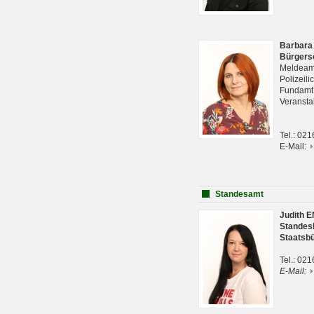
Barbara
Bürgers
Meldeam
Polizeil
Fundam
Veranst
Tel.: 02
E-Mail:
Standesamt
Judith 
Standes
Staatsb
Tel.: 02
E-Mail: