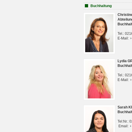
Buchhaltung
Christi
Abteilun
Buchhal
Tel.: 02
E-Mail:
Lydia G
Buchhal
Tel.: 02
E-Mail:
Sarah 
Buchhal
Tel:Nr.:
Email: