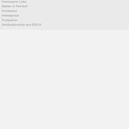
Interessante Links
Wahlen in Parndorf
Fundwesen
Amtssignatur
Postpartner
Gebäudeinventar laut EED III