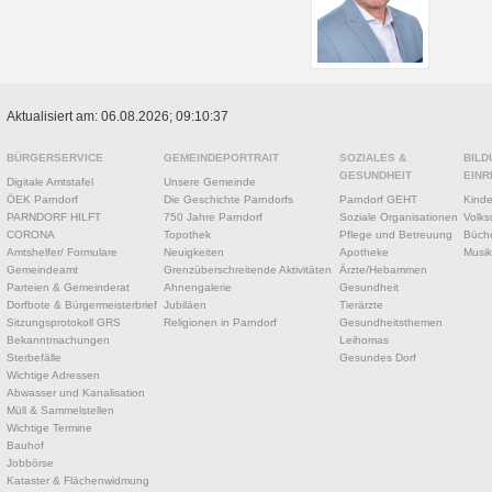
Aktualisiert am: 06.08.2026; 09:10:37
BÜRGERSERVICE
GEMEINDEPORTRAIT
SOZIALES &
BILD
GESUNDHEIT
EINR
Digitale Amtstafel
Unsere Gemeinde
ÖEK Parndorf
Die Geschichte Parndorfs
Parndorf GEHT
Kinde
PARNDORF HILFT
750 Jahre Parndorf
Soziale Organisationen
Volks
CORONA
Topothek
Pflege und Betreuung
Büche
Amtshelfer/ Formulare
Neuigkeiten
Apotheke
Musik
Gemeindeamt
Grenzüberschreitende Aktivitäten
Ärzte/Hebammen
Parteien & Gemeinderat
Ahnengalerie
Gesundheit
Dorfbote & Bürgermeisterbrief
Jubiläen
Tierärzte
Sitzungsprotokoll GRS
Religionen in Parndorf
Gesundheitsthemen
Bekanntmachungen
Leihomas
Sterbefälle
Gesundes Dorf
Wichtige Adressen
Abwasser und Kanalisation
Müll & Sammelstellen
Wichtige Termine
Bauhof
Jobbörse
Kataster & Flächenwidmung