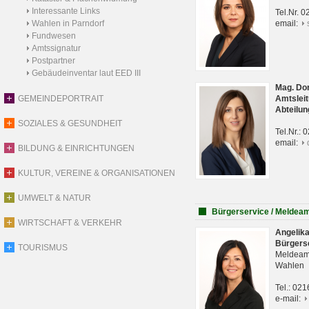
Interessante Links
Tel.Nr. 
Wahlen in Parndorf
email:
Fundwesen
Amtssignatur
Postpartner
Gebäudeinventar laut EED III
Mag. Do
GEMEINDEPORTRAIT
Amtsleit
Abteilun
SOZIALES & GESUNDHEIT
Tel.Nr.:
email:
BILDUNG & EINRICHTUNGEN
KULTUR, VEREINE & ORGANISATIONEN
UMWELT & NATUR
Bürgerservice / Meldea
WIRTSCHAFT & VERKEHR
Angelik
Bürgers
TOURISMUS
Meldeam
Wahlen
Tel.: 02
e-mail: