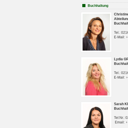
Buchhaltung
Christi
Abteilun
Buchhal
Tel.: 02
E-Mail:
Lydia G
Buchhal
Tel.: 02
E-Mail:
Sarah 
Buchhal
Tel:Nr.:
Email: