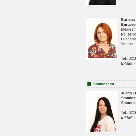
Barbara
Bürgers
Meldeam
Polizeil
Fundam
Veranst
Tel.: 02
E-Mail:
Standesamt
Judith 
Standes
Staatsb
Tel.: 02
E-Mail: