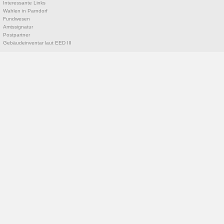
Interessante Links
Wahlen in Parndorf
Fundwesen
Amtssignatur
Postpartner
Gebäudeinventar laut EED III