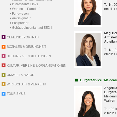
Interessante Links
Tel.Nr. 
Wahlen in Parndorf
email:
Fundwesen
Amtssignatur
Postpartner
Gebäudeinventar laut EED III
Mag. Do
GEMEINDEPORTRAIT
Amtsleit
Abteilun
SOZIALES & GESUNDHEIT
Tel.Nr.:
email:
BILDUNG & EINRICHTUNGEN
KULTUR, VEREINE & ORGANISATIONEN
UMWELT & NATUR
Bürgerservice / Meldea
WIRTSCHAFT & VERKEHR
Angelik
Bürgers
TOURISMUS
Meldeam
Wahlen
Tel.: 02
e-mail: