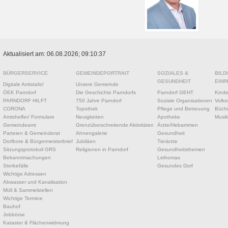
Aktualisiert am: 06.08.2026; 09:10:37
BÜRGERSERVICE
GEMEINDEPORTRAIT
SOZIALES &
BILD
GESUNDHEIT
EINR
Digitale Amtstafel
Unsere Gemeinde
ÖEK Parndorf
Die Geschichte Parndorfs
Parndorf GEHT
Kinde
PARNDORF HILFT
750 Jahre Parndorf
Soziale Organisationen
Volks
CORONA
Topothek
Pflege und Betreuung
Büche
Amtshelfer/ Formulare
Neuigkeiten
Apotheke
Musik
Gemeindeamt
Grenzüberschreitende Aktivitäten
Ärzte/Hebammen
Parteien & Gemeinderat
Ahnengalerie
Gesundheit
Dorfbote & Bürgermeisterbrief
Jubiläen
Tierärzte
Sitzungsprotokoll GRS
Religionen in Parndorf
Gesundheitsthemen
Bekanntmachungen
Leihomas
Sterbefälle
Gesundes Dorf
Wichtige Adressen
Abwasser und Kanalisation
Müll & Sammelstellen
Wichtige Termine
Bauhof
Jobbörse
Kataster & Flächenwidmung