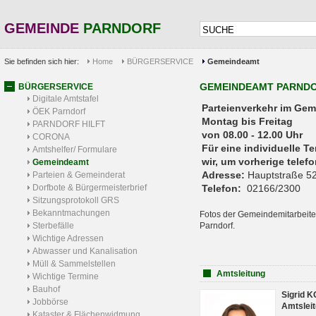
GEMEINDE
PARNDORF
Sie befinden sich hier:
Home
BÜRGERSERVICE
Gemeindeamt
GEMEINDEAMT PARND
BÜRGERSERVICE
Digitale Amtstafel
Parteienverkehr 
ÖEK Parndorf
Montag bis Freitag
PARNDORF HILFT
von 08.00 - 12.00 Uhr
CORONA
Für eine individuelle T
Amtshelfer/ Formulare
wir, um vorherige tele
Gemeindeamt
Adresse:
Hauptstraße 52
Parteien & Gemeinderat
Dorfbote & Bürgermeisterbrief
Telefon:
02166/2300
Sitzungsprotokoll GRS
Bekanntmachungen
Fotos der Gemeindemitarbeite
Sterbefälle
Parndorf.
Wichtige Adressen
Abwasser und Kanalisation
Müll & Sammelstellen
Amtsleitung
Wichtige Termine
Bauhof
Sigrid 
Jobbörse
Amtsleit
Kataster & Flächenwidmung