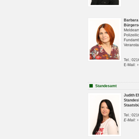
Barbara
Bürgers
Meldeam
Polizeil
Fundam
Veranst
Tel.: 02
E-Mail:
Standesamt
Judith 
Standes
Staatsb
Tel.: 02
E-Mail: