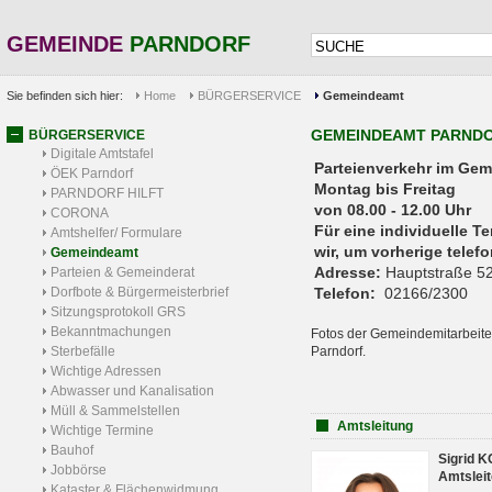
GEMEINDE
PARNDORF
Sie befinden sich hier:
Home
BÜRGERSERVICE
Gemeindeamt
GEMEINDEAMT PARND
BÜRGERSERVICE
Digitale Amtstafel
Parteienverkehr 
ÖEK Parndorf
Montag bis Freitag
PARNDORF HILFT
von 08.00 - 12.00 Uhr
CORONA
Für eine individuelle T
Amtshelfer/ Formulare
wir, um vorherige tele
Gemeindeamt
Adresse:
Hauptstraße 52
Parteien & Gemeinderat
Dorfbote & Bürgermeisterbrief
Telefon:
02166/2300
Sitzungsprotokoll GRS
Bekanntmachungen
Fotos der Gemeindemitarbeite
Sterbefälle
Parndorf.
Wichtige Adressen
Abwasser und Kanalisation
Müll & Sammelstellen
Amtsleitung
Wichtige Termine
Bauhof
Sigrid 
Jobbörse
Amtsleit
Kataster & Flächenwidmung