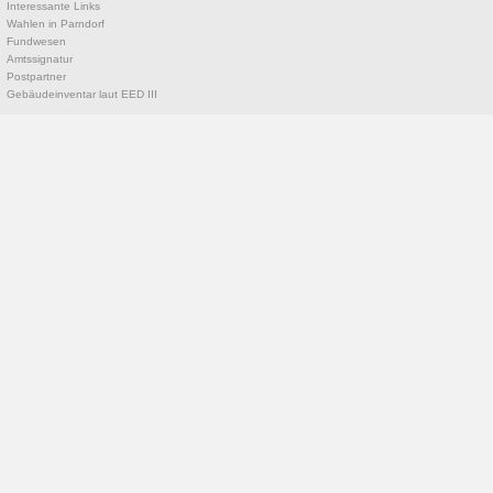
Interessante Links
Wahlen in Parndorf
Fundwesen
Amtssignatur
Postpartner
Gebäudeinventar laut EED III