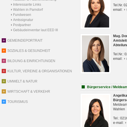
Interessante Links
Tel.Nr. 
Wahlen in Parndorf
email:
Fundwesen
Amtssignatur
Postpartner
Gebäudeinventar laut EED III
Mag. Do
GEMEINDEPORTRAIT
Amtsleit
Abteilun
SOZIALES & GESUNDHEIT
Tel.Nr.:
email:
BILDUNG & EINRICHTUNGEN
KULTUR, VEREINE & ORGANISATIONEN
UMWELT & NATUR
Bürgerservice / Meldea
WIRTSCHAFT & VERKEHR
Angelik
Bürgers
TOURISMUS
Meldeam
Wahlen
Tel.: 02
e-mail: