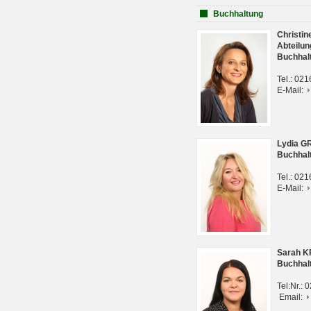
Buchhaltung
Christi
Abteilun
Buchhal
Tel.: 02
E-Mail:
Lydia G
Buchhal
Tel.: 02
E-Mail:
Sarah 
Buchhal
Tel:Nr.:
Email: