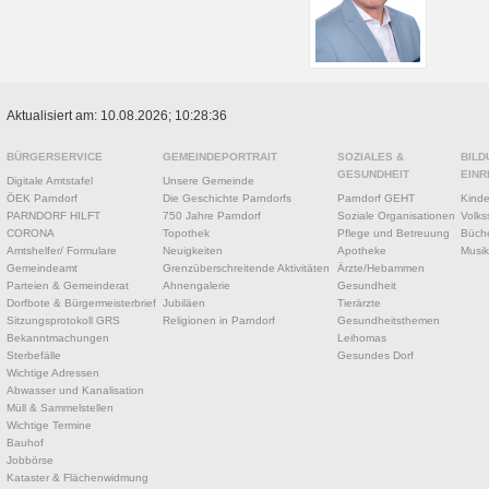
Aktualisiert am: 10.08.2026; 10:28:36
BÜRGERSERVICE
GEMEINDEPORTRAIT
SOZIALES &
BILD
GESUNDHEIT
EINR
Digitale Amtstafel
Unsere Gemeinde
ÖEK Parndorf
Die Geschichte Parndorfs
Parndorf GEHT
Kinde
PARNDORF HILFT
750 Jahre Parndorf
Soziale Organisationen
Volks
CORONA
Topothek
Pflege und Betreuung
Büche
Amtshelfer/ Formulare
Neuigkeiten
Apotheke
Musik
Gemeindeamt
Grenzüberschreitende Aktivitäten
Ärzte/Hebammen
Parteien & Gemeinderat
Ahnengalerie
Gesundheit
Dorfbote & Bürgermeisterbrief
Jubiläen
Tierärzte
Sitzungsprotokoll GRS
Religionen in Parndorf
Gesundheitsthemen
Bekanntmachungen
Leihomas
Sterbefälle
Gesundes Dorf
Wichtige Adressen
Abwasser und Kanalisation
Müll & Sammelstellen
Wichtige Termine
Bauhof
Jobbörse
Kataster & Flächenwidmung