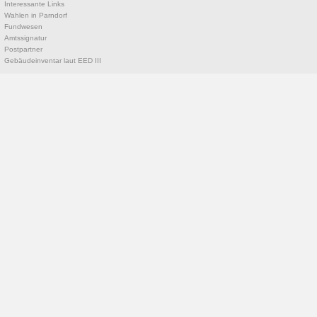
Interessante Links
Wahlen in Parndorf
Fundwesen
Amtssignatur
Postpartner
Gebäudeinventar laut EED III