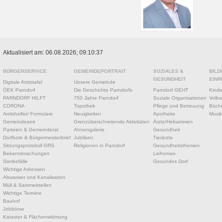
Aktualisiert am: 06.08.2026; 09:10:37
BÜRGERSERVICE
GEMEINDEPORTRAIT
SOZIALES &
BILD
GESUNDHEIT
EINR
Digitale Amtstafel
Unsere Gemeinde
ÖEK Parndorf
Die Geschichte Parndorfs
Parndorf GEHT
Kinde
PARNDORF HILFT
750 Jahre Parndorf
Soziale Organisationen
Volks
CORONA
Topothek
Pflege und Betreuung
Büche
Amtshelfer/ Formulare
Neuigkeiten
Apotheke
Musik
Gemeindeamt
Grenzüberschreitende Aktivitäten
Ärzte/Hebammen
Parteien & Gemeinderat
Ahnengalerie
Gesundheit
Dorfbote & Bürgermeisterbrief
Jubiläen
Tierärzte
Sitzungsprotokoll GRS
Religionen in Parndorf
Gesundheitsthemen
Bekanntmachungen
Leihomas
Sterbefälle
Gesundes Dorf
Wichtige Adressen
Abwasser und Kanalisation
Müll & Sammelstellen
Wichtige Termine
Bauhof
Jobbörse
Kataster & Flächenwidmung