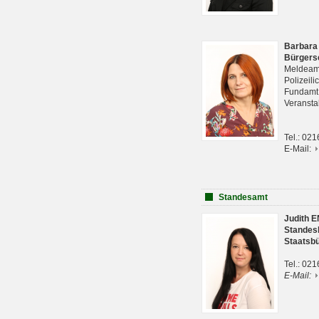
Barbara
Bürgers
Meldeam
Polizeil
Fundam
Veranst
Tel.: 02
E-Mail:
Standesamt
Judith 
Standes
Staatsb
Tel.: 02
E-Mail: