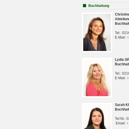
Buchhaltung
Christi
Abteilun
Buchhal
Tel.: 02
E-Mail:
Lydia G
Buchhal
Tel.: 02
E-Mail:
Sarah 
Buchhal
Tel:Nr.:
Email: