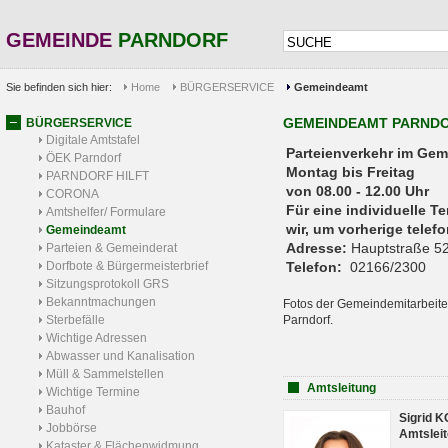
GEMEINDE
PARNDORF
Sie befinden sich hier:
Home
BÜRGERSERVICE
Gemeindeamt
GEMEINDEAMT PARND
BÜRGERSERVICE
Digitale Amtstafel
Parteienverkehr 
ÖEK Parndorf
Montag bis Freitag
PARNDORF HILFT
von 08.00 - 12.00 Uhr
CORONA
Für eine individuelle T
Amtshelfer/ Formulare
wir, um vorherige tele
Gemeindeamt
Adresse:
Hauptstraße 52
Parteien & Gemeinderat
Dorfbote & Bürgermeisterbrief
Telefon:
02166/2300
Sitzungsprotokoll GRS
Bekanntmachungen
Fotos der Gemeindemitarbeite
Sterbefälle
Parndorf.
Wichtige Adressen
Abwasser und Kanalisation
Müll & Sammelstellen
Amtsleitung
Wichtige Termine
Bauhof
Sigrid 
Jobbörse
Amtsleit
Kataster & Flächenwidmung