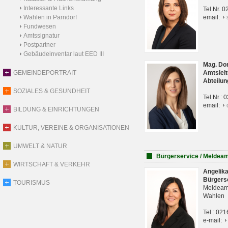
Interessante Links
Tel.Nr. 
Wahlen in Parndorf
email:
Fundwesen
Amtssignatur
Postpartner
Gebäudeinventar laut EED III
Mag. Do
GEMEINDEPORTRAIT
Amtsleit
Abteilun
SOZIALES & GESUNDHEIT
Tel.Nr.:
email:
BILDUNG & EINRICHTUNGEN
KULTUR, VEREINE & ORGANISATIONEN
UMWELT & NATUR
Bürgerservice / Meldea
WIRTSCHAFT & VERKEHR
Angelik
Bürgers
TOURISMUS
Meldeam
Wahlen
Tel.: 02
e-mail: