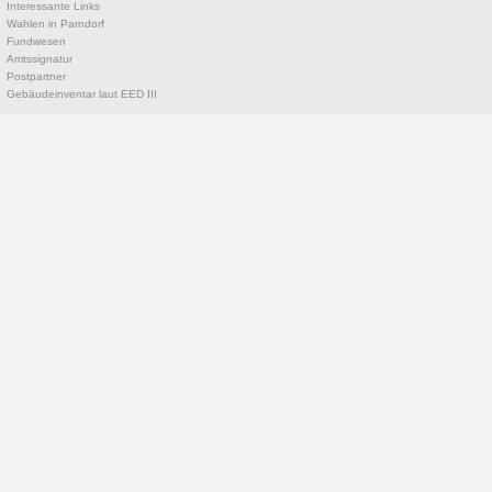
Interessante Links
Wahlen in Parndorf
Fundwesen
Amtssignatur
Postpartner
Gebäudeinventar laut EED III