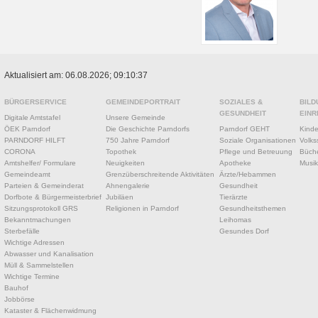
Aktualisiert am: 06.08.2026; 09:10:37
BÜRGERSERVICE
GEMEINDEPORTRAIT
SOZIALES &
BILD
GESUNDHEIT
EINR
Digitale Amtstafel
Unsere Gemeinde
ÖEK Parndorf
Die Geschichte Parndorfs
Parndorf GEHT
Kinde
PARNDORF HILFT
750 Jahre Parndorf
Soziale Organisationen
Volks
CORONA
Topothek
Pflege und Betreuung
Büche
Amtshelfer/ Formulare
Neuigkeiten
Apotheke
Musik
Gemeindeamt
Grenzüberschreitende Aktivitäten
Ärzte/Hebammen
Parteien & Gemeinderat
Ahnengalerie
Gesundheit
Dorfbote & Bürgermeisterbrief
Jubiläen
Tierärzte
Sitzungsprotokoll GRS
Religionen in Parndorf
Gesundheitsthemen
Bekanntmachungen
Leihomas
Sterbefälle
Gesundes Dorf
Wichtige Adressen
Abwasser und Kanalisation
Müll & Sammelstellen
Wichtige Termine
Bauhof
Jobbörse
Kataster & Flächenwidmung