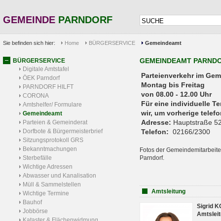
GEMEINDE
PARNDORF
Sie befinden sich hier:
Home
BÜRGERSERVICE
Gemeindeamt
GEMEINDEAMT PARND
BÜRGERSERVICE
Digitale Amtstafel
Parteienverkehr 
ÖEK Parndorf
Montag bis Freitag
PARNDORF HILFT
von 08.00 - 12.00 Uhr
CORONA
Für eine individuelle T
Amtshelfer/ Formulare
wir, um vorherige tele
Gemeindeamt
Adresse:
Hauptstraße 52
Parteien & Gemeinderat
Dorfbote & Bürgermeisterbrief
Telefon:
02166/2300
Sitzungsprotokoll GRS
Bekanntmachungen
Fotos der Gemeindemitarbeite
Sterbefälle
Parndorf.
Wichtige Adressen
Abwasser und Kanalisation
Müll & Sammelstellen
Amtsleitung
Wichtige Termine
Bauhof
Sigrid 
Jobbörse
Amtsleit
Kataster & Flächenwidmung