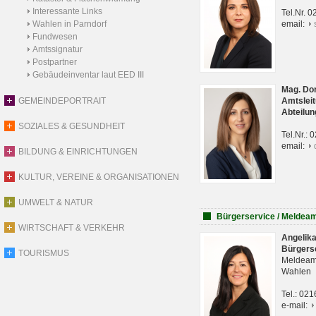
Interessante Links
Tel.Nr. 
Wahlen in Parndorf
email:
Fundwesen
Amtssignatur
Postpartner
Gebäudeinventar laut EED III
Mag. Do
GEMEINDEPORTRAIT
Amtsleit
Abteilun
SOZIALES & GESUNDHEIT
Tel.Nr.:
email:
BILDUNG & EINRICHTUNGEN
KULTUR, VEREINE & ORGANISATIONEN
UMWELT & NATUR
Bürgerservice / Meldea
WIRTSCHAFT & VERKEHR
Angelik
Bürgers
TOURISMUS
Meldeam
Wahlen
Tel.: 02
e-mail: