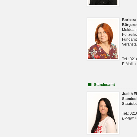
Barbara
Bürgers
Meldeam
Polizeil
Fundam
Veranst
Tel.: 02
E-Mail:
Standesamt
Judith 
Standes
Staatsb
Tel.: 02
E-Mail: