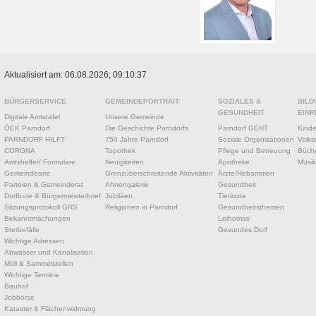
Aktualisiert am: 06.08.2026; 09:10:37
BÜRGERSERVICE
GEMEINDEPORTRAIT
SOZIALES &
BILD
GESUNDHEIT
EINR
Digitale Amtstafel
Unsere Gemeinde
ÖEK Parndorf
Die Geschichte Parndorfs
Parndorf GEHT
Kinde
PARNDORF HILFT
750 Jahre Parndorf
Soziale Organisationen
Volks
CORONA
Topothek
Pflege und Betreuung
Büche
Amtshelfer/ Formulare
Neuigkeiten
Apotheke
Musik
Gemeindeamt
Grenzüberschreitende Aktivitäten
Ärzte/Hebammen
Parteien & Gemeinderat
Ahnengalerie
Gesundheit
Dorfbote & Bürgermeisterbrief
Jubiläen
Tierärzte
Sitzungsprotokoll GRS
Religionen in Parndorf
Gesundheitsthemen
Bekanntmachungen
Leihomas
Sterbefälle
Gesundes Dorf
Wichtige Adressen
Abwasser und Kanalisation
Müll & Sammelstellen
Wichtige Termine
Bauhof
Jobbörse
Kataster & Flächenwidmung