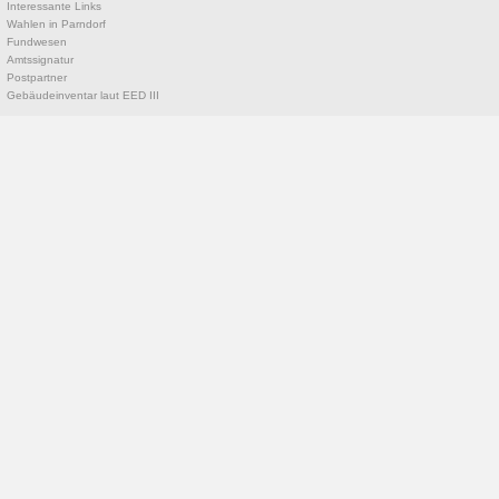
Interessante Links
Wahlen in Parndorf
Fundwesen
Amtssignatur
Postpartner
Gebäudeinventar laut EED III