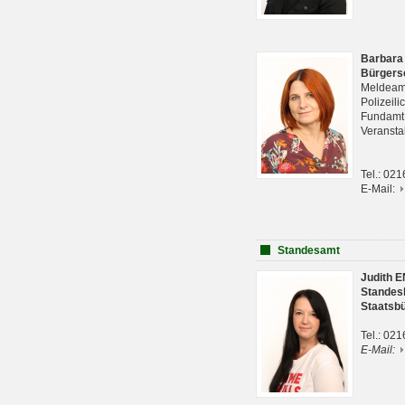
Barbara
Bürgers
Meldeam
Polizeil
Fundam
Veranst
Tel.: 02
E-Mail:
Standesamt
Judith 
Standes
Staatsb
Tel.: 02
E-Mail: