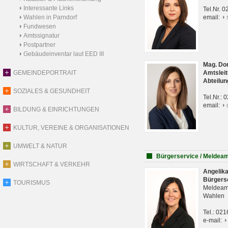
Interessante Links
Tel.Nr. 
Wahlen in Parndorf
email:
Fundwesen
Amtssignatur
Postpartner
Gebäudeinventar laut EED III
Mag. Do
GEMEINDEPORTRAIT
Amtsleit
Abteilun
SOZIALES & GESUNDHEIT
Tel.Nr.:
email:
BILDUNG & EINRICHTUNGEN
KULTUR, VEREINE & ORGANISATIONEN
UMWELT & NATUR
Bürgerservice / Meldea
WIRTSCHAFT & VERKEHR
Angelik
Bürgers
TOURISMUS
Meldeam
Wahlen
Tel.: 02
e-mail: