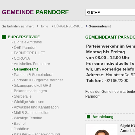
GEMEINDE
PARNDORF
Sie befinden sich hier:
Home
BÜRGERSERVICE
Gemeindeamt
GEMEINDEAMT PARND
BÜRGERSERVICE
Digitale Amtstafel
Parteienverkehr 
ÖEK Parndorf
Montag bis Freitag
PARNDORF HILFT
von 08.00 - 12.00 Uhr
CORONA
Für eine individuelle T
Amtshelfer/ Formulare
wir, um vorherige tele
Gemeindeamt
Adresse:
Hauptstraße 52
Parteien & Gemeinderat
Dorfbote & Bürgermeisterbrief
Telefon:
02166/2300
Sitzungsprotokoll GRS
Bekanntmachungen
Fotos der Gemeindemitarbeite
Sterbefälle
Parndorf.
Wichtige Adressen
Abwasser und Kanalisation
Müll & Sammelstellen
Amtsleitung
Wichtige Termine
Bauhof
Sigrid 
Jobbörse
Amtsleit
Kataster & Flächenwidmung