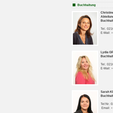
Buchhaltung
Christi
Abteilun
Buchhal
Tel.: 02
E-Mail:
Lydia G
Buchhal
Tel.: 02
E-Mail:
Sarah 
Buchhal
Tel:Nr.:
Email: