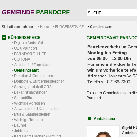
GEMEINDE
PARNDORF
Sie befinden sich hier:
Home
BÜRGERSERVICE
Gemeindeamt
GEMEINDEAMT PARND
BÜRGERSERVICE
Digitale Amtstafel
Parteienverkehr 
ÖEK Parndorf
Montag bis Freitag
PARNDORF HILFT
von 08.00 - 12.00 Uhr
CORONA
Für eine individuelle T
Amtshelfer/ Formulare
wir, um vorherige tele
Gemeindeamt
Adresse:
Hauptstraße 52
Parteien & Gemeinderat
Dorfbote & Bürgermeisterbrief
Telefon:
02166/2300
Sitzungsprotokoll GRS
Bekanntmachungen
Fotos der Gemeindemitarbeite
Sterbefälle
Parndorf.
Wichtige Adressen
Abwasser und Kanalisation
Müll & Sammelstellen
Amtsleitung
Wichtige Termine
Bauhof
Sigrid 
Jobbörse
Amtsleit
Kataster & Flächenwidmung