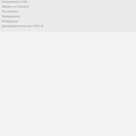
Interessante Links
Wahlen in Parndorf
Fundwesen
Amtssignatur
Postpartner
Gebäudeinventar laut EED III