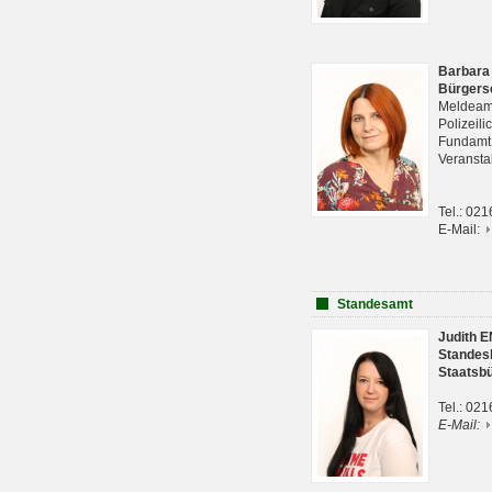
Barbara
Bürgers
Meldeam
Polizeil
Fundam
Veranst
Tel.: 02
E-Mail:
Standesamt
Judith 
Standes
Staatsb
Tel.: 02
E-Mail: