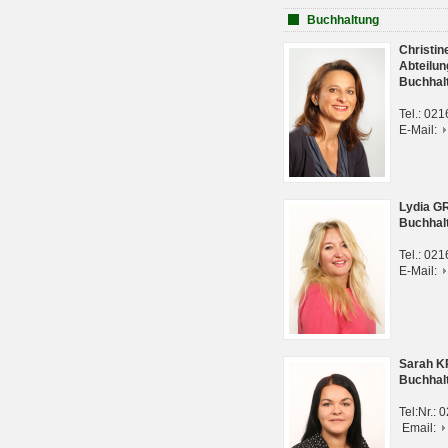
Buchhaltung
Christi
Abteilun
Buchhal
Tel.: 02
E-Mail:
Lydia G
Buchhal
Tel.: 02
E-Mail:
Sarah 
Buchhal
Tel:Nr.:
Email: