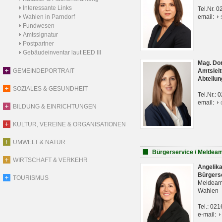
Interessante Links
Tel.Nr. 
Wahlen in Parndorf
email:
Fundwesen
Amtssignatur
Postpartner
Gebäudeinventar laut EED III
Mag. Do
GEMEINDEPORTRAIT
Amtsleit
Abteilun
SOZIALES & GESUNDHEIT
Tel.Nr.:
email:
BILDUNG & EINRICHTUNGEN
KULTUR, VEREINE & ORGANISATIONEN
UMWELT & NATUR
Bürgerservice / Meldea
WIRTSCHAFT & VERKEHR
Angelik
Bürgers
TOURISMUS
Meldeam
Wahlen
Tel.: 02
e-mail: