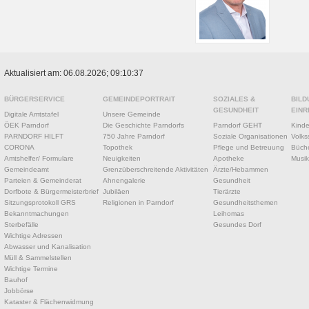
Aktualisiert am: 06.08.2026; 09:10:37
BÜRGERSERVICE
GEMEINDEPORTRAIT
SOZIALES &
BILD
GESUNDHEIT
EINR
Digitale Amtstafel
Unsere Gemeinde
ÖEK Parndorf
Die Geschichte Parndorfs
Parndorf GEHT
Kinde
PARNDORF HILFT
750 Jahre Parndorf
Soziale Organisationen
Volks
CORONA
Topothek
Pflege und Betreuung
Büche
Amtshelfer/ Formulare
Neuigkeiten
Apotheke
Musik
Gemeindeamt
Grenzüberschreitende Aktivitäten
Ärzte/Hebammen
Parteien & Gemeinderat
Ahnengalerie
Gesundheit
Dorfbote & Bürgermeisterbrief
Jubiläen
Tierärzte
Sitzungsprotokoll GRS
Religionen in Parndorf
Gesundheitsthemen
Bekanntmachungen
Leihomas
Sterbefälle
Gesundes Dorf
Wichtige Adressen
Abwasser und Kanalisation
Müll & Sammelstellen
Wichtige Termine
Bauhof
Jobbörse
Kataster & Flächenwidmung