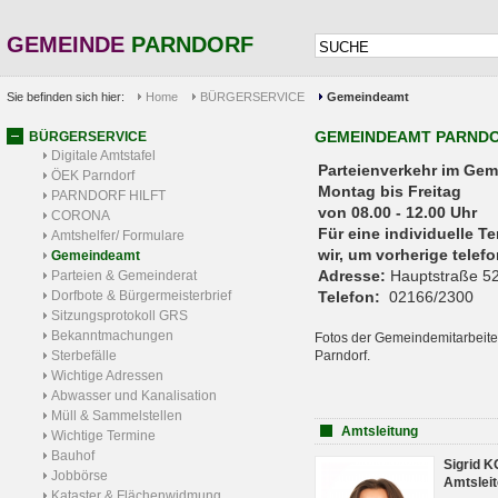
GEMEINDE
PARNDORF
Sie befinden sich hier:
Home
BÜRGERSERVICE
Gemeindeamt
GEMEINDEAMT PARND
BÜRGERSERVICE
Digitale Amtstafel
Parteienverkehr 
ÖEK Parndorf
Montag bis Freitag
PARNDORF HILFT
von 08.00 - 12.00 Uhr
CORONA
Für eine individuelle T
Amtshelfer/ Formulare
wir, um vorherige tele
Gemeindeamt
Adresse:
Hauptstraße 52
Parteien & Gemeinderat
Dorfbote & Bürgermeisterbrief
Telefon:
02166/2300
Sitzungsprotokoll GRS
Bekanntmachungen
Fotos der Gemeindemitarbeite
Sterbefälle
Parndorf.
Wichtige Adressen
Abwasser und Kanalisation
Müll & Sammelstellen
Amtsleitung
Wichtige Termine
Bauhof
Sigrid 
Jobbörse
Amtsleit
Kataster & Flächenwidmung