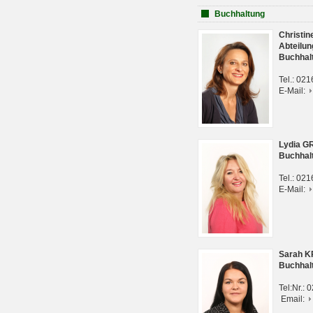
Buchhaltung
Christi
Abteilun
Buchhal
Tel.: 02
E-Mail:
Lydia G
Buchhal
Tel.: 02
E-Mail:
Sarah 
Buchhal
Tel:Nr.:
Email: