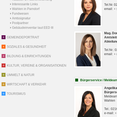
Interessante Links
Tel.Nr. 
Wahlen in Parndorf
email:
Fundwesen
Amtssignatur
Postpartner
Gebäudeinventar laut EED III
Mag. Do
GEMEINDEPORTRAIT
Amtsleit
Abteilun
SOZIALES & GESUNDHEIT
Tel.Nr.:
email:
BILDUNG & EINRICHTUNGEN
KULTUR, VEREINE & ORGANISATIONEN
UMWELT & NATUR
Bürgerservice / Meldea
WIRTSCHAFT & VERKEHR
Angelik
Bürgers
TOURISMUS
Meldeam
Wahlen
Tel.: 02
e-mail: