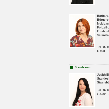
Barbara
Bürgers
Meldeam
Polizeil
Fundam
Veranst
Tel.: 02
E-Mail:
Standesamt
Judith 
Standes
Staatsb
Tel.: 02
E-Mail: