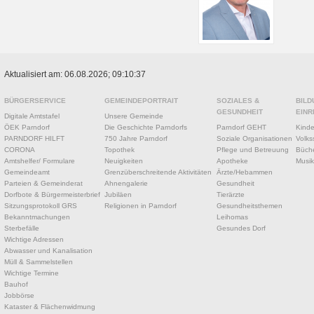
Aktualisiert am: 06.08.2026; 09:10:37
BÜRGERSERVICE
GEMEINDEPORTRAIT
SOZIALES &
BILD
GESUNDHEIT
EINR
Digitale Amtstafel
Unsere Gemeinde
ÖEK Parndorf
Die Geschichte Parndorfs
Parndorf GEHT
Kinde
PARNDORF HILFT
750 Jahre Parndorf
Soziale Organisationen
Volks
CORONA
Topothek
Pflege und Betreuung
Büche
Amtshelfer/ Formulare
Neuigkeiten
Apotheke
Musik
Gemeindeamt
Grenzüberschreitende Aktivitäten
Ärzte/Hebammen
Parteien & Gemeinderat
Ahnengalerie
Gesundheit
Dorfbote & Bürgermeisterbrief
Jubiläen
Tierärzte
Sitzungsprotokoll GRS
Religionen in Parndorf
Gesundheitsthemen
Bekanntmachungen
Leihomas
Sterbefälle
Gesundes Dorf
Wichtige Adressen
Abwasser und Kanalisation
Müll & Sammelstellen
Wichtige Termine
Bauhof
Jobbörse
Kataster & Flächenwidmung