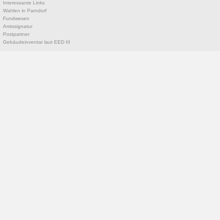
Interessante Links
Wahlen in Parndorf
Fundwesen
Amtssignatur
Postpartner
Gebäudeinventar laut EED III