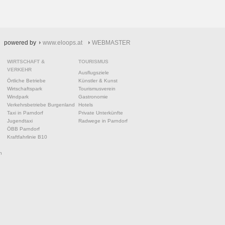
powered by
www.eloops.at
WEBMASTER
WIRTSCHAFT &
TOURISMUS
VERKEHR
Ausflugsziele
Örtliche Betriebe
Künstler & Kunst
Wirtschaftspark
Tourismusverein
Windpark
Gastronomie
Verkehrsbetriebe Burgenland
Hotels
Taxi in Parndorf
Private Unterkünfte
Jugendtaxi
Radwege in Parndorf
ÖBB Parndorf
Kraftfahrlinie B10
n