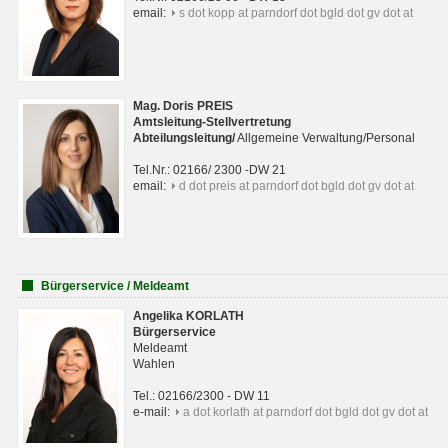
email:
s dot kopp at parndorf dot bgld dot gv dot at
Mag. Doris PREIS
Amtsleitung-Stellvertretung
Abteilungsleitun
g
/
Allgemeine Verwaltung/Personal
Tel.Nr.: 02166/ 2300 -DW 21
email:
d dot preis at parndorf dot bgld dot gv dot at
Bürgerservice / Meldeamt
Angelika KORLATH
Bürgerservice
Meldeamt
Wahlen
Tel.: 02166/2300 - DW 11
e-mail:
a dot korlath at parndorf dot bgld dot gv dot at