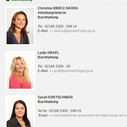
Christine BIRICZ-SKODA
Abteilungsleiterin
Buchhaltung
Tel.: 02166 2300 - DW 14
E-Mail:
c.biricz@parndorf.bgld.gv.at
Lydia GRAFL
Buchhaltung
Tel.: 02166 2300 - 20
E-Mail:
l.grafl@parndorf.bgld.gv.at
Sarah KRETSCHMAR
Buchhaltung
Tel:Nr.: 02166 2300 - DW 23
Email:
s dot kretschmar at parndorf dot bgld dot gv dot a