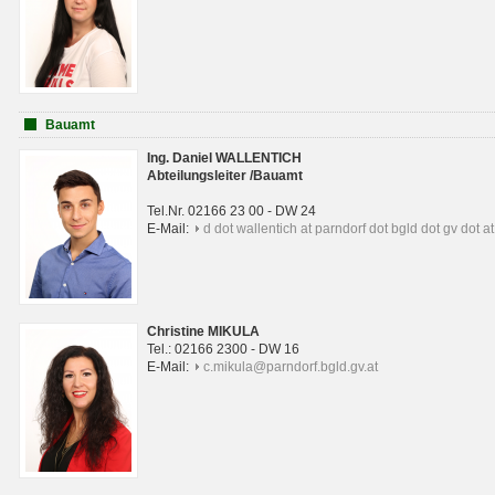
Bauamt
Ing. Daniel WALLENTICH
Abteilungsleiter /Bauamt
Tel.Nr. 02166 23 00 - DW 24
E-Mail:
d dot wallentich at parndorf dot bgld dot gv dot at
Christine MIKULA
Tel.: 02166 2300 - DW 16
E-Mail:
c.mikula@parndorf.bgld.gv.at