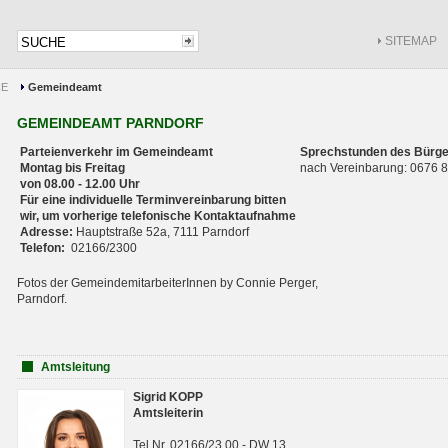
SITEMAP
CE
Gemeindeamt
GEMEINDEAMT PARNDORF
Parteienverkehr im Gemeindeamt
Sprechstunden des Bürge
Montag bis Freitag
nach Vereinbarung: 0676
von 08.00 - 12.00 Uhr
Für eine individuelle Terminvereinbarung bitten
wir, um vorherige telefonische Kontaktaufnahme
Adresse:
Hauptstraße 52a, 7111 Parndorf
Telefon:
02166/2300
Fotos der GemeindemitarbeiterInnen by Connie Perger,
Parndorf.
Amtsleitung
Sigrid KOPP
Amtsleiterin
Tel.Nr. 02166/23 00 - DW 13