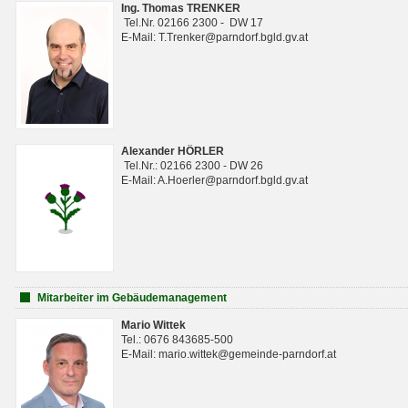
Ing. Thomas TRENKER
Tel.Nr. 02166 2300 - DW 17
E-Mail: T.Trenker@parndorf.bgld.gv.at
Alexander HÖRLER
Tel.Nr.: 02166 2300 - DW 26
E-Mail: A.Hoerler@parndorf.bgld.gv.at
Mitarbeiter im Gebäudemanagement
Mario Wittek
Tel.: 0676 843685-500
E-Mail: mario.wittek@gemeinde-parndorf.at