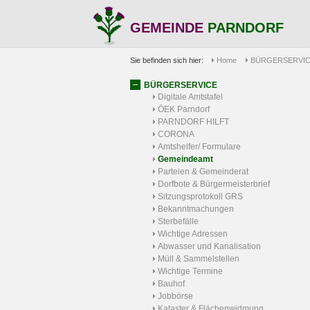
GEMEINDE
PARNDORF
Sie befinden sich hier:
Home
BÜRGERSERVI
BÜRGERSERVICE
Digitale Amtstafel
ÖEK Parndorf
PARNDORF HILFT
CORONA
Amtshelfer/ Formulare
Gemeindeamt
Parteien & Gemeinderat
Dorfbote & Bürgermeisterbrief
Sitzungsprotokoll GRS
Bekanntmachungen
Sterbefälle
Wichtige Adressen
Abwasser und Kanalisation
Müll & Sammelstellen
Wichtige Termine
Bauhof
Jobbörse
Kataster & Flächenwidmung