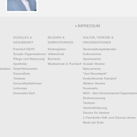
IMPRESSUM
SOZIALES &
BILDUNG &
KULTUR, VEREINE &
GESUNDHEIT
EINRICHTUNGEN
ORGANISATIONEN
s
Parndorf GEHT
Kindergärten
Veranstaltungskalender
Soziale Organisationen
Volksschule
Kulturvereine
Pflege und Betreuung
Bücherei
Sportvereine
Apotheke
Musikschule in Parndorf
Soziale Vereine
ivitäten
Ärzte/Hebammen
Naturvereine
Gesundheit
"das Wurzelwerk"
Tierärzte
Kinderfreunde Parndorf
Gesundheitsthemen
Weitere Vereine
Leihomas
Feuerwehr
Gesundes Dorf
NGO - Non-Governmental Organisatio
Dorferneuerung
Tierheim
Vereinsförderung
Service für Vereine
1.Parndorfer Grill- und Genuss Verein
Markt der Erde