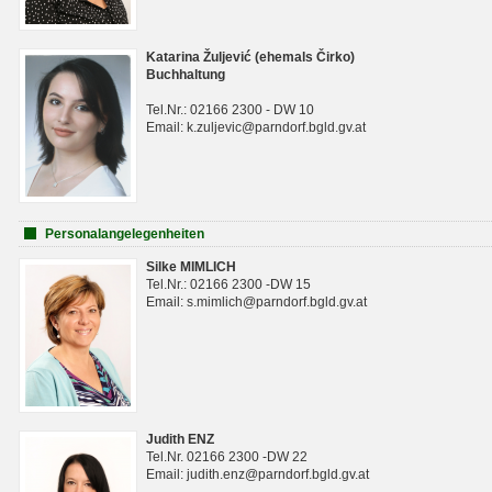
Katarina Žuljević (ehemals Čirko)
Buchhaltung
Tel.Nr.: 02166 2300 - DW 10
Email: k.zuljevic@parndorf.bgld.gv.at
Personalangelegenheiten
Silke MIMLICH
Tel.Nr.: 02166 2300 -DW 15
Email: s.mimlich@parndorf.bgld.gv.at
Judith ENZ
Tel.Nr. 02166 2300 -DW 22
Email: judith.enz@parndorf.bgld.gv.at