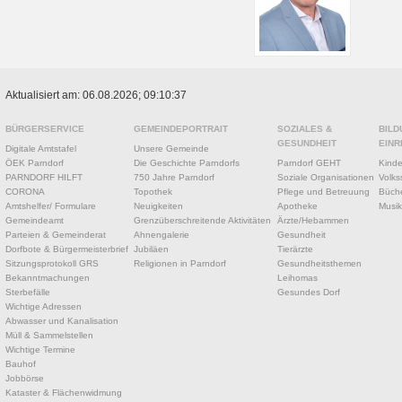
Aktualisiert am: 06.08.2026; 09:10:37
BÜRGERSERVICE
GEMEINDEPORTRAIT
SOZIALES &
BILD
GESUNDHEIT
EINR
Digitale Amtstafel
Unsere Gemeinde
ÖEK Parndorf
Die Geschichte Parndorfs
Parndorf GEHT
Kinde
PARNDORF HILFT
750 Jahre Parndorf
Soziale Organisationen
Volks
CORONA
Topothek
Pflege und Betreuung
Büche
Amtshelfer/ Formulare
Neuigkeiten
Apotheke
Musik
Gemeindeamt
Grenzüberschreitende Aktivitäten
Ärzte/Hebammen
Parteien & Gemeinderat
Ahnengalerie
Gesundheit
Dorfbote & Bürgermeisterbrief
Jubiläen
Tierärzte
Sitzungsprotokoll GRS
Religionen in Parndorf
Gesundheitsthemen
Bekanntmachungen
Leihomas
Sterbefälle
Gesundes Dorf
Wichtige Adressen
Abwasser und Kanalisation
Müll & Sammelstellen
Wichtige Termine
Bauhof
Jobbörse
Kataster & Flächenwidmung