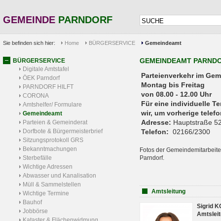
GEMEINDE
PARNDORF
Sie befinden sich hier:
Home
BÜRGERSERVICE
Gemeindeamt
GEMEINDEAMT PARND
BÜRGERSERVICE
Digitale Amtstafel
Parteienverkehr 
ÖEK Parndorf
Montag bis Freitag
PARNDORF HILFT
von 08.00 - 12.00 Uhr
CORONA
Für eine individuelle T
Amtshelfer/ Formulare
wir, um vorherige tele
Gemeindeamt
Adresse:
Hauptstraße 52
Parteien & Gemeinderat
Dorfbote & Bürgermeisterbrief
Telefon:
02166/2300
Sitzungsprotokoll GRS
Bekanntmachungen
Fotos der Gemeindemitarbeite
Sterbefälle
Parndorf.
Wichtige Adressen
Abwasser und Kanalisation
Müll & Sammelstellen
Amtsleitung
Wichtige Termine
Bauhof
Sigrid 
Jobbörse
Amtsleit
Kataster & Flächenwidmung