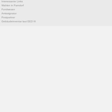
Interessante Links
Wahlen in Parndorf
Fundwesen
Amtssignatur
Postpartner
Gebäudeinventar laut EED III