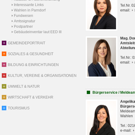
Interessante Links
Tel.Nr. 
Wahlen in Parndorf
email:
Fundwesen
Amtssignatur
Postpartner
Gebäudeinventar laut EED III
Mag. Do
GEMEINDEPORTRAIT
Amtsleit
Abteilun
SOZIALES & GESUNDHEIT
Tel.Nr.:
email:
BILDUNG & EINRICHTUNGEN
KULTUR, VEREINE & ORGANISATIONEN
UMWELT & NATUR
Bürgerservice / Meldea
WIRTSCHAFT & VERKEHR
Angelik
Bürgers
TOURISMUS
Meldeam
Wahlen
Tel.: 02
e-mail: