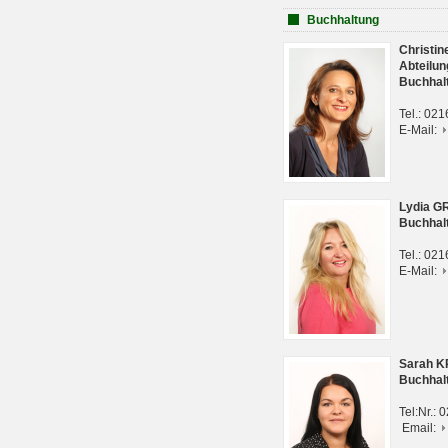
Buchhaltung
Christi
Abteilun
Buchhal
Tel.: 02
E-Mail:
Lydia G
Buchhal
Tel.: 02
E-Mail:
Sarah 
Buchhal
Tel:Nr.:
Email: