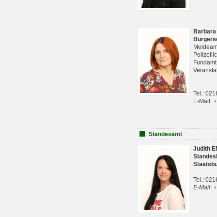
Barbara
Bürgers
Meldeam
Polizeil
Fundam
Veranst
Tel.: 02
E-Mail:
Standesamt
Judith 
Standes
Staatsb
Tel.: 02
E-Mail: