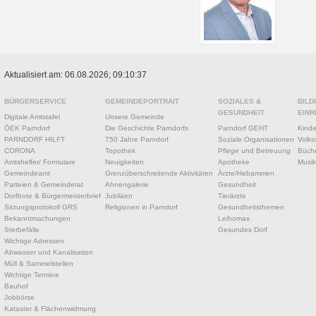
Aktualisiert am: 06.08.2026; 09:10:37
BÜRGERSERVICE
GEMEINDEPORTRAIT
SOZIALES &
BILD
GESUNDHEIT
EINR
Digitale Amtstafel
Unsere Gemeinde
ÖEK Parndorf
Die Geschichte Parndorfs
Parndorf GEHT
Kinde
PARNDORF HILFT
750 Jahre Parndorf
Soziale Organisationen
Volks
CORONA
Topothek
Pflege und Betreuung
Büche
Amtshelfer/ Formulare
Neuigkeiten
Apotheke
Musik
Gemeindeamt
Grenzüberschreitende Aktivitäten
Ärzte/Hebammen
Parteien & Gemeinderat
Ahnengalerie
Gesundheit
Dorfbote & Bürgermeisterbrief
Jubiläen
Tierärzte
Sitzungsprotokoll GRS
Religionen in Parndorf
Gesundheitsthemen
Bekanntmachungen
Leihomas
Sterbefälle
Gesundes Dorf
Wichtige Adressen
Abwasser und Kanalisation
Müll & Sammelstellen
Wichtige Termine
Bauhof
Jobbörse
Kataster & Flächenwidmung