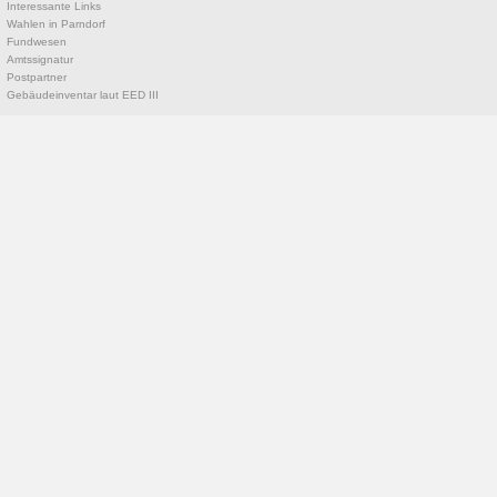
Interessante Links
Wahlen in Parndorf
Fundwesen
Amtssignatur
Postpartner
Gebäudeinventar laut EED III