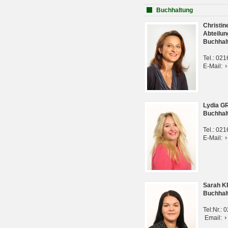
Buchhaltung
Christi
Abteilun
Buchhal
Tel.: 02
E-Mail:
Lydia G
Buchhal
Tel.: 02
E-Mail:
Sarah 
Buchhal
Tel:Nr.:
Email: