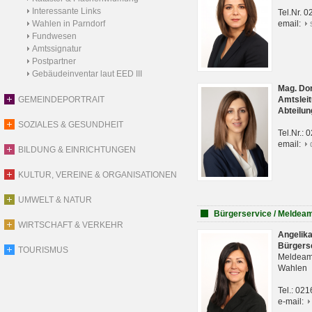
Interessante Links
Tel.Nr. 
Wahlen in Parndorf
email:
Fundwesen
Amtssignatur
Postpartner
Gebäudeinventar laut EED III
Mag. Do
GEMEINDEPORTRAIT
Amtsleit
Abteilun
SOZIALES & GESUNDHEIT
Tel.Nr.:
email:
BILDUNG & EINRICHTUNGEN
KULTUR, VEREINE & ORGANISATIONEN
UMWELT & NATUR
Bürgerservice / Meldea
WIRTSCHAFT & VERKEHR
Angelik
Bürgers
TOURISMUS
Meldeam
Wahlen
Tel.: 02
e-mail: