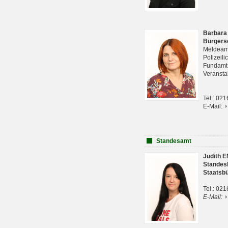
Barbara
Bürgers
Meldeam
Polizeil
Fundam
Veranst
Tel.: 02
E-Mail:
Standesamt
Judith 
Standes
Staatsb
Tel.: 02
E-Mail: