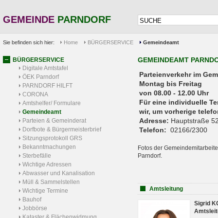
GEMEINDE
PARNDORF
Sie befinden sich hier:
Home
BÜRGERSERVICE
Gemeindeamt
GEMEINDEAMT PARND
BÜRGERSERVICE
Digitale Amtstafel
Parteienverkehr 
ÖEK Parndorf
Montag bis Freitag
PARNDORF HILFT
von 08.00 - 12.00 Uhr
CORONA
Für eine individuelle T
Amtshelfer/ Formulare
wir, um vorherige tele
Gemeindeamt
Adresse:
Hauptstraße 52
Parteien & Gemeinderat
Dorfbote & Bürgermeisterbrief
Telefon:
02166/2300
Sitzungsprotokoll GRS
Bekanntmachungen
Fotos der Gemeindemitarbeite
Sterbefälle
Parndorf.
Wichtige Adressen
Abwasser und Kanalisation
Müll & Sammelstellen
Amtsleitung
Wichtige Termine
Bauhof
Sigrid 
Jobbörse
Amtsleit
Kataster & Flächenwidmung