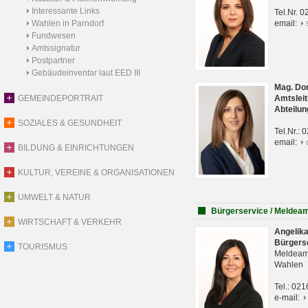
Interessante Links
Tel.Nr. 
Wahlen in Parndorf
email:
Fundwesen
Amtssignatur
Postpartner
Gebäudeinventar laut EED III
Mag. Do
GEMEINDEPORTRAIT
Amtsleit
Abteilun
SOZIALES & GESUNDHEIT
Tel.Nr.:
email:
BILDUNG & EINRICHTUNGEN
KULTUR, VEREINE & ORGANISATIONEN
UMWELT & NATUR
Bürgerservice / Meldea
WIRTSCHAFT & VERKEHR
Angelik
Bürgers
TOURISMUS
Meldeam
Wahlen
Tel.: 02
e-mail: