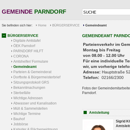
GEMEINDE
PARNDORF
Sie befinden sich hier:
Home
BÜRGERSERVICE
Gemeindeamt
GEMEINDEAMT PARND
BÜRGERSERVICE
Digitale Amtstafel
Parteienverkehr 
ÖEK Parndorf
Montag bis Freitag
PARNDORF HILFT
von 08.00 - 12.00 Uhr
CORONA
Für eine individuelle T
Amtshelfer/ Formulare
wir, um vorherige tele
Gemeindeamt
Adresse:
Hauptstraße 52
Parteien & Gemeinderat
Dorfbote & Bürgermeisterbrief
Telefon:
02166/2300
Sitzungsprotokoll GRS
Bekanntmachungen
Fotos der Gemeindemitarbeite
Sterbefälle
Parndorf.
Wichtige Adressen
Abwasser und Kanalisation
Müll & Sammelstellen
Amtsleitung
Wichtige Termine
Bauhof
Sigrid 
Jobbörse
Amtsleit
Kataster & Flächenwidmung