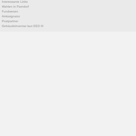
Interessante Links
Wahlen in Parndorf
Fundwesen
Amtssignatur
Postpartner
Gebäudeinventar laut EED III