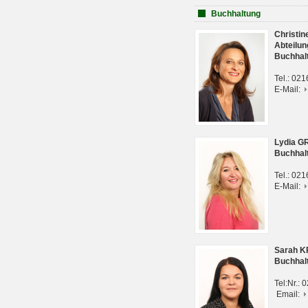
Buchhaltung
Christi
Abteilun
Buchhal
Tel.: 02
E-Mail:
Lydia G
Buchhal
Tel.: 02
E-Mail:
Sarah 
Buchhal
Tel:Nr.:
Email: