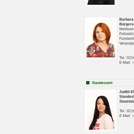
Barbara
Bürgers
Meldeam
Polizeil
Fundam
Veranst
Tel.: 02
E-Mail:
Standesamt
Judith 
Standes
Staatsb
Tel.: 02
E-Mail: