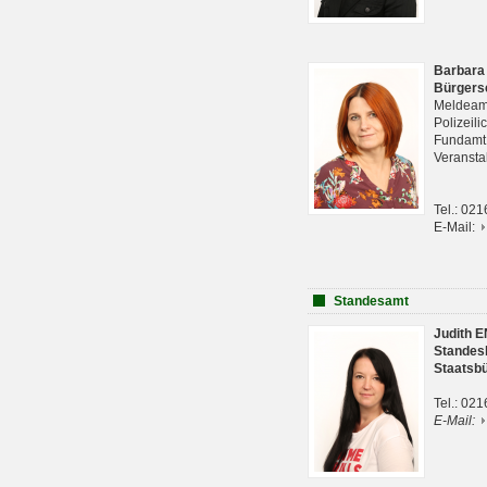
Barbara
Bürgers
Meldeam
Polizeil
Fundam
Veranst
Tel.: 02
E-Mail:
Standesamt
Judith 
Standes
Staatsb
Tel.: 02
E-Mail: