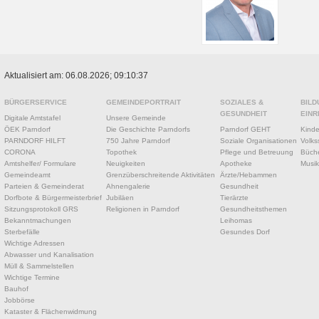
Aktualisiert am: 06.08.2026; 09:10:37
BÜRGERSERVICE
GEMEINDEPORTRAIT
SOZIALES &
BILD
GESUNDHEIT
EINR
Digitale Amtstafel
Unsere Gemeinde
ÖEK Parndorf
Die Geschichte Parndorfs
Parndorf GEHT
Kinde
PARNDORF HILFT
750 Jahre Parndorf
Soziale Organisationen
Volks
CORONA
Topothek
Pflege und Betreuung
Büche
Amtshelfer/ Formulare
Neuigkeiten
Apotheke
Musik
Gemeindeamt
Grenzüberschreitende Aktivitäten
Ärzte/Hebammen
Parteien & Gemeinderat
Ahnengalerie
Gesundheit
Dorfbote & Bürgermeisterbrief
Jubiläen
Tierärzte
Sitzungsprotokoll GRS
Religionen in Parndorf
Gesundheitsthemen
Bekanntmachungen
Leihomas
Sterbefälle
Gesundes Dorf
Wichtige Adressen
Abwasser und Kanalisation
Müll & Sammelstellen
Wichtige Termine
Bauhof
Jobbörse
Kataster & Flächenwidmung