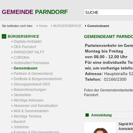
GEMEINDE
PARNDORF
Sie befinden sich hier:
Home
BÜRGERSERVICE
Gemeindeamt
GEMEINDEAMT PARND
BÜRGERSERVICE
Digitale Amtstafel
Parteienverkehr 
ÖEK Parndorf
Montag bis Freitag
PARNDORF HILFT
von 08.00 - 12.00 Uhr
CORONA
Für eine individuelle T
Amtshelfer/ Formulare
wir, um vorherige tele
Gemeindeamt
Adresse:
Hauptstraße 52
Parteien & Gemeinderat
Dorfbote & Bürgermeisterbrief
Telefon:
02166/2300
Sitzungsprotokoll GRS
Bekanntmachungen
Fotos der Gemeindemitarbeite
Sterbefälle
Parndorf.
Wichtige Adressen
Abwasser und Kanalisation
Müll & Sammelstellen
Amtsleitung
Wichtige Termine
Bauhof
Sigrid 
Jobbörse
Amtsleit
Kataster & Flächenwidmung