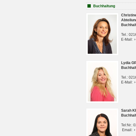
Buchhaltung
Christi
Abteilun
Buchhal
Tel.: 02
E-Mail:
Lydia G
Buchhal
Tel.: 02
E-Mail:
Sarah 
Buchhal
Tel:Nr.:
Email: