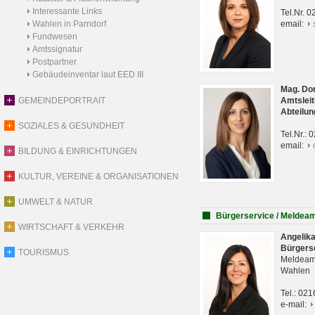
Interessante Links
Tel.Nr. 
Wahlen in Parndorf
email:
Fundwesen
Amtssignatur
Postpartner
Gebäudeinventar laut EED III
Mag. Do
GEMEINDEPORTRAIT
Amtsleit
Abteilun
SOZIALES & GESUNDHEIT
Tel.Nr.:
email:
BILDUNG & EINRICHTUNGEN
KULTUR, VEREINE & ORGANISATIONEN
UMWELT & NATUR
Bürgerservice / Meldea
WIRTSCHAFT & VERKEHR
Angelik
Bürgers
TOURISMUS
Meldeam
Wahlen
Tel.: 02
e-mail: