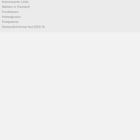
Interessante Links
Wahlen in Parndorf
Fundwesen
Amtssignatur
Postpartner
Gebäudeinventar laut EED III