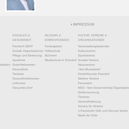
IMPRESSUM
SOZIALES &
BILDUNG &
KULTUR, VEREINE &
GESUNDHEIT
EINRICHTUNGEN
ORGANISATIONEN
s
Parndorf GEHT
Kindergärten
Veranstaltungskalender
Soziale Organisationen
Volksschule
Kulturvereine
Pflege und Betreuung
Bücherei
Sportvereine
Apotheke
Musikschule in Parndorf
Soziale Vereine
ivitäten
Ärzte/Hebammen
Naturvereine
Gesundheit
"das Wurzelwerk"
Tierärzte
Kinderfreunde Parndorf
Gesundheitsthemen
Weitere Vereine
Leihomas
Feuerwehr
Gesundes Dorf
NGO - Non-Governmental Organisatio
Dorferneuerung
Tierheim
Vereinsförderung
Service für Vereine
1.Parndorfer Grill- und Genuss Verein
Markt der Erde