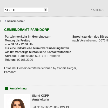
SITEMAP
CE
Gemeindeamt
GEMEINDEAMT PARNDORF
Parteienverkehr im Gemeindeamt
Sprechstunden des Bürge
Montag bis Freitag
nach Vereinbarung: 0676
von 08.00 - 12.00 Uhr
Für eine individuelle Terminvereinbarung bitten
wir, um vorherige telefonische Kontaktaufnahme
Adresse:
Hauptstraße 52a, 7111 Parndorf
Telefon:
02166/2300
Fotos der GemeindemitarbeiterInnen by Connie Perger,
Parndorf.
Amtsleitung
Sigrid KOPP
Amtsleiterin
Tel.Nr. 02166/23 00 - DW 13