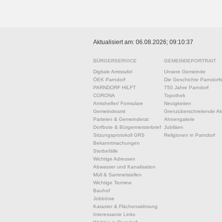
Aktualisiert am: 06.08.2026; 09:10:37
BÜRGERSERVICE
GEMEINDEPORTRAIT
Digitale Amtstafel
Unsere Gemeinde
ÖEK Parndorf
Die Geschichte Parndorf
PARNDORF HILFT
750 Jahre Parndorf
CORONA
Topothek
Amtshelfer/ Formulare
Neuigkeiten
Gemeindeamt
Grenzüberschreitende Akt
Parteien & Gemeinderat
Ahnengalerie
Dorfbote & Bürgermeisterbrief
Jubiläen
Sitzungsprotokoll GRS
Religionen in Parndorf
Bekanntmachungen
Sterbefälle
Wichtige Adressen
Abwasser und Kanalisation
Müll & Sammelstellen
Wichtige Termine
Bauhof
Jobbörse
Kataster & Flächenwidmung
Interessante Links