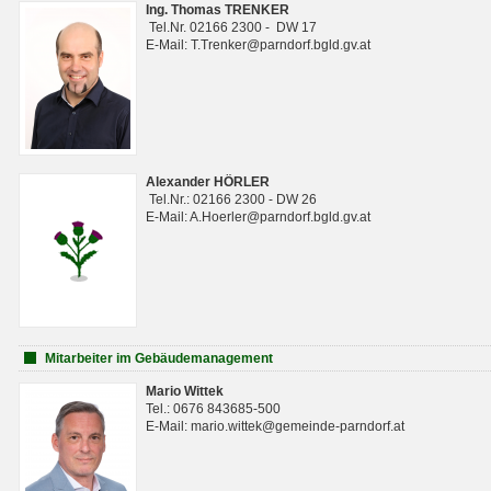
Ing. Thomas TRENKER
Tel.Nr. 02166 2300 - DW 17
E-Mail: T.Trenker@parndorf.bgld.gv.at
Alexander HÖRLER
Tel.Nr.: 02166 2300 - DW 26
E-Mail: A.Hoerler@parndorf.bgld.gv.at
Mitarbeiter im Gebäudemanagement
Mario Wittek
Tel.: 0676 843685-500
E-Mail: mario.wittek@gemeinde-parndorf.at