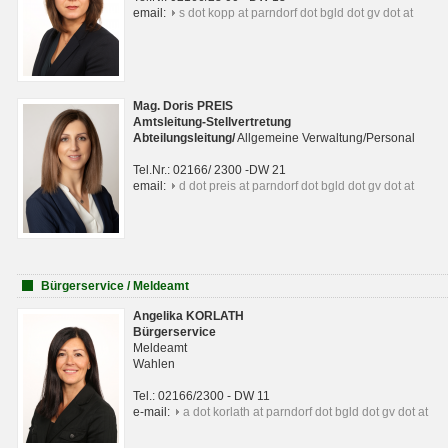
email:
s dot kopp at parndorf dot bgld dot gv dot at
Mag. Doris PREIS
Amtsleitung-Stellvertretung
Abteilungsleitun
g
/
Allgemeine Verwaltung/Personal
Tel.Nr.: 02166/ 2300 -DW 21
email:
d dot preis at parndorf dot bgld dot gv dot at
Bürgerservice / Meldeamt
Angelika KORLATH
Bürgerservice
Meldeamt
Wahlen
Tel.: 02166/2300 - DW 11
e-mail:
a dot korlath at parndorf dot bgld dot gv dot at