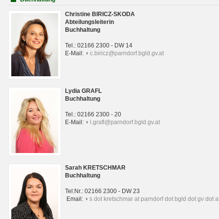
Christine BIRICZ-SKODA
Abteilungsleiterin
Buchhaltung
Tel.: 02166 2300 - DW 14
E-Mail:
c.biricz@parndorf.bgld.gv.at
Lydia GRAFL
Buchhaltung
Tel.: 02166 2300 - 20
E-Mail:
l.grafl@parndorf.bgld.gv.at
Sarah KRETSCHMAR
Buchhaltung
Tel:Nr.: 02166 2300 - DW 23
Email:
s dot kretschmar at parndorf dot bgld dot gv dot a