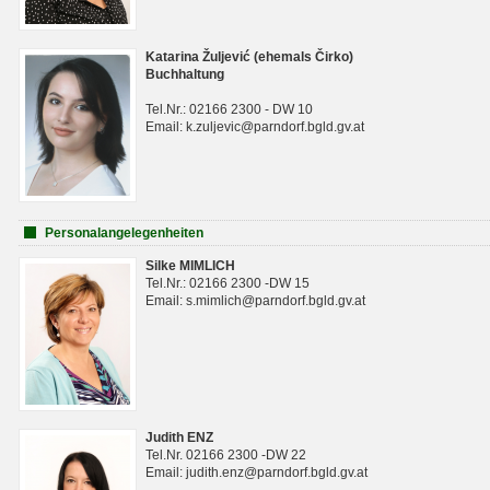
Katarina Žuljević (ehemals Čirko)
Buchhaltung
Tel.Nr.: 02166 2300 - DW 10
Email: k.zuljevic@parndorf.bgld.gv.at
Personalangelegenheiten
Silke MIMLICH
Tel.Nr.: 02166 2300 -DW 15
Email: s.mimlich@parndorf.bgld.gv.at
Judith ENZ
Tel.Nr. 02166 2300 -DW 22
Email: judith.enz@parndorf.bgld.gv.at