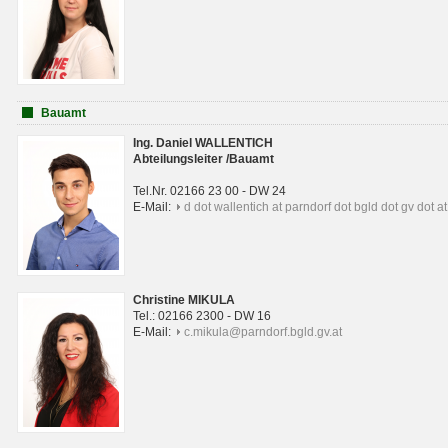
Bauamt
Ing. Daniel WALLENTICH
Abteilungsleiter /Bauamt
Tel.Nr. 02166 23 00 - DW 24
E-Mail:
d dot wallentich at parndorf dot bgld dot gv dot at
Christine MIKULA
Tel.: 02166 2300 - DW 16
E-Mail:
c.mikula@parndorf.bgld.gv.at