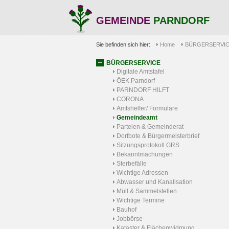
GEMEINDE
PARNDORF
Sie befinden sich hier:
Home
BÜRGERSERVI
BÜRGERSERVICE
Digitale Amtstafel
ÖEK Parndorf
PARNDORF HILFT
CORONA
Amtshelfer/ Formulare
Gemeindeamt
Parteien & Gemeinderat
Dorfbote & Bürgermeisterbrief
Sitzungsprotokoll GRS
Bekanntmachungen
Sterbefälle
Wichtige Adressen
Abwasser und Kanalisation
Müll & Sammelstellen
Wichtige Termine
Bauhof
Jobbörse
Kataster & Flächenwidmung