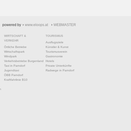
powered by
www.eloops.at
WEBMASTER
WIRTSCHAFT &
TOURISMUS
VERKEHR
Ausflugsziele
Örtliche Betriebe
Künstler & Kunst
Wirtschaftspark
Tourismusverein
Windpark
Gastronomie
Verkehrsbetriebe Burgenland
Hotels
Taxi in Parndorf
Private Unterkünfte
Jugendtaxi
Radwege in Parndorf
ÖBB Parndorf
Kraftfahrlinie B10
n