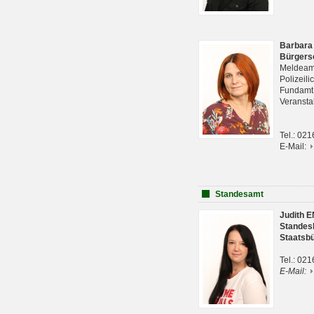
Barbara
Bürgers
Meldeam
Polizeil
Fundam
Veranst
Tel.: 02
E-Mail:
Standesamt
Judith 
Standes
Staatsb
Tel.: 02
E-Mail: