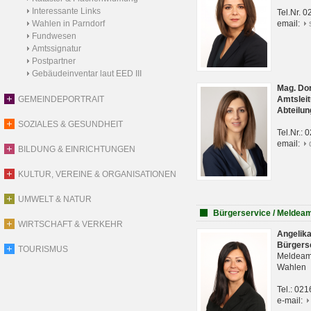
Interessante Links
Tel.Nr. 
Wahlen in Parndorf
email:
Fundwesen
Amtssignatur
Postpartner
Gebäudeinventar laut EED III
Mag. Do
GEMEINDEPORTRAIT
Amtsleit
Abteilun
SOZIALES & GESUNDHEIT
Tel.Nr.:
email:
BILDUNG & EINRICHTUNGEN
KULTUR, VEREINE & ORGANISATIONEN
UMWELT & NATUR
Bürgerservice / Meldea
WIRTSCHAFT & VERKEHR
Angelik
Bürgers
TOURISMUS
Meldeam
Wahlen
Tel.: 02
e-mail: