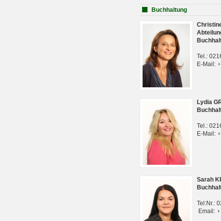
Buchhaltung
Christi
Abteilun
Buchhal
Tel.: 02
E-Mail:
Lydia G
Buchhal
Tel.: 02
E-Mail:
Sarah 
Buchhal
Tel:Nr.:
Email: