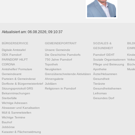
Aktualisiert am: 06.08.2026; 09:10:37
BÜRGERSERVICE
GEMEINDEPORTRAIT
SOZIALES &
BILD
GESUNDHEIT
EINR
Digitale Amtstafel
Unsere Gemeinde
ÖEK Parndorf
Die Geschichte Parndorfs
Parndorf GEHT
Kinde
PARNDORF HILFT
750 Jahre Parndorf
Soziale Organisationen
Volks
CORONA
Topothek
Pflege und Betreuung
Büche
Amtshelfer/ Formulare
Neuigkeiten
Apotheke
Musik
Gemeindeamt
Grenzüberschreitende Aktivitäten
Ärzte/Hebammen
Parteien & Gemeinderat
Ahnengalerie
Gesundheit
Dorfbote & Bürgermeisterbrief
Jubiläen
Tierärzte
Sitzungsprotokoll GRS
Religionen in Parndorf
Gesundheitsthemen
Bekanntmachungen
Leihomas
Sterbefälle
Gesundes Dorf
Wichtige Adressen
Abwasser und Kanalisation
Müll & Sammelstellen
Wichtige Termine
Bauhof
Jobbörse
Kataster & Flächenwidmung