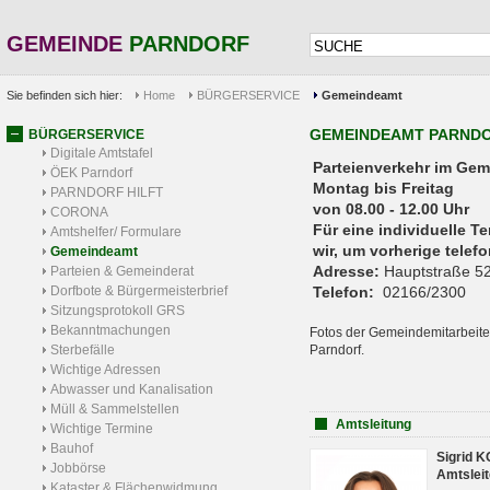
GEMEINDE
PARNDORF
Sie befinden sich hier:
Home
BÜRGERSERVICE
Gemeindeamt
GEMEINDEAMT PARND
BÜRGERSERVICE
Digitale Amtstafel
Parteienverkehr 
ÖEK Parndorf
Montag bis Freitag
PARNDORF HILFT
von 08.00 - 12.00 Uhr
CORONA
Für eine individuelle T
Amtshelfer/ Formulare
wir, um vorherige tele
Gemeindeamt
Adresse:
Hauptstraße 52
Parteien & Gemeinderat
Dorfbote & Bürgermeisterbrief
Telefon:
02166/2300
Sitzungsprotokoll GRS
Bekanntmachungen
Fotos der Gemeindemitarbeite
Sterbefälle
Parndorf.
Wichtige Adressen
Abwasser und Kanalisation
Müll & Sammelstellen
Amtsleitung
Wichtige Termine
Bauhof
Sigrid 
Jobbörse
Amtsleit
Kataster & Flächenwidmung