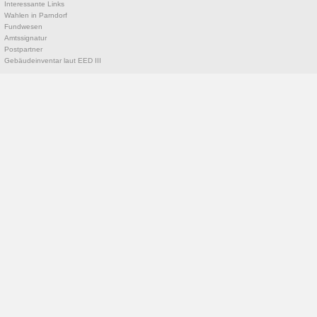
Interessante Links
Wahlen in Parndorf
Fundwesen
Amtssignatur
Postpartner
Gebäudeinventar laut EED III