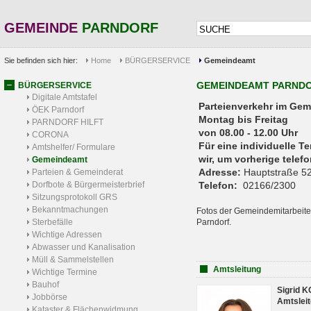
GEMEINDE
PARNDORF
Sie befinden sich hier:
Home
BÜRGERSERVICE
Gemeindeamt
GEMEINDEAMT PARND
BÜRGERSERVICE
Digitale Amtstafel
Parteienverkehr 
ÖEK Parndorf
Montag bis Freitag
PARNDORF HILFT
von 08.00 - 12.00 Uhr
CORONA
Für eine individuelle T
Amtshelfer/ Formulare
wir, um vorherige tele
Gemeindeamt
Adresse:
Hauptstraße 52
Parteien & Gemeinderat
Dorfbote & Bürgermeisterbrief
Telefon:
02166/2300
Sitzungsprotokoll GRS
Bekanntmachungen
Fotos der Gemeindemitarbeite
Sterbefälle
Parndorf.
Wichtige Adressen
Abwasser und Kanalisation
Müll & Sammelstellen
Amtsleitung
Wichtige Termine
Bauhof
Sigrid 
Jobbörse
Amtsleit
Kataster & Flächenwidmung