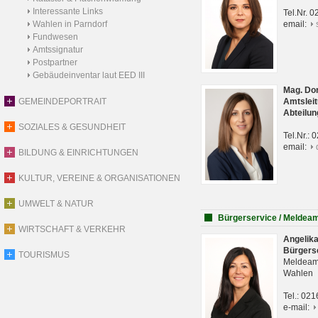
Interessante Links
Tel.Nr. 
Wahlen in Parndorf
email:
Fundwesen
Amtssignatur
Postpartner
Gebäudeinventar laut EED III
Mag. Do
GEMEINDEPORTRAIT
Amtsleit
Abteilun
SOZIALES & GESUNDHEIT
Tel.Nr.:
email:
BILDUNG & EINRICHTUNGEN
KULTUR, VEREINE & ORGANISATIONEN
UMWELT & NATUR
Bürgerservice / Meldea
WIRTSCHAFT & VERKEHR
Angelik
Bürgers
TOURISMUS
Meldeam
Wahlen
Tel.: 02
e-mail: