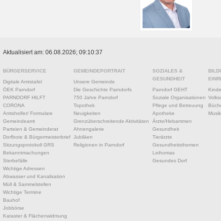
Aktualisiert am: 06.08.2026; 09:10:37
BÜRGERSERVICE
GEMEINDEPORTRAIT
SOZIALES &
BILD
GESUNDHEIT
EINR
Digitale Amtstafel
Unsere Gemeinde
ÖEK Parndorf
Die Geschichte Parndorfs
Parndorf GEHT
Kinde
PARNDORF HILFT
750 Jahre Parndorf
Soziale Organisationen
Volks
CORONA
Topothek
Pflege und Betreuung
Büche
Amtshelfer/ Formulare
Neuigkeiten
Apotheke
Musik
Gemeindeamt
Grenzüberschreitende Aktivitäten
Ärzte/Hebammen
Parteien & Gemeinderat
Ahnengalerie
Gesundheit
Dorfbote & Bürgermeisterbrief
Jubiläen
Tierärzte
Sitzungsprotokoll GRS
Religionen in Parndorf
Gesundheitsthemen
Bekanntmachungen
Leihomas
Sterbefälle
Gesundes Dorf
Wichtige Adressen
Abwasser und Kanalisation
Müll & Sammelstellen
Wichtige Termine
Bauhof
Jobbörse
Kataster & Flächenwidmung