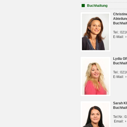
Buchhaltung
Christi
Abteilun
Buchhal
Tel.: 02
E-Mail:
Lydia G
Buchhal
Tel.: 02
E-Mail:
Sarah 
Buchhal
Tel:Nr.:
Email: