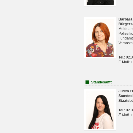
Barbara
Bürgers
Meldeam
Polizeil
Fundam
Veranst
Tel.: 02
E-Mail:
Standesamt
Judith 
Standes
Staatsb
Tel.: 02
E-Mail: