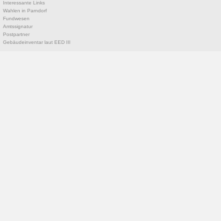
Interessante Links
Wahlen in Parndorf
Fundwesen
Amtssignatur
Postpartner
Gebäudeinventar laut EED III