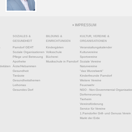
IMPRESSUM
SOZIALES &
BILDUNG &
KULTUR, VEREINE &
GESUNDHEIT
EINRICHTUNGEN
ORGANISATIONEN
s
Parndorf GEHT
Kindergärten
Veranstaltungskalender
Soziale Organisationen
Volksschule
Kulturvereine
Pflege und Betreuung
Bücherei
Sportvereine
Apotheke
Musikschule in Parndorf
Soziale Vereine
ivitäten
Ärzte/Hebammen
Naturvereine
Gesundheit
"das Wurzelwerk"
Tierärzte
Kinderfreunde Parndorf
Gesundheitsthemen
Weitere Vereine
Leihomas
Feuerwehr
Gesundes Dorf
NGO - Non-Governmental Organisatio
Dorferneuerung
Tierheim
Vereinsförderung
Service für Vereine
1.Parndorfer Grill- und Genuss Verein
Markt der Erde