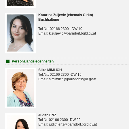
Katarina Žuljević (ehemals Čirko)
Buchhaltung
Tel.Nr.: 02166 2300 - DW 10
Email: k.zuljevic@parndorf.bgld.gv.at
Personalangelegenheiten
Silke MIMLICH
Tel.Nr.: 02166 2300 -DW 15
Email: s.mimlich@parndorf.bgld.gv.at
Judith ENZ
Tel.Nr. 02166 2300 -DW 22
Email: judith.enz@parndorf.bgld.gv.at