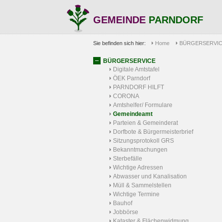
GEMEINDE
PARNDORF
Sie befinden sich hier:
Home
BÜRGERSERVI
BÜRGERSERVICE
Digitale Amtstafel
ÖEK Parndorf
PARNDORF HILFT
CORONA
Amtshelfer/ Formulare
Gemeindeamt
Parteien & Gemeinderat
Dorfbote & Bürgermeisterbrief
Sitzungsprotokoll GRS
Bekanntmachungen
Sterbefälle
Wichtige Adressen
Abwasser und Kanalisation
Müll & Sammelstellen
Wichtige Termine
Bauhof
Jobbörse
Kataster & Flächenwidmung