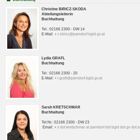
Christine BIRICZ-SKODA
Abteilungsleiterin
Buchhaltung
Tel.: 02166 2300 - DW 14
E-Mail:
c.biricz@parndorf.bgld.gv.at
Lydia GRAFL
Buchhaltung
Tel.: 02166 2300 - 20
E-Mail:
l.grafl@parndorf.bgld.gv.at
Sarah KRETSCHMAR
Buchhaltung
Tel:Nr.: 02166 2300 - DW 23
Email:
s dot kretschmar at parndorf dot bgld dot gv dot a