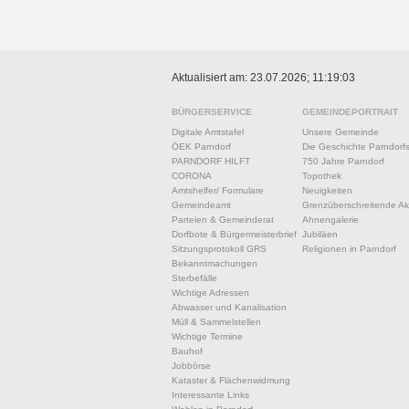
Aktualisiert am: 23.07.2026; 11:19:03
BÜRGERSERVICE
GEMEINDEPORTRAIT
Digitale Amtstafel
Unsere Gemeinde
ÖEK Parndorf
Die Geschichte Parndorf
PARNDORF HILFT
750 Jahre Parndorf
CORONA
Topothek
Amtshelfer/ Formulare
Neuigkeiten
Gemeindeamt
Grenzüberschreitende Akt
Parteien & Gemeinderat
Ahnengalerie
Dorfbote & Bürgermeisterbrief
Jubiläen
Sitzungsprotokoll GRS
Religionen in Parndorf
Bekanntmachungen
Sterbefälle
Wichtige Adressen
Abwasser und Kanalisation
Müll & Sammelstellen
Wichtige Termine
Bauhof
Jobbörse
Kataster & Flächenwidmung
Interessante Links