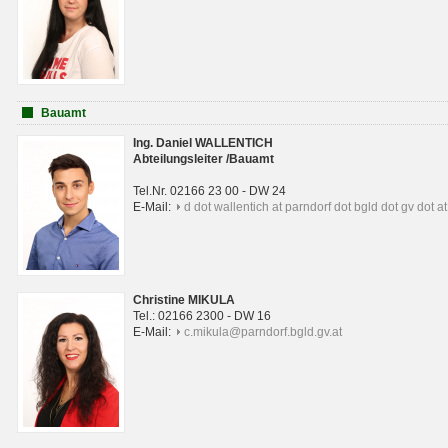
Bauamt
Ing. Daniel WALLENTICH
Abteilungsleiter /Bauamt
Tel.Nr. 02166 23 00 - DW 24
E-Mail:
d dot wallentich at parndorf dot bgld dot gv dot at
Christine MIKULA
Tel.: 02166 2300 - DW 16
E-Mail:
c.mikula@parndorf.bgld.gv.at