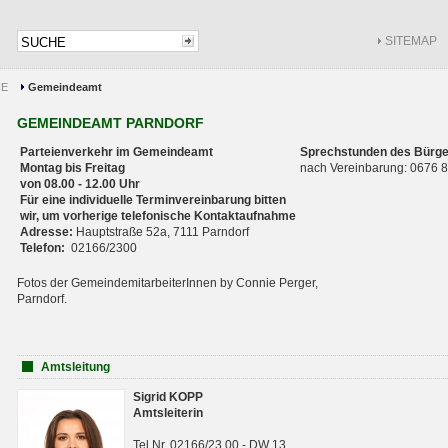
SITEMAP
CE
Gemeindeamt
GEMEINDEAMT PARNDORF
Parteienverkehr im Gemeindeamt
Sprechstunden des Bürge
Montag bis Freitag
nach Vereinbarung: 0676
von 08.00 - 12.00 Uhr
Für eine individuelle Terminvereinbarung bitten
wir, um vorherige telefonische Kontaktaufnahme
Adresse:
Hauptstraße 52a, 7111 Parndorf
Telefon:
02166/2300
Fotos der GemeindemitarbeiterInnen by Connie Perger,
Parndorf.
Amtsleitung
Sigrid KOPP
Amtsleiterin
Tel.Nr. 02166/23 00 - DW 13