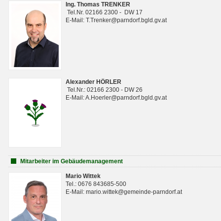
Ing. Thomas TRENKER
Tel.Nr. 02166 2300 - DW 17
E-Mail: T.Trenker@parndorf.bgld.gv.at
Alexander HÖRLER
Tel.Nr.: 02166 2300 - DW 26
E-Mail: A.Hoerler@parndorf.bgld.gv.at
Mitarbeiter im Gebäudemanagement
Mario Wittek
Tel.: 0676 843685-500
E-Mail: mario.wittek@gemeinde-parndorf.at