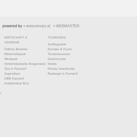
powered by
www.eloops.at
WEBMASTER
WIRTSCHAFT &
TOURISMUS
VERKEHR
Ausflugsziele
Örtliche Betriebe
Künstler & Kunst
Wirtschaftspark
Tourismusverein
Windpark
Gastronomie
Verkehrsbetriebe Burgenland
Hotels
Taxi in Parndorf
Private Unterkünfte
Jugendtaxi
Radwege in Parndorf
ÖBB Parndorf
Kraftfahrlinie B10
n