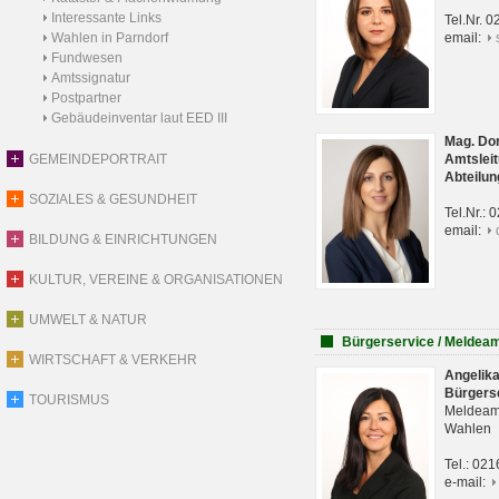
Interessante Links
Tel.Nr. 
Wahlen in Parndorf
email:
Fundwesen
Amtssignatur
Postpartner
Gebäudeinventar laut EED III
Mag. Do
GEMEINDEPORTRAIT
Amtsleit
Abteilun
SOZIALES & GESUNDHEIT
Tel.Nr.:
email:
BILDUNG & EINRICHTUNGEN
KULTUR, VEREINE & ORGANISATIONEN
UMWELT & NATUR
Bürgerservice / Meldea
WIRTSCHAFT & VERKEHR
Angelik
Bürgers
TOURISMUS
Meldeam
Wahlen
Tel.: 02
e-mail: