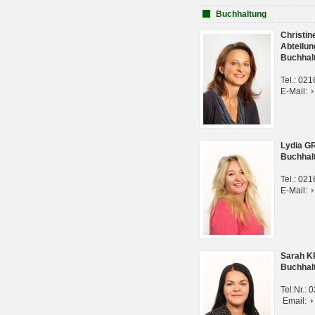
Buchhaltung
Christi
Abteilun
Buchhal
Tel.: 02
E-Mail:
Lydia G
Buchhal
Tel.: 02
E-Mail:
Sarah 
Buchhal
Tel:Nr.:
Email: