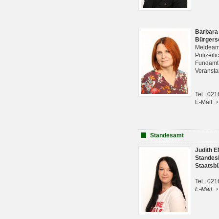
Barbara
Bürgers
Meldeam
Polizeil
Fundam
Veranst
Tel.: 02
E-Mail:
Standesamt
Judith 
Standes
Staatsb
Tel.: 02
E-Mail: