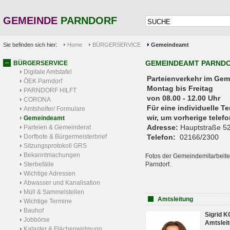
GEMEINDE
PARNDORF
Sie befinden sich hier:
Home
BÜRGERSERVICE
Gemeindeamt
GEMEINDEAMT PARND
BÜRGERSERVICE
Digitale Amtstafel
Parteienverkehr 
ÖEK Parndorf
Montag bis Freitag
PARNDORF HILFT
von 08.00 - 12.00 Uhr
CORONA
Für eine individuelle T
Amtshelfer/ Formulare
wir, um vorherige tele
Gemeindeamt
Adresse:
Hauptstraße 52
Parteien & Gemeinderat
Dorfbote & Bürgermeisterbrief
Telefon:
02166/2300
Sitzungsprotokoll GRS
Bekanntmachungen
Fotos der Gemeindemitarbeite
Sterbefälle
Parndorf.
Wichtige Adressen
Abwasser und Kanalisation
Müll & Sammelstellen
Amtsleitung
Wichtige Termine
Bauhof
Sigrid 
Jobbörse
Amtsleit
Kataster & Flächenwidmung