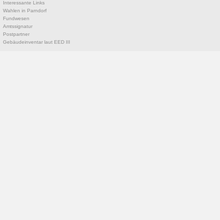
Interessante Links
Wahlen in Parndorf
Fundwesen
Amtssignatur
Postpartner
Gebäudeinventar laut EED III