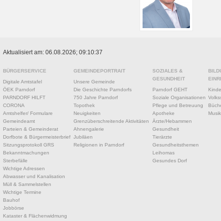
Aktualisiert am: 06.08.2026; 09:10:37
BÜRGERSERVICE
GEMEINDEPORTRAIT
SOZIALES &
BILD
GESUNDHEIT
EINR
Digitale Amtstafel
Unsere Gemeinde
ÖEK Parndorf
Die Geschichte Parndorfs
Parndorf GEHT
Kinde
PARNDORF HILFT
750 Jahre Parndorf
Soziale Organisationen
Volks
CORONA
Topothek
Pflege und Betreuung
Büche
Amtshelfer/ Formulare
Neuigkeiten
Apotheke
Musik
Gemeindeamt
Grenzüberschreitende Aktivitäten
Ärzte/Hebammen
Parteien & Gemeinderat
Ahnengalerie
Gesundheit
Dorfbote & Bürgermeisterbrief
Jubiläen
Tierärzte
Sitzungsprotokoll GRS
Religionen in Parndorf
Gesundheitsthemen
Bekanntmachungen
Leihomas
Sterbefälle
Gesundes Dorf
Wichtige Adressen
Abwasser und Kanalisation
Müll & Sammelstellen
Wichtige Termine
Bauhof
Jobbörse
Kataster & Flächenwidmung