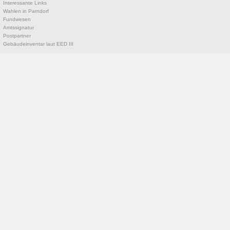
Interessante Links
Wahlen in Parndorf
Fundwesen
Amtssignatur
Postpartner
Gebäudeinventar laut EED III