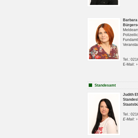
Barbara
Bürgers
Meldeam
Polizeil
Fundam
Veranst
Tel.: 02
E-Mail:
Standesamt
Judith 
Standes
Staatsb
Tel.: 02
E-Mail: