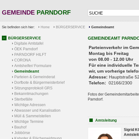
GEMEINDE
PARNDORF
Sie befinden sich hier:
Home
BÜRGERSERVICE
Gemeindeamt
GEMEINDEAMT PARND
BÜRGERSERVICE
Digitale Amtstafel
Parteienverkehr 
ÖEK Parndorf
Montag bis Freitag
PARNDORF HILFT
von 08.00 - 12.00 Uhr
CORONA
Für eine individuelle T
Amtshelfer/ Formulare
wir, um vorherige tele
Gemeindeamt
Adresse:
Hauptstraße 52
Parteien & Gemeinderat
Dorfbote & Bürgermeisterbrief
Telefon:
02166/2300
Sitzungsprotokoll GRS
Bekanntmachungen
Fotos der Gemeindemitarbeite
Sterbefälle
Parndorf.
Wichtige Adressen
Abwasser und Kanalisation
Müll & Sammelstellen
Amtsleitung
Wichtige Termine
Bauhof
Sigrid 
Jobbörse
Amtsleit
Kataster & Flächenwidmung