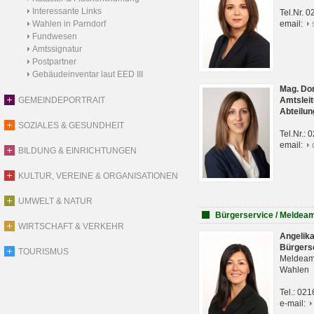
Interessante Links
Tel.Nr. 
Wahlen in Parndorf
email:
Fundwesen
Amtssignatur
Postpartner
Gebäudeinventar laut EED III
Mag. Do
GEMEINDEPORTRAIT
Amtsleit
Abteilun
SOZIALES & GESUNDHEIT
Tel.Nr.:
email:
BILDUNG & EINRICHTUNGEN
KULTUR, VEREINE & ORGANISATIONEN
UMWELT & NATUR
Bürgerservice / Meldea
WIRTSCHAFT & VERKEHR
Angelik
Bürgers
TOURISMUS
Meldeam
Wahlen
Tel.: 02
e-mail: