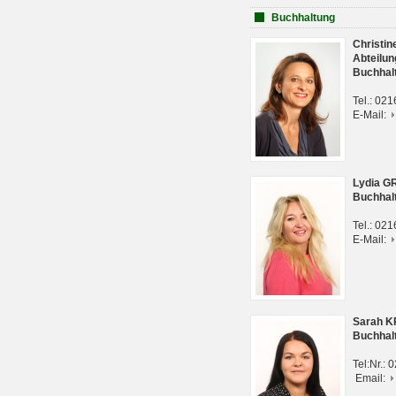
Buchhaltung
Christi
Abteilun
Buchhal
Tel.: 02
E-Mail:
Lydia G
Buchhal
Tel.: 02
E-Mail:
Sarah 
Buchhal
Tel:Nr.:
Email: