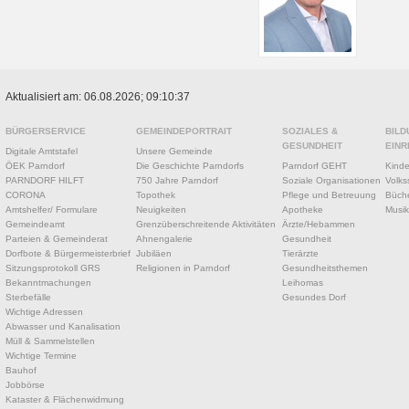
Aktualisiert am: 06.08.2026; 09:10:37
BÜRGERSERVICE
GEMEINDEPORTRAIT
SOZIALES &
BILD
GESUNDHEIT
EINR
Digitale Amtstafel
Unsere Gemeinde
ÖEK Parndorf
Die Geschichte Parndorfs
Parndorf GEHT
Kinde
PARNDORF HILFT
750 Jahre Parndorf
Soziale Organisationen
Volks
CORONA
Topothek
Pflege und Betreuung
Büche
Amtshelfer/ Formulare
Neuigkeiten
Apotheke
Musik
Gemeindeamt
Grenzüberschreitende Aktivitäten
Ärzte/Hebammen
Parteien & Gemeinderat
Ahnengalerie
Gesundheit
Dorfbote & Bürgermeisterbrief
Jubiläen
Tierärzte
Sitzungsprotokoll GRS
Religionen in Parndorf
Gesundheitsthemen
Bekanntmachungen
Leihomas
Sterbefälle
Gesundes Dorf
Wichtige Adressen
Abwasser und Kanalisation
Müll & Sammelstellen
Wichtige Termine
Bauhof
Jobbörse
Kataster & Flächenwidmung