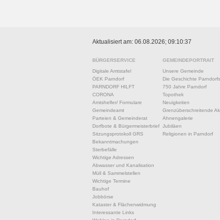
Aktualisiert am: 06.08.2026; 09:10:37
BÜRGERSERVICE
GEMEINDEPORTRAIT
Digitale Amtstafel
Unsere Gemeinde
ÖEK Parndorf
Die Geschichte Parndorf
PARNDORF HILFT
750 Jahre Parndorf
CORONA
Topothek
Amtshelfer/ Formulare
Neuigkeiten
Gemeindeamt
Grenzüberschreitende Akt
Parteien & Gemeinderat
Ahnengalerie
Dorfbote & Bürgermeisterbrief
Jubiläen
Sitzungsprotokoll GRS
Religionen in Parndorf
Bekanntmachungen
Sterbefälle
Wichtige Adressen
Abwasser und Kanalisation
Müll & Sammelstellen
Wichtige Termine
Bauhof
Jobbörse
Kataster & Flächenwidmung
Interessante Links