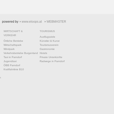
powered by
www.eloops.at
WEBMASTER
WIRTSCHAFT &
TOURISMUS
VERKEHR
Ausflugsziele
Örtliche Betriebe
Künstler & Kunst
Wirtschaftspark
Tourismusverein
Windpark
Gastronomie
Verkehrsbetriebe Burgenland
Hotels
Taxi in Parndorf
Private Unterkünfte
Jugendtaxi
Radwege in Parndorf
ÖBB Parndorf
Kraftfahrlinie B10
n