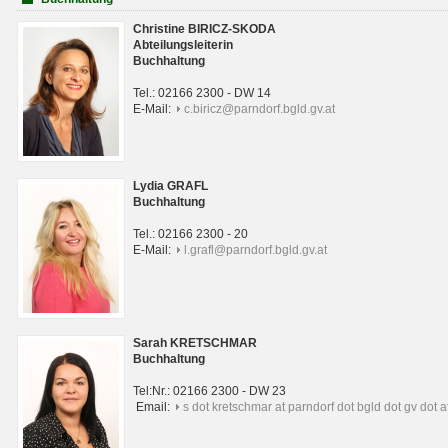
Christine BIRICZ-SKODA
Abteilungsleiterin
Buchhaltung
Tel.: 02166 2300 - DW 14
E-Mail:
c.biricz@parndorf.bgld.gv.at
Lydia GRAFL
Buchhaltung
Tel.: 02166 2300 - 20
E-Mail:
l.grafl@parndorf.bgld.gv.at
Sarah KRETSCHMAR
Buchhaltung
Tel:Nr.: 02166 2300 - DW 23
Email:
s dot kretschmar at parndorf dot bgld dot gv dot a