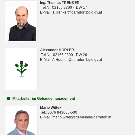
Ing. Thomas TRENKER
Tel.Nr. 02166 2300 - DW 17
E-Mail: T.Trenker@parndorf.bgld.gv.at
Alexander HÖRLER
Tel.Nr.: 02166 2300 - DW 26
E-Mail: A.Hoerler@parndorf.bgld.gv.at
Mitarbeiter im Gebäudemanagement
Mario Wittek
Tel.: 0676 843685-500
E-Mail: mario.wittek@gemeinde-parndorf.at