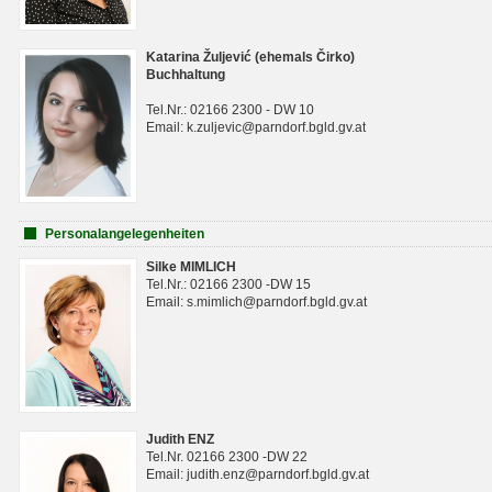
Katarina Žuljević (ehemals Čirko)
Buchhaltung
Tel.Nr.: 02166 2300 - DW 10
Email: k.zuljevic@parndorf.bgld.gv.at
Personalangelegenheiten
Silke MIMLICH
Tel.Nr.: 02166 2300 -DW 15
Email: s.mimlich@parndorf.bgld.gv.at
Judith ENZ
Tel.Nr. 02166 2300 -DW 22
Email: judith.enz@parndorf.bgld.gv.at