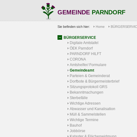
GEMEINDE
PARNDORF
Sie befinden sich hier:
Home
BÜRGERSERVI
BÜRGERSERVICE
Digitale Amtstafel
ÖEK Parndorf
PARNDORF HILFT
CORONA
Amtshelfer/ Formulare
Gemeindeamt
Parteien & Gemeinderat
Dorfbote & Bürgermeisterbrief
Sitzungsprotokoll GRS
Bekanntmachungen
Sterbefälle
Wichtige Adressen
Abwasser und Kanalisation
Müll & Sammelstellen
Wichtige Termine
Bauhof
Jobbörse
Kataster & Flächenwidmung