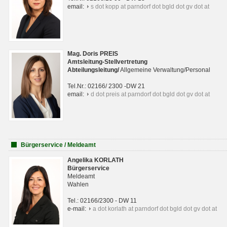
email:
s dot kopp at parndorf dot bgld dot gv dot at
Mag. Doris PREIS
Amtsleitung-Stellvertretung
Abteilungsleitun
g
/
Allgemeine Verwaltung/Personal
Tel.Nr.: 02166/ 2300 -DW 21
email:
d dot preis at parndorf dot bgld dot gv dot at
Bürgerservice / Meldeamt
Angelika KORLATH
Bürgerservice
Meldeamt
Wahlen
Tel.: 02166/2300 - DW 11
e-mail:
a dot korlath at parndorf dot bgld dot gv dot at