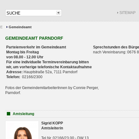
SITEMAP
CE
Gemeindeamt
GEMEINDEAMT PARNDORF
Parteienverkehr im Gemeindeamt
Sprechstunden des Bürge
Montag bis Freitag
nach Vereinbarung: 0676
von 08.00 - 12.00 Uhr
Für eine individuelle Terminvereinbarung bitten
wir, um vorherige telefonische Kontaktaufnahme
Adresse:
Hauptstraße 52a, 7111 Parndorf
Telefon:
02166/2300
Fotos der GemeindemitarbeiterInnen by Connie Perger,
Parndorf.
Amtsleitung
Sigrid KOPP
Amtsleiterin
Tel.Nr. 02166/23 00 - DW 13