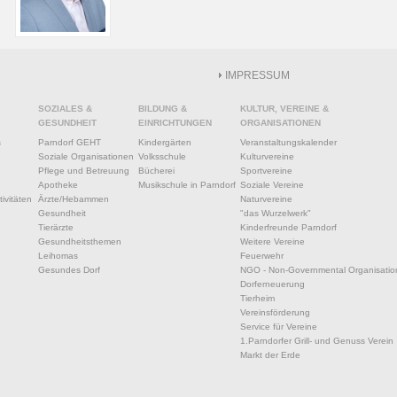
IMPRESSUM
SOZIALES &
BILDUNG &
KULTUR, VEREINE &
GESUNDHEIT
EINRICHTUNGEN
ORGANISATIONEN
s
Parndorf GEHT
Kindergärten
Veranstaltungskalender
Soziale Organisationen
Volksschule
Kulturvereine
Pflege und Betreuung
Bücherei
Sportvereine
Apotheke
Musikschule in Parndorf
Soziale Vereine
ivitäten
Ärzte/Hebammen
Naturvereine
Gesundheit
"das Wurzelwerk"
Tierärzte
Kinderfreunde Parndorf
Gesundheitsthemen
Weitere Vereine
Leihomas
Feuerwehr
Gesundes Dorf
NGO - Non-Governmental Organisatio
Dorferneuerung
Tierheim
Vereinsförderung
Service für Vereine
1.Parndorfer Grill- und Genuss Verein
Markt der Erde