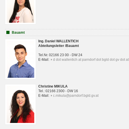
Bauamt
Ing. Daniel WALLENTICH
Abteilungsleiter /Bauamt
Tel.Nr. 02166 23 00 - DW 24
E-Mail:
d dot wallentich at parndorf dot bgld dot gv dot at
Christine MIKULA
Tel.: 02166 2300 - DW 16
E-Mail:
c.mikula@parndorf.bgld.gv.at