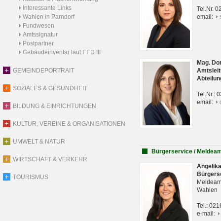
Interessante Links
Tel.Nr. 
Wahlen in Parndorf
email:
Fundwesen
Amtssignatur
Postpartner
Gebäudeinventar laut EED III
Mag. Do
GEMEINDEPORTRAIT
Amtsleit
Abteilun
SOZIALES & GESUNDHEIT
Tel.Nr.:
email:
BILDUNG & EINRICHTUNGEN
KULTUR, VEREINE & ORGANISATIONEN
UMWELT & NATUR
Bürgerservice / Meldea
WIRTSCHAFT & VERKEHR
Angelik
Bürgers
TOURISMUS
Meldeam
Wahlen
Tel.: 02
e-mail: