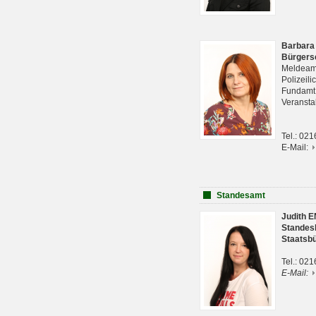
Barbara
Bürgers
Meldeam
Polizeil
Fundam
Veranst
Tel.: 02
E-Mail:
Standesamt
Judith 
Standes
Staatsb
Tel.: 02
E-Mail: