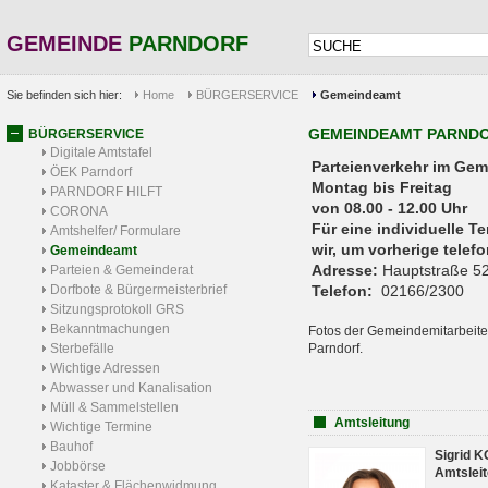
GEMEINDE
PARNDORF
Sie befinden sich hier:
Home
BÜRGERSERVICE
Gemeindeamt
GEMEINDEAMT PARND
BÜRGERSERVICE
Digitale Amtstafel
Parteienverkehr 
ÖEK Parndorf
Montag bis Freitag
PARNDORF HILFT
von 08.00 - 12.00 Uhr
CORONA
Für eine individuelle T
Amtshelfer/ Formulare
wir, um vorherige tele
Gemeindeamt
Adresse:
Hauptstraße 52
Parteien & Gemeinderat
Dorfbote & Bürgermeisterbrief
Telefon:
02166/2300
Sitzungsprotokoll GRS
Bekanntmachungen
Fotos der Gemeindemitarbeite
Sterbefälle
Parndorf.
Wichtige Adressen
Abwasser und Kanalisation
Müll & Sammelstellen
Amtsleitung
Wichtige Termine
Bauhof
Sigrid 
Jobbörse
Amtsleit
Kataster & Flächenwidmung