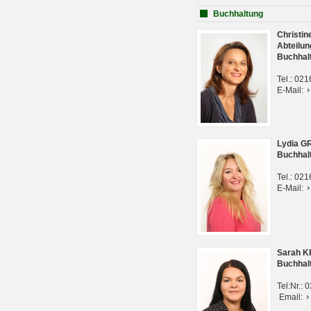
Buchhaltung
Christi
Abteilun
Buchhal
Tel.: 02
E-Mail:
Lydia G
Buchhal
Tel.: 02
E-Mail:
Sarah 
Buchhal
Tel:Nr.:
Email: