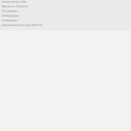
Interessante Links
Wahlen in Parndorf
Fundwesen
Amtssignatur
Postpartner
Gebäudeinventar laut EED III