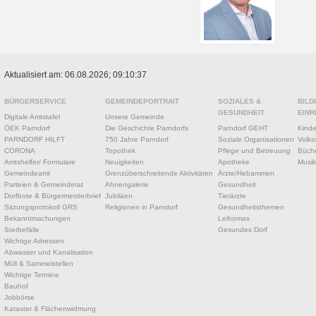
Aktualisiert am: 06.08.2026; 09:10:37
BÜRGERSERVICE
GEMEINDEPORTRAIT
SOZIALES &
BILD
GESUNDHEIT
EINR
Digitale Amtstafel
Unsere Gemeinde
ÖEK Parndorf
Die Geschichte Parndorfs
Parndorf GEHT
Kinde
PARNDORF HILFT
750 Jahre Parndorf
Soziale Organisationen
Volks
CORONA
Topothek
Pflege und Betreuung
Büche
Amtshelfer/ Formulare
Neuigkeiten
Apotheke
Musik
Gemeindeamt
Grenzüberschreitende Aktivitäten
Ärzte/Hebammen
Parteien & Gemeinderat
Ahnengalerie
Gesundheit
Dorfbote & Bürgermeisterbrief
Jubiläen
Tierärzte
Sitzungsprotokoll GRS
Religionen in Parndorf
Gesundheitsthemen
Bekanntmachungen
Leihomas
Sterbefälle
Gesundes Dorf
Wichtige Adressen
Abwasser und Kanalisation
Müll & Sammelstellen
Wichtige Termine
Bauhof
Jobbörse
Kataster & Flächenwidmung