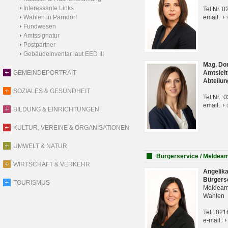
Interessante Links
Tel.Nr. 
Wahlen in Parndorf
email:
Fundwesen
Amtssignatur
Postpartner
Gebäudeinventar laut EED III
Mag. Do
GEMEINDEPORTRAIT
Amtsleit
Abteilun
SOZIALES & GESUNDHEIT
Tel.Nr.:
email:
BILDUNG & EINRICHTUNGEN
KULTUR, VEREINE & ORGANISATIONEN
UMWELT & NATUR
Bürgerservice / Meldea
WIRTSCHAFT & VERKEHR
Angelik
Bürgers
TOURISMUS
Meldeam
Wahlen
Tel.: 02
e-mail: