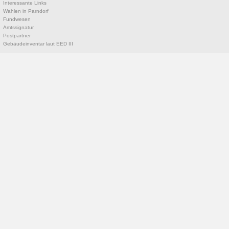
Interessante Links
Wahlen in Parndorf
Fundwesen
Amtssignatur
Postpartner
Gebäudeinventar laut EED III