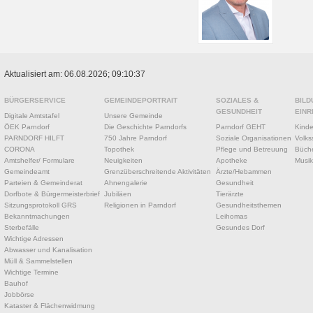
Aktualisiert am: 06.08.2026; 09:10:37
BÜRGERSERVICE
GEMEINDEPORTRAIT
SOZIALES &
BILD
GESUNDHEIT
EINR
Digitale Amtstafel
Unsere Gemeinde
ÖEK Parndorf
Die Geschichte Parndorfs
Parndorf GEHT
Kinde
PARNDORF HILFT
750 Jahre Parndorf
Soziale Organisationen
Volks
CORONA
Topothek
Pflege und Betreuung
Büche
Amtshelfer/ Formulare
Neuigkeiten
Apotheke
Musik
Gemeindeamt
Grenzüberschreitende Aktivitäten
Ärzte/Hebammen
Parteien & Gemeinderat
Ahnengalerie
Gesundheit
Dorfbote & Bürgermeisterbrief
Jubiläen
Tierärzte
Sitzungsprotokoll GRS
Religionen in Parndorf
Gesundheitsthemen
Bekanntmachungen
Leihomas
Sterbefälle
Gesundes Dorf
Wichtige Adressen
Abwasser und Kanalisation
Müll & Sammelstellen
Wichtige Termine
Bauhof
Jobbörse
Kataster & Flächenwidmung