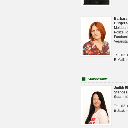
Barbara
Bürgers
Meldeam
Polizeil
Fundam
Veranst
Tel.: 02
E-Mail:
Standesamt
Judith 
Standes
Staatsb
Tel.: 02
E-Mail: