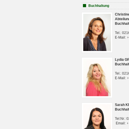
Buchhaltung
Christi
Abteilun
Buchhal
Tel.: 02
E-Mail:
Lydia G
Buchhal
Tel.: 02
E-Mail:
Sarah 
Buchhal
Tel:Nr.:
Email: