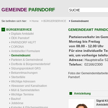
GEMEINDE
PARNDORF
Sie befinden sich hier:
Home
BÜRGERSERVICE
Gemeindeamt
GEMEINDEAMT PARND
BÜRGERSERVICE
Digitale Amtstafel
Parteienverkehr 
ÖEK Parndorf
Montag bis Freitag
PARNDORF HILFT
von 08.00 - 12.00 Uhr
CORONA
Für eine individuelle T
Amtshelfer/ Formulare
wir, um vorherige tele
Gemeindeamt
Adresse:
Hauptstraße 52
Parteien & Gemeinderat
Dorfbote & Bürgermeisterbrief
Telefon:
02166/2300
Sitzungsprotokoll GRS
Bekanntmachungen
Fotos der Gemeindemitarbeite
Sterbefälle
Parndorf.
Wichtige Adressen
Abwasser und Kanalisation
Müll & Sammelstellen
Amtsleitung
Wichtige Termine
Bauhof
Sigrid 
Jobbörse
Amtsleit
Kataster & Flächenwidmung