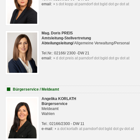
email:
s dot kopp at parndorf dot bgld dot gv dot at
Mag. Doris PREIS
Amtsleitung-Stellvertretung
Abteilungsleitun
g
/
Allgemeine Verwaltung/Personal
Tel.Nr.: 02166/ 2300 -DW 21
email:
d dot preis at parndorf dot bgld dot gv dot at
Bürgerservice / Meldeamt
Angelika KORLATH
Bürgerservice
Meldeamt
Wahlen
Tel.: 02166/2300 - DW 11
e-mail:
a dot korlath at parndorf dot bgld dot gv dot at