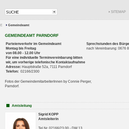
SITEMAP
CE
Gemeindeamt
GEMEINDEAMT PARNDORF
Parteienverkehr im Gemeindeamt
Sprechstunden des Bürge
Montag bis Freitag
nach Vereinbarung: 0676
von 08.00 - 12.00 Uhr
Für eine individuelle Terminvereinbarung bitten
wir, um vorherige telefonische Kontaktaufnahme
Adresse:
Hauptstraße 52a, 7111 Parndorf
Telefon:
02166/2300
Fotos der GemeindemitarbeiterInnen by Connie Perger,
Parndorf.
Amtsleitung
Sigrid KOPP
Amtsleiterin
Tel.Nr. 02166/23 00 - DW 13