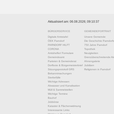
Aktualisiert am: 06.08.2026; 09:10:37
BÜRGERSERVICE
GEMEINDEPORTRAIT
Digitale Amtstafel
Unsere Gemeinde
ÖEK Parndorf
Die Geschichte Parndorf
PARNDORF HILFT
750 Jahre Parndorf
CORONA
Topothek
Amtshelfer/ Formulare
Neuigkeiten
Gemeindeamt
Grenzüberschreitende Akt
Parteien & Gemeinderat
Ahnengalerie
Dorfbote & Bürgermeisterbrief
Jubiläen
Sitzungsprotokoll GRS
Religionen in Parndorf
Bekanntmachungen
Sterbefälle
Wichtige Adressen
Abwasser und Kanalisation
Müll & Sammelstellen
Wichtige Termine
Bauhof
Jobbörse
Kataster & Flächenwidmung
Interessante Links