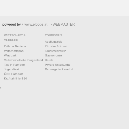
powered by
www.eloops.at
WEBMASTER
WIRTSCHAFT &
TOURISMUS
VERKEHR
Ausflugsziele
Örtliche Betriebe
Künstler & Kunst
Wirtschaftspark
Tourismusverein
Windpark
Gastronomie
Verkehrsbetriebe Burgenland
Hotels
Taxi in Parndorf
Private Unterkünfte
Jugendtaxi
Radwege in Parndorf
ÖBB Parndorf
Kraftfahrlinie B10
n