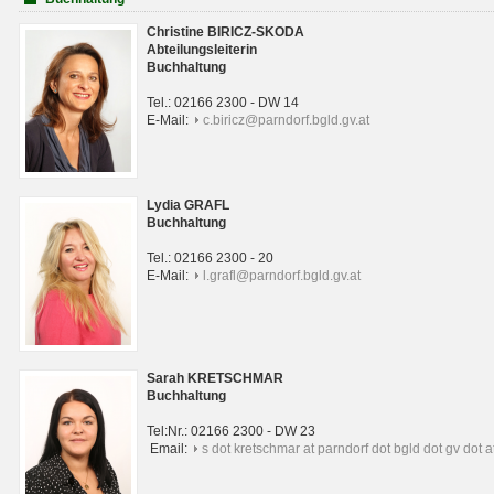
Christine BIRICZ-SKODA
Abteilungsleiterin
Buchhaltung
Tel.: 02166 2300 - DW 14
E-Mail:
c.biricz@parndorf.bgld.gv.at
Lydia GRAFL
Buchhaltung
Tel.: 02166 2300 - 20
E-Mail:
l.grafl@parndorf.bgld.gv.at
Sarah KRETSCHMAR
Buchhaltung
Tel:Nr.: 02166 2300 - DW 23
Email:
s dot kretschmar at parndorf dot bgld dot gv dot a