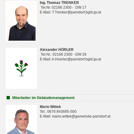
Ing. Thomas TRENKER
Tel.Nr. 02166 2300 - DW 17
E-Mail: T.Trenker@parndorf.bgld.gv.at
Alexander HÖRLER
Tel.Nr.: 02166 2300 - DW 26
E-Mail: A.Hoerler@parndorf.bgld.gv.at
Mitarbeiter im Gebäudemanagement
Mario Wittek
Tel.: 0676 843685-500
E-Mail: mario.wittek@gemeinde-parndorf.at