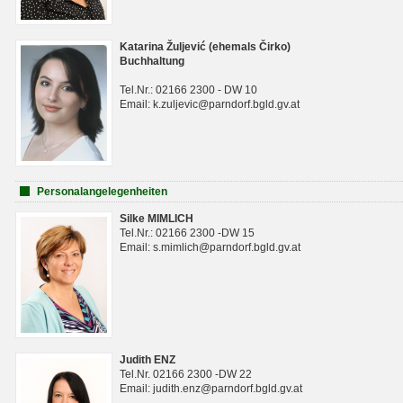
Katarina Žuljević (ehemals Čirko)
Buchhaltung
Tel.Nr.: 02166 2300 - DW 10
Email: k.zuljevic@parndorf.bgld.gv.at
Personalangelegenheiten
Silke MIMLICH
Tel.Nr.: 02166 2300 -DW 15
Email: s.mimlich@parndorf.bgld.gv.at
Judith ENZ
Tel.Nr. 02166 2300 -DW 22
Email: judith.enz@parndorf.bgld.gv.at