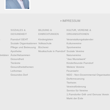
IMPRESSUM
SOZIALES &
BILDUNG &
KULTUR, VEREINE &
GESUNDHEIT
EINRICHTUNGEN
ORGANISATIONEN
s
Parndorf GEHT
Kindergärten
Veranstaltungskalender
Soziale Organisationen
Volksschule
Kulturvereine
Pflege und Betreuung
Bücherei
Sportvereine
Apotheke
Musikschule in Parndorf
Soziale Vereine
ivitäten
Ärzte/Hebammen
Naturvereine
Gesundheit
"das Wurzelwerk"
Tierärzte
Kinderfreunde Parndorf
Gesundheitsthemen
Weitere Vereine
Leihomas
Feuerwehr
Gesundes Dorf
NGO - Non-Governmental Organisatio
Dorferneuerung
Tierheim
Vereinsförderung
Service für Vereine
1.Parndorfer Grill- und Genuss Verein
Markt der Erde