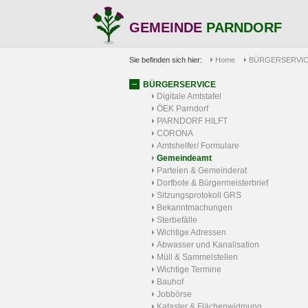
GEMEINDE
PARNDORF
Sie befinden sich hier:
Home
BÜRGERSERVI
BÜRGERSERVICE
Digitale Amtstafel
ÖEK Parndorf
PARNDORF HILFT
CORONA
Amtshelfer/ Formulare
Gemeindeamt
Parteien & Gemeinderat
Dorfbote & Bürgermeisterbrief
Sitzungsprotokoll GRS
Bekanntmachungen
Sterbefälle
Wichtige Adressen
Abwasser und Kanalisation
Müll & Sammelstellen
Wichtige Termine
Bauhof
Jobbörse
Kataster & Flächenwidmung