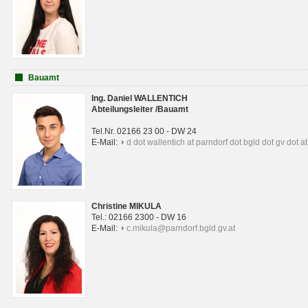
Bauamt
Ing. Daniel WALLENTICH
Abteilungsleiter /Bauamt
Tel.Nr. 02166 23 00 - DW 24
E-Mail:
d dot wallentich at parndorf dot bgld dot gv dot at
Christine MIKULA
Tel.: 02166 2300 - DW 16
E-Mail:
c.mikula@parndorf.bgld.gv.at