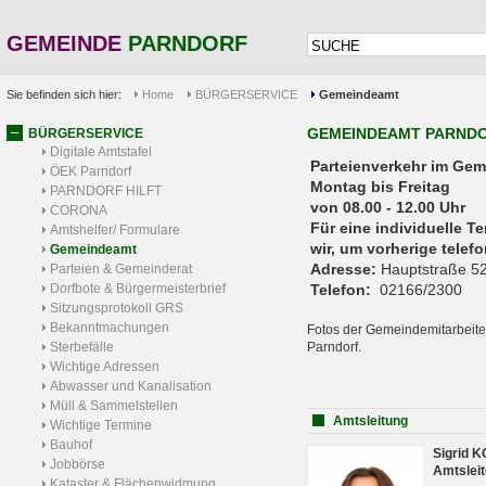
GEMEINDE
PARNDORF
Sie befinden sich hier:
Home
BÜRGERSERVICE
Gemeindeamt
GEMEINDEAMT PARND
BÜRGERSERVICE
Digitale Amtstafel
Parteienverkehr 
ÖEK Parndorf
Montag bis Freitag
PARNDORF HILFT
von 08.00 - 12.00 Uhr
CORONA
Für eine individuelle T
Amtshelfer/ Formulare
wir, um vorherige tele
Gemeindeamt
Adresse:
Hauptstraße 52
Parteien & Gemeinderat
Dorfbote & Bürgermeisterbrief
Telefon:
02166/2300
Sitzungsprotokoll GRS
Bekanntmachungen
Fotos der Gemeindemitarbeite
Sterbefälle
Parndorf.
Wichtige Adressen
Abwasser und Kanalisation
Müll & Sammelstellen
Amtsleitung
Wichtige Termine
Bauhof
Sigrid 
Jobbörse
Amtsleit
Kataster & Flächenwidmung