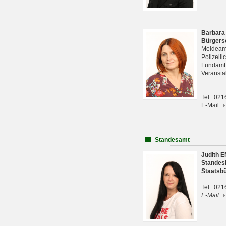
Barbara
Bürgers
Meldeam
Polizeil
Fundam
Veranst
Tel.: 02
E-Mail:
Standesamt
Judith 
Standes
Staatsb
Tel.: 02
E-Mail: