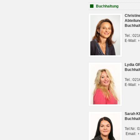
Buchhaltung
Christi
Abteilun
Buchhal
Tel.: 02
E-Mail:
Lydia G
Buchhal
Tel.: 02
E-Mail:
Sarah 
Buchhal
Tel:Nr.:
Email: