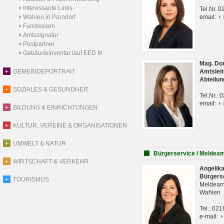
Interessante Links
Tel.Nr. 
Wahlen in Parndorf
email:
Fundwesen
Amtssignatur
Postpartner
Gebäudeinventar laut EED III
Mag. Do
GEMEINDEPORTRAIT
Amtsleit
Abteilun
SOZIALES & GESUNDHEIT
Tel.Nr.:
email:
BILDUNG & EINRICHTUNGEN
KULTUR, VEREINE & ORGANISATIONEN
UMWELT & NATUR
Bürgerservice / Meldea
WIRTSCHAFT & VERKEHR
Angelik
Bürgers
TOURISMUS
Meldeam
Wahlen
Tel.: 02
e-mail: