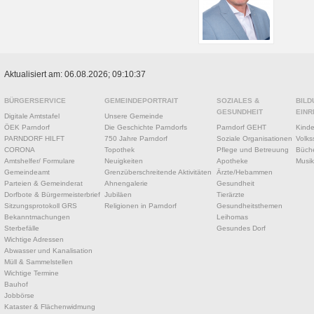
Aktualisiert am: 06.08.2026; 09:10:37
BÜRGERSERVICE
GEMEINDEPORTRAIT
SOZIALES &
BILD
GESUNDHEIT
EINR
Digitale Amtstafel
Unsere Gemeinde
ÖEK Parndorf
Die Geschichte Parndorfs
Parndorf GEHT
Kinde
PARNDORF HILFT
750 Jahre Parndorf
Soziale Organisationen
Volks
CORONA
Topothek
Pflege und Betreuung
Büche
Amtshelfer/ Formulare
Neuigkeiten
Apotheke
Musik
Gemeindeamt
Grenzüberschreitende Aktivitäten
Ärzte/Hebammen
Parteien & Gemeinderat
Ahnengalerie
Gesundheit
Dorfbote & Bürgermeisterbrief
Jubiläen
Tierärzte
Sitzungsprotokoll GRS
Religionen in Parndorf
Gesundheitsthemen
Bekanntmachungen
Leihomas
Sterbefälle
Gesundes Dorf
Wichtige Adressen
Abwasser und Kanalisation
Müll & Sammelstellen
Wichtige Termine
Bauhof
Jobbörse
Kataster & Flächenwidmung