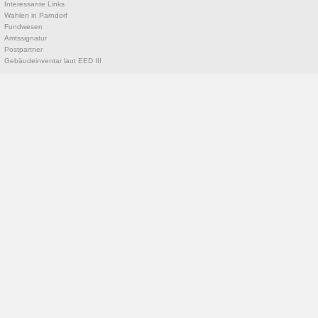
Interessante Links
Wahlen in Parndorf
Fundwesen
Amtssignatur
Postpartner
Gebäudeinventar laut EED III