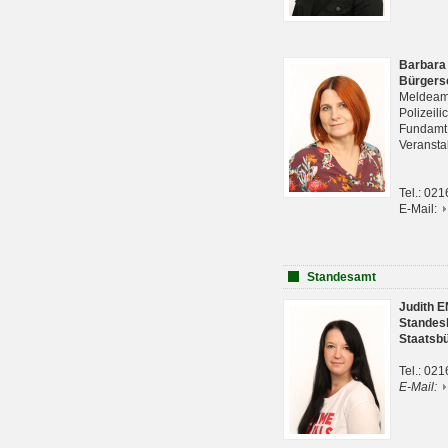
Barbara
Bürgers
Meldeam
Polizeil
Fundam
Veranst
Tel.: 02
E-Mail:
Standesamt
Judith 
Standes
Staatsb
Tel.: 02
E-Mail: