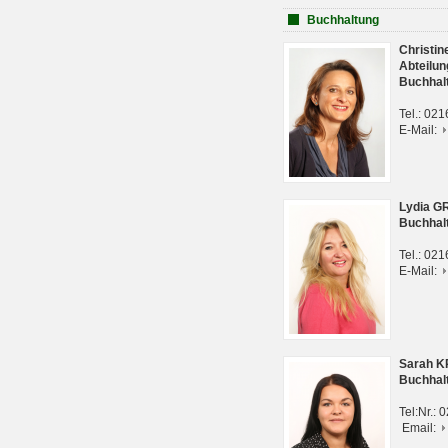
Buchhaltung
Christi
Abteilun
Buchhal
Tel.: 02
E-Mail:
Lydia G
Buchhal
Tel.: 02
E-Mail:
Sarah 
Buchhal
Tel:Nr.:
Email: