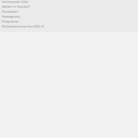
Interessante Links
Wahlen in Parndorf
Fundwesen
Amtssignatur
Postpartner
Gebäudeinventar laut EED III