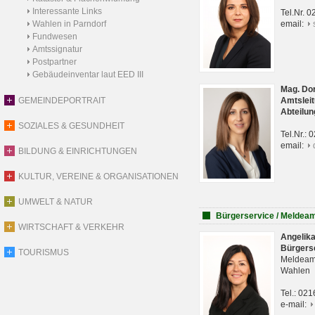
Interessante Links
Tel.Nr. 
Wahlen in Parndorf
email:
Fundwesen
Amtssignatur
Postpartner
Gebäudeinventar laut EED III
Mag. Do
GEMEINDEPORTRAIT
Amtsleit
Abteilun
SOZIALES & GESUNDHEIT
Tel.Nr.:
email:
BILDUNG & EINRICHTUNGEN
KULTUR, VEREINE & ORGANISATIONEN
UMWELT & NATUR
Bürgerservice / Meldea
WIRTSCHAFT & VERKEHR
Angelik
Bürgers
TOURISMUS
Meldeam
Wahlen
Tel.: 02
e-mail: