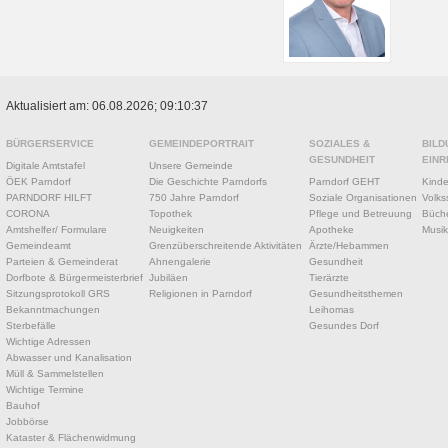
Aktualisiert am: 06.08.2026; 09:10:37
BÜRGERSERVICE
GEMEINDEPORTRAIT
SOZIALES &
BILD
GESUNDHEIT
EINR
Digitale Amtstafel
Unsere Gemeinde
ÖEK Parndorf
Die Geschichte Parndorfs
Parndorf GEHT
Kinde
PARNDORF HILFT
750 Jahre Parndorf
Soziale Organisationen
Volks
CORONA
Topothek
Pflege und Betreuung
Büche
Amtshelfer/ Formulare
Neuigkeiten
Apotheke
Musik
Gemeindeamt
Grenzüberschreitende Aktivitäten
Ärzte/Hebammen
Parteien & Gemeinderat
Ahnengalerie
Gesundheit
Dorfbote & Bürgermeisterbrief
Jubiläen
Tierärzte
Sitzungsprotokoll GRS
Religionen in Parndorf
Gesundheitsthemen
Bekanntmachungen
Leihomas
Sterbefälle
Gesundes Dorf
Wichtige Adressen
Abwasser und Kanalisation
Müll & Sammelstellen
Wichtige Termine
Bauhof
Jobbörse
Kataster & Flächenwidmung