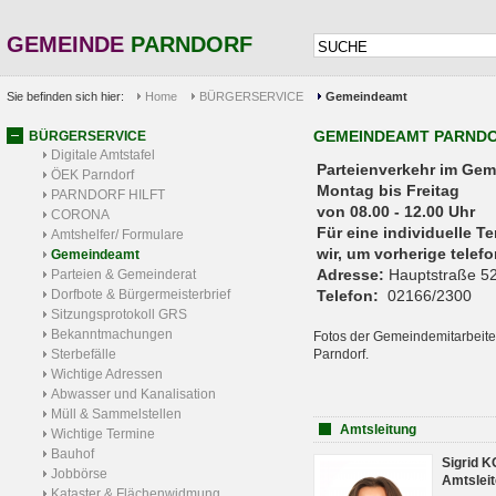
GEMEINDE
PARNDORF
Sie befinden sich hier:
Home
BÜRGERSERVICE
Gemeindeamt
GEMEINDEAMT PARND
BÜRGERSERVICE
Digitale Amtstafel
Parteienverkehr 
ÖEK Parndorf
Montag bis Freitag
PARNDORF HILFT
von 08.00 - 12.00 Uhr
CORONA
Für eine individuelle T
Amtshelfer/ Formulare
wir, um vorherige tele
Gemeindeamt
Adresse:
Hauptstraße 52
Parteien & Gemeinderat
Dorfbote & Bürgermeisterbrief
Telefon:
02166/2300
Sitzungsprotokoll GRS
Bekanntmachungen
Fotos der Gemeindemitarbeite
Sterbefälle
Parndorf.
Wichtige Adressen
Abwasser und Kanalisation
Müll & Sammelstellen
Amtsleitung
Wichtige Termine
Bauhof
Sigrid 
Jobbörse
Amtsleit
Kataster & Flächenwidmung