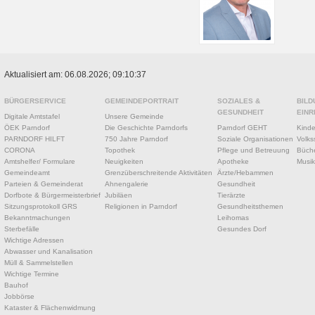
Aktualisiert am: 06.08.2026; 09:10:37
BÜRGERSERVICE
GEMEINDEPORTRAIT
SOZIALES &
BILD
GESUNDHEIT
EINR
Digitale Amtstafel
Unsere Gemeinde
ÖEK Parndorf
Die Geschichte Parndorfs
Parndorf GEHT
Kinde
PARNDORF HILFT
750 Jahre Parndorf
Soziale Organisationen
Volks
CORONA
Topothek
Pflege und Betreuung
Büche
Amtshelfer/ Formulare
Neuigkeiten
Apotheke
Musik
Gemeindeamt
Grenzüberschreitende Aktivitäten
Ärzte/Hebammen
Parteien & Gemeinderat
Ahnengalerie
Gesundheit
Dorfbote & Bürgermeisterbrief
Jubiläen
Tierärzte
Sitzungsprotokoll GRS
Religionen in Parndorf
Gesundheitsthemen
Bekanntmachungen
Leihomas
Sterbefälle
Gesundes Dorf
Wichtige Adressen
Abwasser und Kanalisation
Müll & Sammelstellen
Wichtige Termine
Bauhof
Jobbörse
Kataster & Flächenwidmung