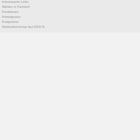
Interessante Links
Wahlen in Parndorf
Fundwesen
Amtssignatur
Postpartner
Gebäudeinventar laut EED III