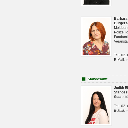
Barbara
Bürgers
Meldeam
Polizeil
Fundam
Veranst
Tel.: 02
E-Mail:
Standesamt
Judith 
Standes
Staatsb
Tel.: 02
E-Mail: