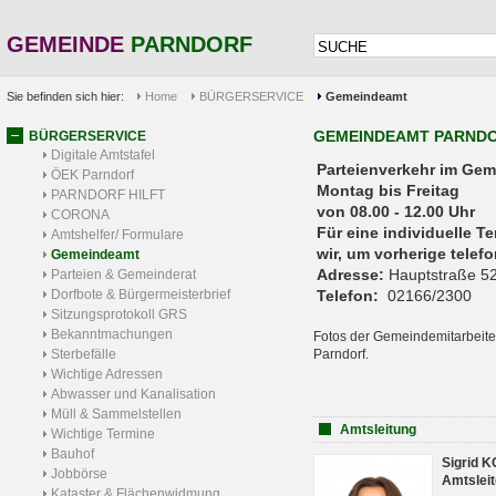
GEMEINDE
PARNDORF
Sie befinden sich hier:
Home
BÜRGERSERVICE
Gemeindeamt
GEMEINDEAMT PARND
BÜRGERSERVICE
Digitale Amtstafel
Parteienverkehr 
ÖEK Parndorf
Montag bis Freitag
PARNDORF HILFT
von 08.00 - 12.00 Uhr
CORONA
Für eine individuelle T
Amtshelfer/ Formulare
wir, um vorherige tele
Gemeindeamt
Adresse:
Hauptstraße 52
Parteien & Gemeinderat
Dorfbote & Bürgermeisterbrief
Telefon:
02166/2300
Sitzungsprotokoll GRS
Bekanntmachungen
Fotos der Gemeindemitarbeite
Sterbefälle
Parndorf.
Wichtige Adressen
Abwasser und Kanalisation
Müll & Sammelstellen
Amtsleitung
Wichtige Termine
Bauhof
Sigrid 
Jobbörse
Amtsleit
Kataster & Flächenwidmung