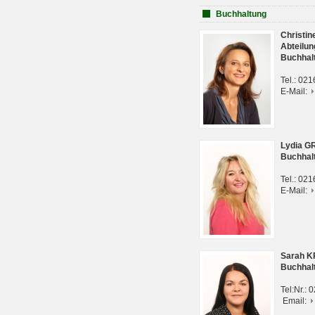
Buchhaltung
Christi
Abteilun
Buchhal
Tel.: 02
E-Mail:
Lydia G
Buchhal
Tel.: 02
E-Mail:
Sarah 
Buchhal
Tel:Nr.:
Email: