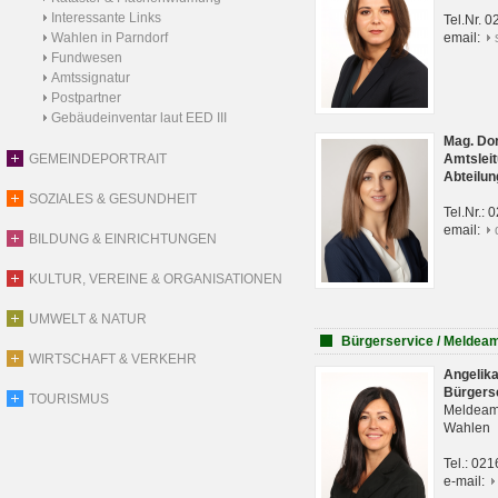
Interessante Links
Tel.Nr. 
Wahlen in Parndorf
email:
Fundwesen
Amtssignatur
Postpartner
Gebäudeinventar laut EED III
Mag. Do
GEMEINDEPORTRAIT
Amtsleit
Abteilun
SOZIALES & GESUNDHEIT
Tel.Nr.:
email:
BILDUNG & EINRICHTUNGEN
KULTUR, VEREINE & ORGANISATIONEN
UMWELT & NATUR
Bürgerservice / Meldea
WIRTSCHAFT & VERKEHR
Angelik
Bürgers
TOURISMUS
Meldeam
Wahlen
Tel.: 02
e-mail: