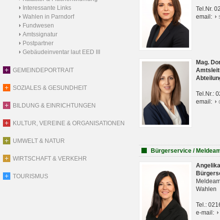
Interessante Links
Tel.Nr. 
Wahlen in Parndorf
email:
Fundwesen
Amtssignatur
Postpartner
Gebäudeinventar laut EED III
Mag. Do
GEMEINDEPORTRAIT
Amtsleit
Abteilun
SOZIALES & GESUNDHEIT
Tel.Nr.:
email:
BILDUNG & EINRICHTUNGEN
KULTUR, VEREINE & ORGANISATIONEN
UMWELT & NATUR
Bürgerservice / Meldea
WIRTSCHAFT & VERKEHR
Angelik
Bürgers
TOURISMUS
Meldeam
Wahlen
Tel.: 02
e-mail: