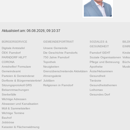
Aktualisiert am: 06.08.2026; 09:10:37
BÜRGERSERVICE
GEMEINDEPORTRAIT
SOZIALES &
BILD
GESUNDHEIT
EINR
Digitale Amtstafel
Unsere Gemeinde
ÖEK Parndorf
Die Geschichte Parndorfs
Parndorf GEHT
Kinde
PARNDORF HILFT
750 Jahre Parndorf
Soziale Organisationen
Volks
CORONA
Topothek
Pflege und Betreuung
Büche
Amtshelfer/ Formulare
Neuigkeiten
Apotheke
Musik
Gemeindeamt
Grenzüberschreitende Aktivitäten
Ärzte/Hebammen
Parteien & Gemeinderat
Ahnengalerie
Gesundheit
Dorfbote & Bürgermeisterbrief
Jubiläen
Tierärzte
Sitzungsprotokoll GRS
Religionen in Parndorf
Gesundheitsthemen
Bekanntmachungen
Leihomas
Sterbefälle
Gesundes Dorf
Wichtige Adressen
Abwasser und Kanalisation
Müll & Sammelstellen
Wichtige Termine
Bauhof
Jobbörse
Kataster & Flächenwidmung