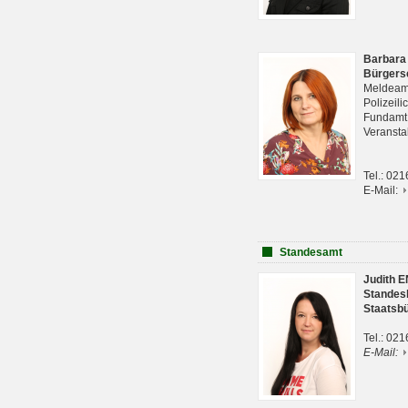
Barbara
Bürgers
Meldeam
Polizeil
Fundam
Veranst
Tel.: 02
E-Mail:
Standesamt
Judith 
Standes
Staatsb
Tel.: 02
E-Mail: