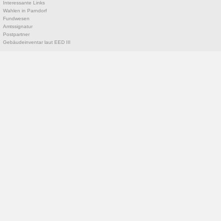
Interessante Links
Wahlen in Parndorf
Fundwesen
Amtssignatur
Postpartner
Gebäudeinventar laut EED III