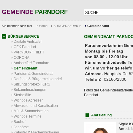
GEMEINDE
PARNDORF
Sie befinden sich hier:
Home
BÜRGERSERVICE
Gemeindeamt
GEMEINDEAMT PARND
BÜRGERSERVICE
Digitale Amtstafel
Parteienverkehr 
ÖEK Parndorf
Montag bis Freitag
PARNDORF HILFT
von 08.00 - 12.00 Uhr
CORONA
Für eine individuelle T
Amtshelfer/ Formulare
wir, um vorherige tele
Gemeindeamt
Adresse:
Hauptstraße 52
Parteien & Gemeinderat
Dorfbote & Bürgermeisterbrief
Telefon:
02166/2300
Sitzungsprotokoll GRS
Bekanntmachungen
Fotos der Gemeindemitarbeite
Sterbefälle
Parndorf.
Wichtige Adressen
Abwasser und Kanalisation
Müll & Sammelstellen
Amtsleitung
Wichtige Termine
Bauhof
Sigrid 
Jobbörse
Amtsleit
Kataster & Flächenwidmung