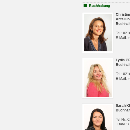
Buchhaltung
Christi
Abteilun
Buchhal
Tel.: 02
E-Mail:
Lydia G
Buchhal
Tel.: 02
E-Mail:
Sarah 
Buchhal
Tel:Nr.:
Email: